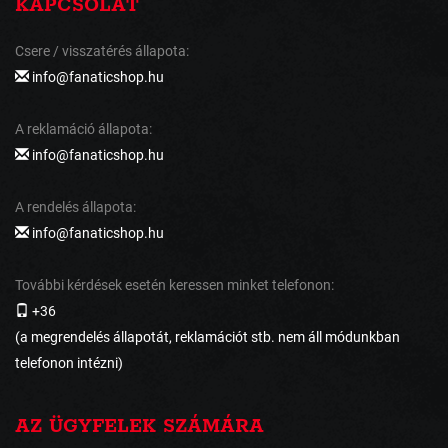
KAPCSOLAT
Csere / visszatérés állapota:
info@fanaticshop.hu
A reklamáció állapota:
info@fanaticshop.hu
A rendelés állapota:
info@fanaticshop.hu
További kérdések esetén keressen minket telefonon:
+36
(a megrendelés állapotát, reklamációt stb. nem áll módunkban
telefonon intézni)
AZ ÜGYFELEK SZÁMÁRA