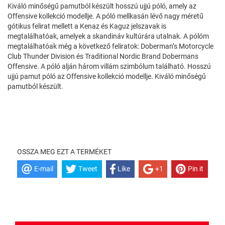
Kiváló minőségű pamutból készült hosszú ujjú póló, amely az
Offensive kollekció modellje. A póló mellkasán lévő nagy méretű
gótikus felirat mellett a Kenaz és Kaguz jelszavak is
megtalálhatóak, amelyek a skandináv kultúrára utalnak. A pólóm
megtalálhatóak még a következő feliratok: Doberman’s Motorcycle
Club Thunder Division és Traditional Nordic Brand Dobermans
Offensive. A póló alján három villám szimbólum található. Hosszú
ujjú pamut póló az Offensive kollekció modellje. Kiváló minőségű
pamutból készült.
OSSZA MEG EZT A TERMÉKET
E-mail
Tweet
Like
+1
Pin it