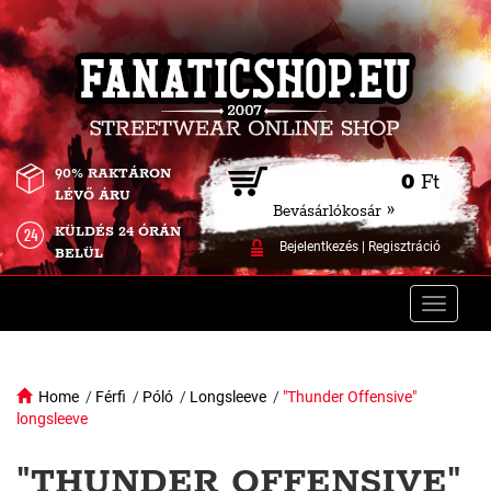
90% RAKTÁRON
0
Ft
LÉVŐ ÁRU
Bevásárlókosár »
KÜLDÉS 24 ÓRÁN
Bejelentkezés
|
Regisztráció
BELÜL
Toggle
naviga
Home
/
Férfi
/
Póló
/
Longsleeve
/
"Thunder Offensive"
longsleeve
"THUNDER OFFENSIVE"