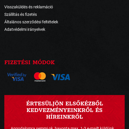
Visszaküldés és reklamáció
Szállítás és fizetés
Általános szerződési feltételek
Adatvédelmi irányelvek
FIZETÉSI MÓDOK
ÉRTESÜLJÖN ELSŐKÉZBŐL
KEDVEZMÉNYEINKRŐL ÉS
HÍREINKRŐL
Aggodalomra semmi ok, havonta max. 1-3 e-mailt küldünk ...