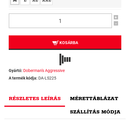
M
L
XL
XXL
+
-
KOSÁRBA
Gyártó:
Doberman's Aggressive
A termék kódja:
DA-LS225
RÉSZLETES LEÍRÁS
MÉRETTÁBLÁZAT
SZÁLLÍTÁS MÓDJA