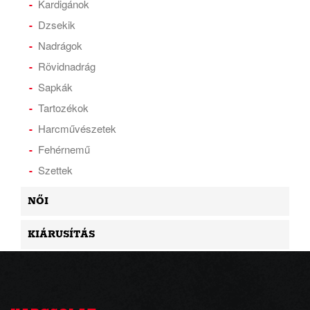
Kardigánok
Dzsekik
Nadrágok
Rövidnadrág
Sapkák
Tartozékok
Harcművészetek
Fehérnemű
Szettek
NŐI
KIÁRUSÍTÁS