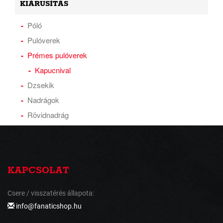
KIÁRUSÍTÁS
Póló
Pulóverek
Prémes pulóverek
Kapucnival
Dzsekik
Nadrágok
Rövidnadrág
KAPCSOLAT
Csere / visszatérés állapota:
info@fanaticshop.hu