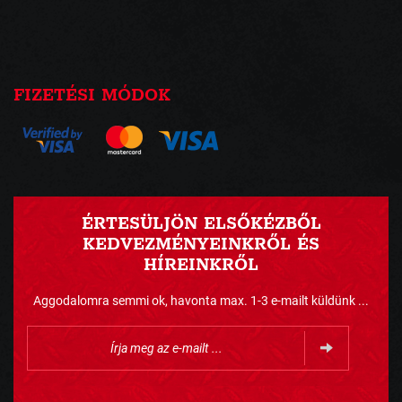
FIZETÉSI MÓDOK
ÉRTESÜLJÖN ELSŐKÉZBŐL
KEDVEZMÉNYEINKRŐL ÉS
HÍREINKRŐL
Aggodalomra semmi ok, havonta max. 1-3 e-mailt küldünk ...