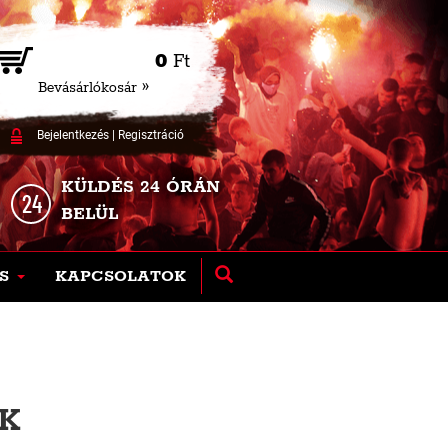
0
Ft
Bevásárlókosár »
Bejelentkezés
|
Regisztráció
KÜLDÉS 24 ÓRÁN
BELÜL
S
KAPCSOLATOK
ÓK