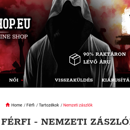
90% RAKTÁRON
LÉVŐ ÁRU
NŐI
VISSZAKÜLDÉS
KIÁRUSÍTÁ
Home
/
Férfi
/
Tartozékok
/
Nemzeti zászlók
FÉRFI - NEMZETI ZÁSZL