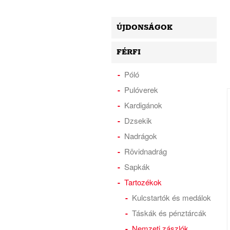
ÚJDONSÁGOK
FÉRFI
Póló
Pulóverek
Kardigánok
Dzsekik
Nadrágok
Rövidnadrág
Sapkák
Tartozékok
Kulcstartók és medálok
Táskák és pénztárcák
Nemzeti zászlók