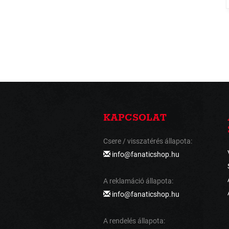
KAPCSOLAT
Csere / visszatérés állapota:
info@fanaticshop.hu
A reklamáció állapota:
info@fanaticshop.hu
A rendelés állapota: