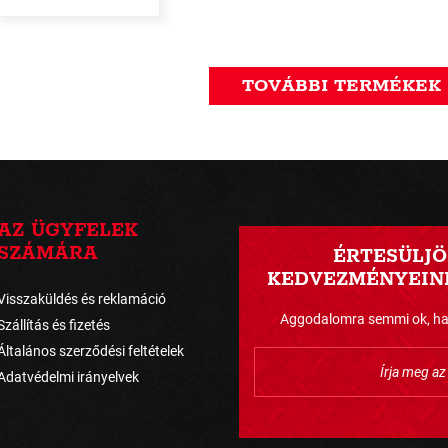
TOVÁBBI TERMÉKEK
AZ ÜGYFELEK
SZÁMÁRA
ÉRTESÜLJÖ
KEDVEZMÉNYEINK
Visszaküldés és reklamáció
Aggodalomra semmi ok, havo
Szállítás és fizetés
Általános szerződési feltételek
Adatvédelmi irányelvek