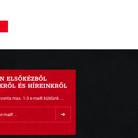
N ELSŐKÉZBŐL
RŐL ÉS HÍREINKRŐL
nta max. 1-3 e-mailt küldünk ...