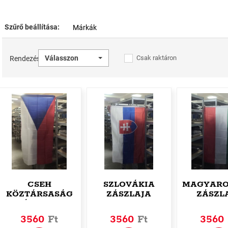
Szűrő beállítása:
Márkák
Válasszon
Csak raktáron
Rendezés
CSEH
SZLOVÁKIA
MAGYARO
KÖZTÁRSASÁG
ZÁSZLAJA
ZÁSZL
ZÁSZLAJA
3560
Ft
3560
Ft
3560