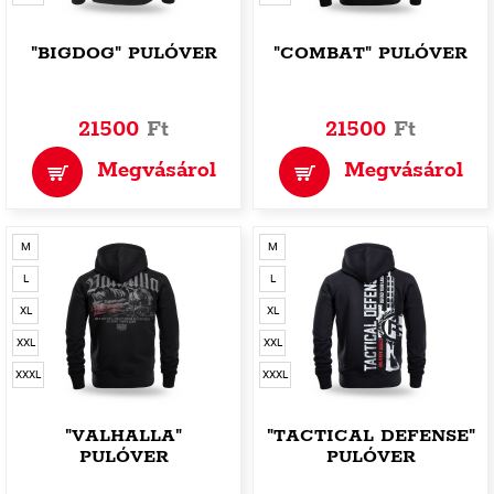
"BIGDOG" PULÓVER
"COMBAT" PULÓVER
21500
Ft
21500
Ft
Megvásárol
Megvásárol
M
M
L
L
XL
XL
XXL
XXL
XXXL
XXXL
"VALHALLA"
"TACTICAL DEFENSE"
PULÓVER
PULÓVER