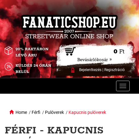
90% RAKTÁRON
0
Ft
LÉVŐ ÁRU
Bevásárlókosár »
KÜLDÉS 24 ÓRÁN
Bejelentkezés
|
Regisztráció
BELÜL
Toggle
naviga
Home
/
Férfi
/
Pulóverek
/
Kapucnis pulóverek
FÉRFI - KAPUCNIS