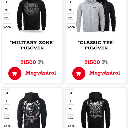
L
L
XL
XL
XXL
XXL
XXXL
XXXL
"MILITARY-ZONE"
"CLASSIC TEE"
PULÓVER
PULÓVER
21500
Ft
21500
Ft
Megvásárol
Megvásárol
M
M
L
L
XL
XL
XXL
XXL
XXXL
XXXL