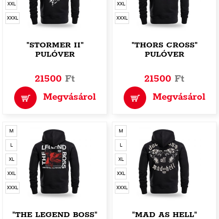
XXL
XXL
XXXL
XXXL
"STORMER II"
"THORS CROSS"
PULÓVER
PULÓVER
21500
Ft
21500
Ft
Megvásárol
Megvásárol
M
M
L
L
XL
XL
XXL
XXL
XXXL
XXXL
"THE LEGEND BOSS"
"MAD AS HELL"