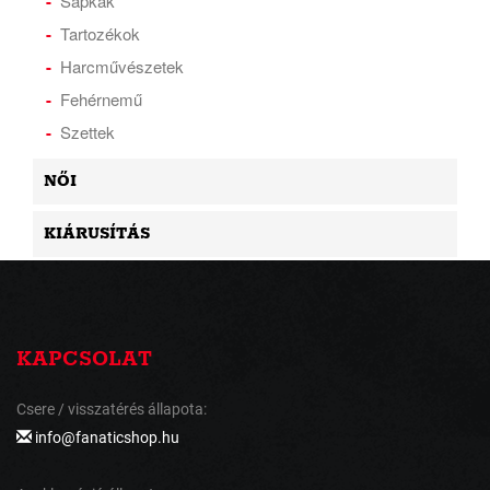
Sapkák
Tartozékok
Harcművészetek
Fehérnemű
Szettek
NŐI
KIÁRUSÍTÁS
KAPCSOLAT
Csere / visszatérés állapota:
info@fanaticshop.hu