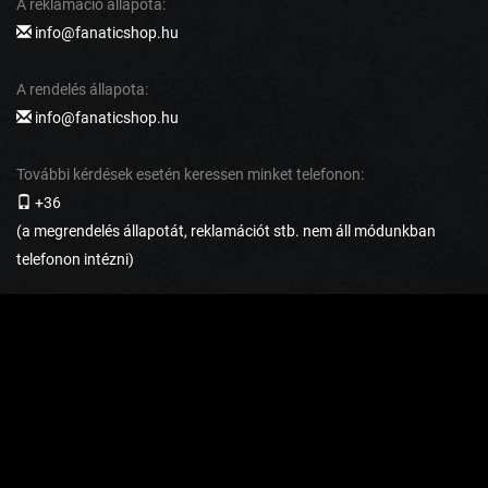
A reklamáció állapota:
info@fanaticshop.hu
A rendelés állapota:
info@fanaticshop.hu
További kérdések esetén keressen minket telefonon:
+36
(a megrendelés állapotát, reklamációt stb. nem áll módunkban
telefonon intézni)
AZ ÜGYFELEK SZÁMÁRA
Visszaküldés és reklamáció
Szállítás és fizetés
Általános szerződési feltételek
Adatvédelmi irányelvek