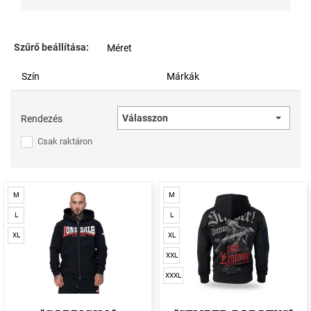
Szűrő beállítása:
Méret
Szín
Márkák
Válasszon
Rendezés
Csak raktáron
M
M
L
L
XL
XL
XXL
XXXL