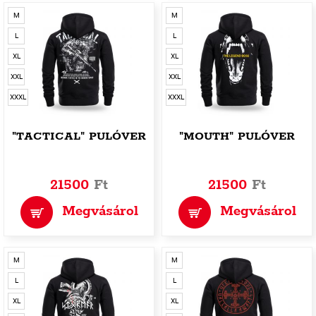
M
M
L
L
XL
XL
XXL
XXL
XXXL
XXXL
"TACTICAL" PULÓVER
"MOUTH" PULÓVER
21500
Ft
21500
Ft
Megvásárol
Megvásárol
M
M
L
L
XL
XL