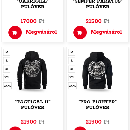
"GARRIGILL"
"SEMPER PARATUS"
PULÓVER
PULÓVER
17000
Ft
21500
Ft
Megvásárol
Megvásárol
M
M
L
L
XL
XL
XXL
XXL
XXXL
XXXL
"TACTICAL II"
"PRO FIGHTER"
PULÓVER
PULÓVER
21500
Ft
21500
Ft