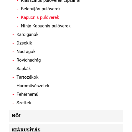
Klasszikus pulóverek cipzárral
Belebújós pulóverek
Kapucnis pulóverek
Ninja Kapucnis pulóverek
Kardigánok
Dzsekik
Nadrágok
Rövidnadrág
Sapkák
Tartozékok
Harcművészetek
Fehérnemű
Szettek
NŐI
KIÁRUSÍTÁS