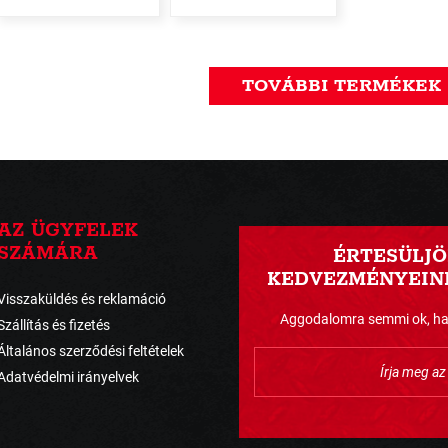
TOVÁBBI TERMÉKEK
AZ ÜGYFELEK
SZÁMÁRA
ÉRTESÜLJÖ
KEDVEZMÉNYEINK
Visszaküldés és reklamáció
Aggodalomra semmi ok, havo
Szállítás és fizetés
Általános szerződési feltételek
Adatvédelmi irányelvek