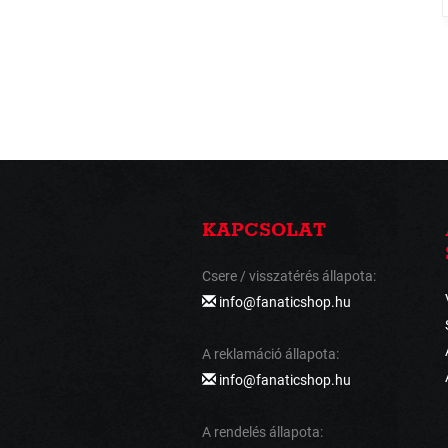
KAPCSOLAT
Csere / visszatérés állapota:
info@fanaticshop.hu
A reklamáció állapota:
info@fanaticshop.hu
A rendelés állapota: