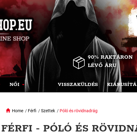
90% RAKTÁRON
LÉVŐ ÁRU
NŐI
VISSZAKÜLDÉS
KIÁRUSÍTÁ
Home
/
Férfi
/
Szettek
/
Póló és rövidnadrág
FÉRFI - PÓLÓ ÉS RÖVID