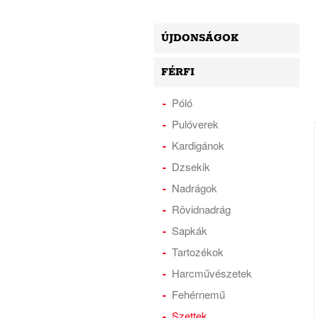
ÚJDONSÁGOK
FÉRFI
Póló
Pulóverek
Kardigánok
Dzsekik
Nadrágok
Rövidnadrág
Sapkák
Tartozékok
Harcművészetek
Fehérnemű
Szettek