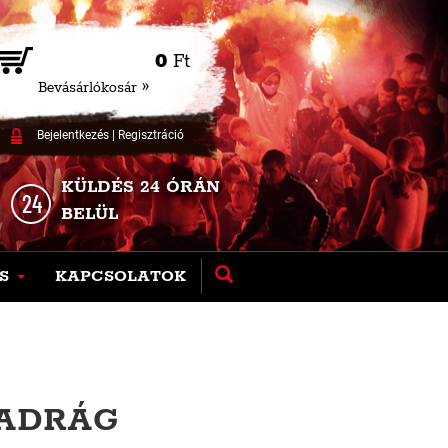
0
Ft
Bevásárlókosár »
Bejelentkezés
|
Regisztráció
KÜLDÉS 24 ÓRÁN
BELÜL
S
KAPCSOLATOK
NADRÁG