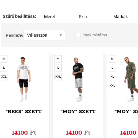
Szűrő beállítása:
Méret
Szín
Márkák
Válasszon
Csak raktáron
Rendezés
M
M
M
L
L
L
XXL
XXL
XL
XXL
"REES" SZETT
"MOY" SZETT
"MOY" S
14100
Ft
14100
Ft
1410