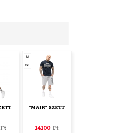
M
XXL
ZETT
"MAIR" SZETT
0
Ft
14100
Ft