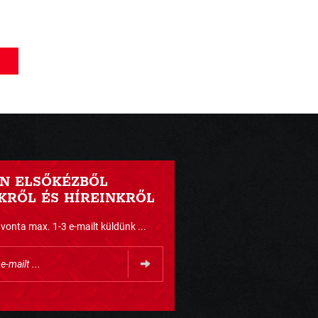
N ELSŐKÉZBŐL
RŐL ÉS HÍREINKRŐL
nta max. 1-3 e-mailt küldünk ...