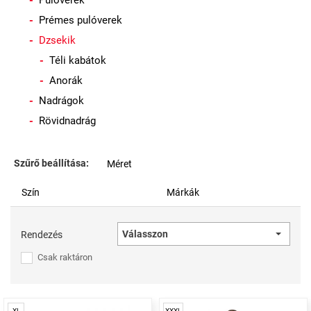
Pulóverek
Prémes pulóverek
Dzsekik
Téli kabátok
Anorák
Nadrágok
Rövidnadrág
Szűrő beállítása:
Méret
Szín
Márkák
Válasszon
Rendezés
Csak raktáron
XL
XXXL