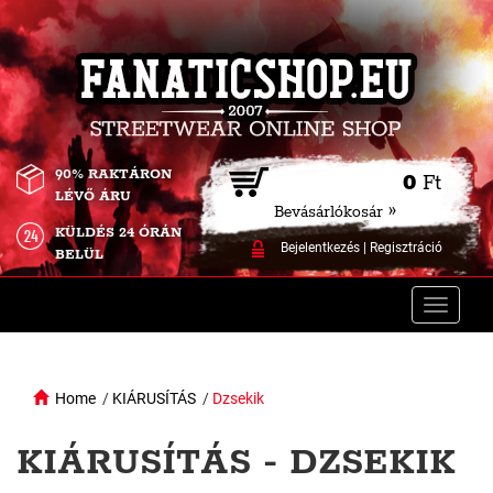
90% RAKTÁRON
0
Ft
LÉVŐ ÁRU
Bevásárlókosár »
KÜLDÉS 24 ÓRÁN
Bejelentkezés
|
Regisztráció
BELÜL
Toggle
naviga
Home
/
KIÁRUSÍTÁS
/
Dzsekik
KIÁRUSÍTÁS - DZSEKIK