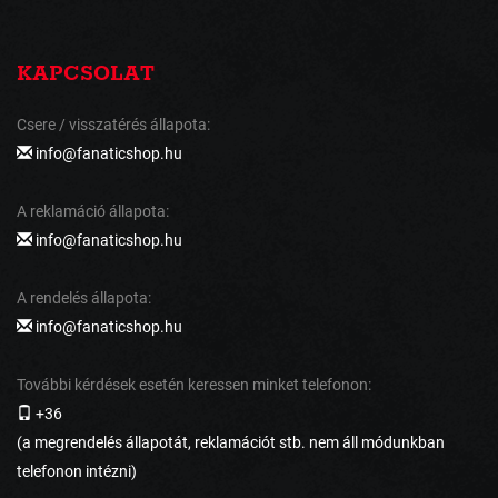
KAPCSOLAT
Csere / visszatérés állapota:
info@fanaticshop.hu
A reklamáció állapota:
info@fanaticshop.hu
A rendelés állapota:
info@fanaticshop.hu
További kérdések esetén keressen minket telefonon:
+36
(a megrendelés állapotát, reklamációt stb. nem áll módunkban
telefonon intézni)