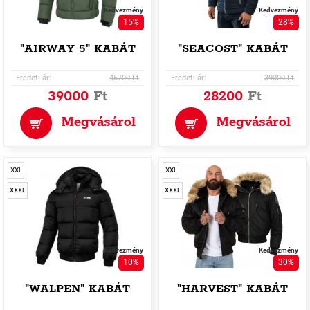
Kedvezmény
Kedvezmény
15%
28%
"AIRWAY 5" KABÁT
"SEACOST" KABÁT
Eredeti ár:
45700 Ft
Eredeti ár:
39000 Ft
39000
Ft
28200
Ft
Megvásárol
Megvásárol
XXL
XXL
XXXL
XXXL
Kedvezmény
Kedvezmény
10%
30%
"WALPEN" KABÁT
"HARVEST" KABÁT