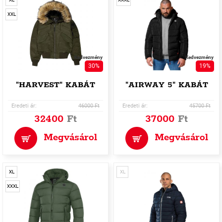
XXL
Kedvezmény
Kedvezmény
30%
19%
"HARVEST" KABÁT
"AIRWAY 5" KABÁT
Eredeti ár:
46000 Ft
Eredeti ár:
45700 Ft
32400
Ft
37000
Ft
Megvásárol
Megvásárol
XL
XL
XXXL