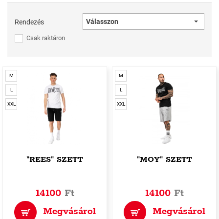
Válasszon
Rendezés
Csak raktáron
M
M
L
L
XXL
XXL
"REES" SZETT
"MOY" SZETT
14100
Ft
14100
Ft
Megvásárol
Megvásárol