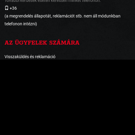
További kérdések esetén keressen minket telefonon:
+36
(a megrendelés állapotát, reklamációt stb. nem áll módunkban
telefonon intézni)
AZ ÜGYFELEK SZÁMÁRA
Visszaküldés és reklamáció
Szállítás és fizetés
Általános szerződési feltételek
Adatvédelmi irányelvek
FIZETÉSI MÓDOK