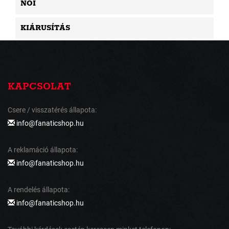
NŐI
KIÁRUSÍTÁS
KAPCSOLAT
Csere / visszatérés állapota:
info@fanaticshop.hu
A reklamáció állapota:
info@fanaticshop.hu
A rendelés állapota:
info@fanaticshop.hu