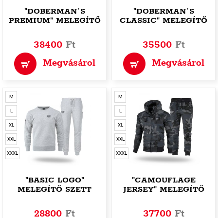
"DOBERMAN´S
"DOBERMAN´S
PREMIUM" MELEGÍTŐ
CLASSIC" MELEGÍTŐ
SZETT
SZETT
38400
Ft
35500
Ft
Megvásárol
Megvásárol
M
M
L
L
XL
XL
XXL
XXL
XXXL
XXXL
"BASIC LOGO"
"CAMOUFLAGE
MELEGÍTŐ SZETT
JERSEY" MELEGÍTŐ
SZETT
28800
Ft
37700
Ft