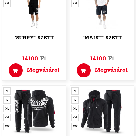
XXL
XXL
"SURRY" SZETT
"MAIST" SZETT
14100
Ft
14100
Ft
Megvásárol
Megvásárol
M
M
L
L
XL
XL
XXL
XXL
XXXL
XXXL