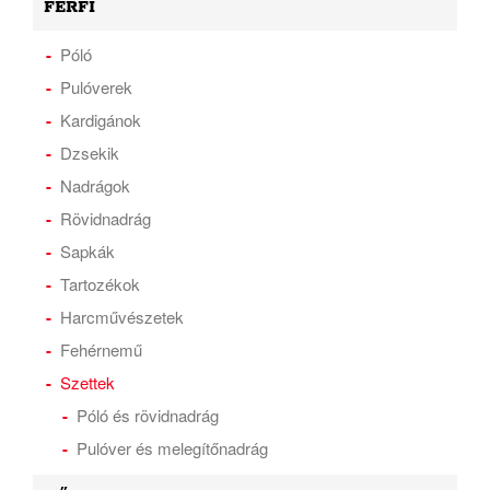
FÉRFI
Póló
Pulóverek
Kardigánok
Dzsekik
Nadrágok
Rövidnadrág
Sapkák
Tartozékok
Harcművészetek
Fehérnemű
Szettek
Póló és rövidnadrág
Pulóver és melegítőnadrág