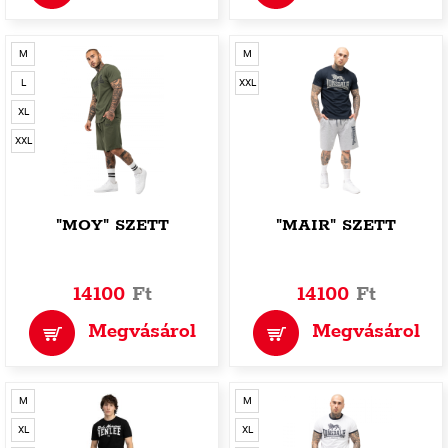
M
M
L
XXL
XL
XXL
"MOY" SZETT
"MAIR" SZETT
14100
Ft
14100
Ft
Megvásárol
Megvásárol
M
M
XL
XL