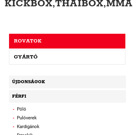
KICKBOX,THAIBOX,MMA
ROVATOK
GYÁRTÓ
ÚJDONSÁGOK
FÉRFI
Póló
Pulóverek
Kardigánok