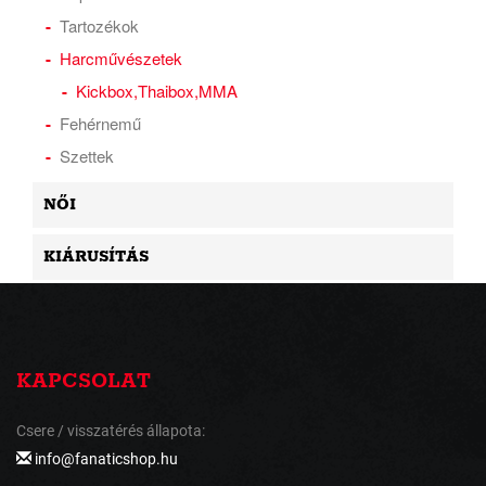
Tartozékok
Harcművészetek
Kickbox,Thaibox,MMA
Fehérnemű
Szettek
NŐI
KIÁRUSÍTÁS
KAPCSOLAT
Csere / visszatérés állapota:
info@fanaticshop.hu