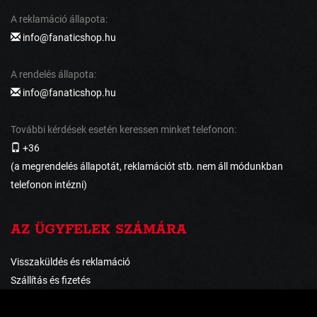
A reklamáció állapota:
info@fanaticshop.hu
A rendelés állapota:
info@fanaticshop.hu
További kérdések esetén keressen minket telefonon:
+36
(a megrendelés állapotát, reklamációt stb. nem áll módunkban
telefonon intézni)
AZ ÜGYFELEK SZÁMÁRA
Visszaküldés és reklamáció
Szállítás és fizetés
Általános szerződési feltételek