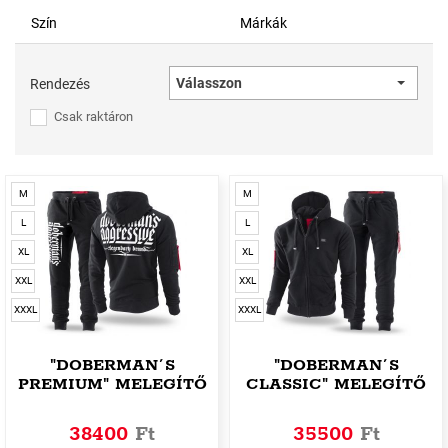
Szín
Márkák
Válasszon
Rendezés
Csak raktáron
M
M
L
L
XL
XL
XXL
XXL
XXXL
XXXL
"DOBERMAN´S
"DOBERMAN´S
PREMIUM" MELEGÍTŐ
CLASSIC" MELEGÍTŐ
SZETT
SZETT
38400
Ft
35500
Ft