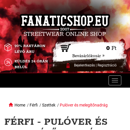
90% RAKTÁRON
0
Ft
LÉVŐ ÁRU
Bevásárlókosár »
KÜLDÉS 24 ÓRÁN
Bejelentkezés
|
Regisztráció
BELÜL
Toggle
naviga
Home
/
Férfi
/
Szettek
/
Pulóver és melegítőnadrág
FÉRFI - PULÓVER ÉS