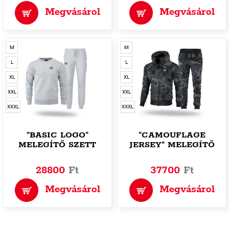
Megvásárol
Megvásárol
M
M
L
L
XL
XL
XXL
XXL
XXXL
XXXL
"BASIC LOGO"
"CAMOUFLAGE
MELEGÍTŐ SZETT
JERSEY" MELEGÍTŐ
SZETT
28800
Ft
37700
Ft
Megvásárol
Megvásárol