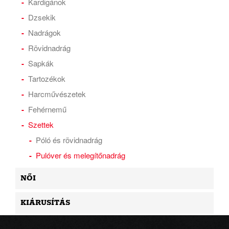
Kardigánok
Dzsekik
Nadrágok
Rövidnadrág
Sapkák
Tartozékok
Harcművészetek
Fehérnemű
Szettek
Póló és rövidnadrág
Pulóver és melegítőnadrág
NŐI
KIÁRUSÍTÁS