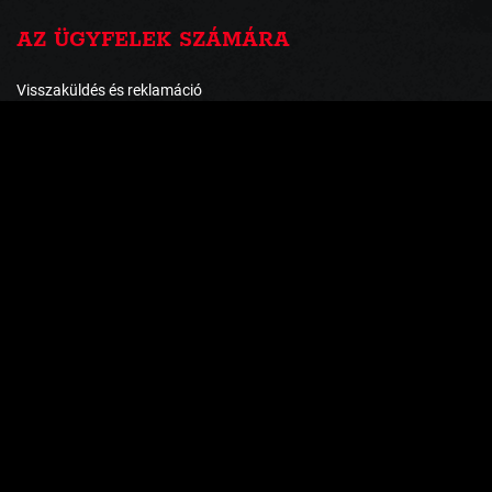
AZ ÜGYFELEK SZÁMÁRA
Visszaküldés és reklamáció
Szállítás és fizetés
Általános szerződési feltételek
Adatvédelmi irányelvek
FIZETÉSI MÓDOK
ÉRTESÜLJÖN ELSŐKÉZBŐL
KEDVEZMÉNYEINKRŐL ÉS