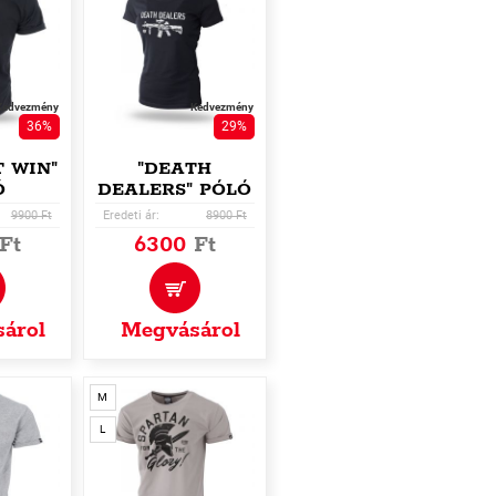
Kedvezmény
Kedvezmény
36%
29%
T WIN"
"DEATH
Ó
DEALERS" PÓLÓ
9900 Ft
Eredeti ár:
8900 Ft
Ft
6300
Ft
árol
Megvásárol
M
L