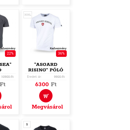
XXXL
Kedvezmény
Kedvezmény
22%
36%
SEA"
"ASGARD
Ó
RISING" PÓLÓ
10900 Ft
Eredeti ár:
9900 Ft
Ft
6300
Ft
árol
Megvásárol
S