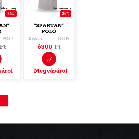
Kedvezmény
Kedvezmény
36%
36%
AN"
"SPARTAN"
Ó
PÓLÓ
9900 Ft
Eredeti ár:
9900 Ft
Ft
6300
Ft
árol
Megvásárol