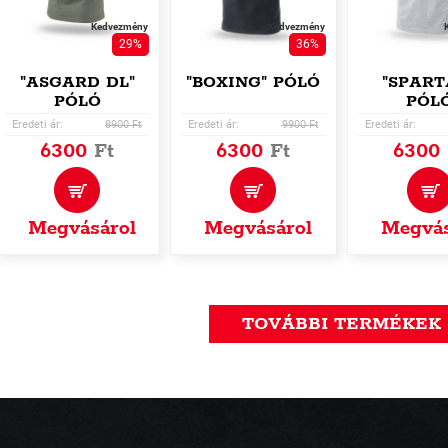
Kedvezmény
Kedvezmény
29%
36%
"ASGARD DL"
"BOXING" PÓLÓ
"SPART
PÓLÓ
PÓL
Eredeti ár:
8900 Ft
Eredeti ár:
9900 Ft
Eredeti ár:
6300
Ft
6300
Ft
6300
Megvásárol
Megvásárol
Megvás
TOVÁBBI TERMÉKEK