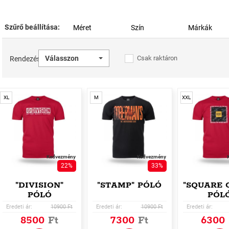
Szűrő beállítása:
Méret
Szín
Márkák
Válasszon
Csak raktáron
Rendezés
XL
M
XXL
Kedvezmény
Kedvezmény
22%
33%
"DIVISION"
"STAMP" PÓLÓ
"SQUARE 
PÓLÓ
PÓL
Eredeti ár:
10900 Ft
Eredeti ár:
10900 Ft
Eredeti ár:
8500
Ft
7300
Ft
6300