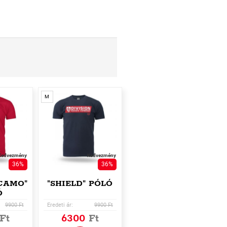
M
Kedvezmény
Kedvezmény
36%
36%
CAMO"
"SHIELD" PÓLÓ
Ó
9900 Ft
Eredeti ár:
9900 Ft
Ft
6300
Ft