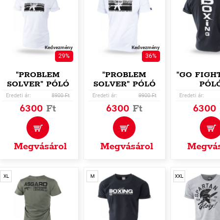
Kedvezmény
Kedvezmény
29%
36%
"PROBLEM
"PROBLEM
"GO FIGH
SOLVER" PÓLÓ
SOLVER" PÓLÓ
PÓL
Eredeti ár:
8900 Ft
Eredeti ár:
9900 Ft
Eredeti ár:
6300
Ft
6300
Ft
6300
Megvásárol
Megvásárol
Megvás
XL
M
XXL