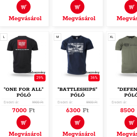
Megvásárol
Megvásárol
Megvás
L
M
XL
Kedvezmény
Kedvezmény
29%
36%
"ONE FOR ALL"
"BATTLESHIPS"
"DEFEN
PÓLÓ
PÓLÓ
PÓL
Eredeti ár:
9900 Ft
Eredeti ár:
9900 Ft
Eredeti ár:
7000
Ft
6300
Ft
8500
Megvásárol
Megvásárol
Megvás