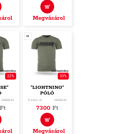
árol
Megvásárol
M
Kedvezmény
Kedvezmény
22%
33%
SE"
"LIGHTNING"
Ó
PÓLÓ
10900 Ft
Eredeti ár:
10900 Ft
Ft
7300
Ft
árol
Megvásárol