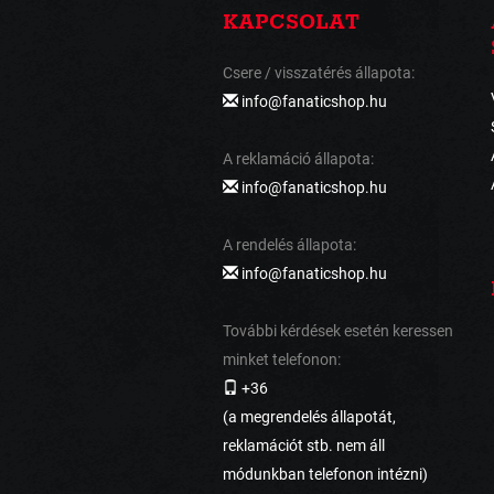
KAPCSOLAT
Csere / visszatérés állapota:
info@fanaticshop.hu
A reklamáció állapota:
info@fanaticshop.hu
A rendelés állapota:
info@fanaticshop.hu
További kérdések esetén keressen
minket telefonon:
+36
(a megrendelés állapotát,
reklamációt stb. nem áll
módunkban telefonon intézni)