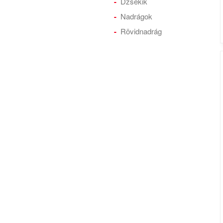
Dzsekik
Nadrágok
Rövidnadrág