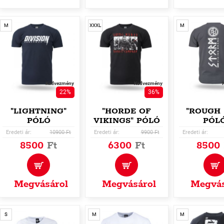
M
XXXL
M
Kedvezmény
Kedvezmény
22%
36%
"LIGHTNING"
"HORDE OF
"ROUGH 
PÓLÓ
VIKINGS" PÓLÓ
PÓL
Eredeti ár:
10900 Ft
Eredeti ár:
9900 Ft
Eredeti ár:
8500
Ft
6300
Ft
8500
Megvásárol
Megvásárol
Megvás
S
M
M