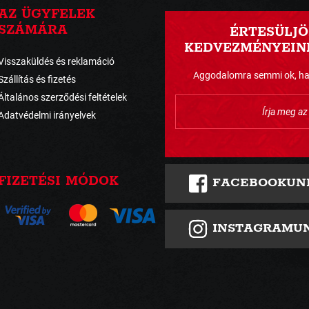
AZ ÜGYFELEK
SZÁMÁRA
ÉRTESÜLJÖ
KEDVEZMÉNYEINK
Visszaküldés és reklamáció
Aggodalomra semmi ok, havo
Szállítás és fizetés
Általános szerződési feltételek
Adatvédelmi irányelvek
FIZETÉSI MÓDOK
FACEBOOKUN
INSTAGRAMU