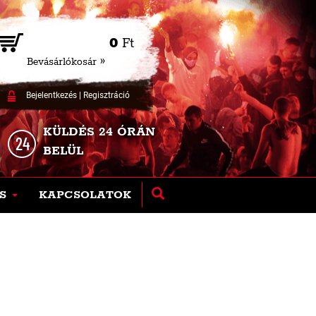
0
Ft
Bevásárlókosár »
Bejelentkezés
|
Regisztráció
KÜLDÉS 24 ÓRÁN
BELÜL
S
KAPCSOLATOK