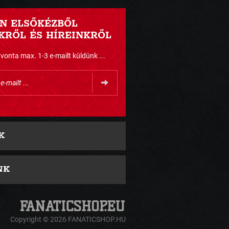
N ELSŐKÉZBŐL
RŐL ÉS HÍREINKRŐL
nta max. 1-3 e-mailt küldünk ...
K
NK
Copyright © 2026 FANATICSHOP.HU