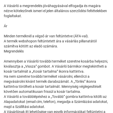
A Vásárló a megrendelés jóváhagyásával elfogadja és magára
nézve kötelezőnek ismeri el jelen általános szerződési feltételekben
foglaltakat.
Ár
Minden terméknél a végső ár van feltüntetve (ÁFA-val).
A termék webshopon feltüntetett ára a vásárlás pillanatától
számítva kötött az eladó számára.
Megrendelés
Amennyiben a Vásárló további terméket szeretne kosárba helyezni,
kiválasztja a „Vissza” gombot. A Vásárló bármikor megtekintheti a
kosár tartalmát a „Kosár tartalma” ikonra kattintva.
Ha nem szeretne további terméket vásárolni, ellenőrzi a
megvásárolni kívánt termék darabszámát. A „Törlés” ikonra
kattintva törölheti a kosár tartalmát. Mennyiség véglegesítését
követően automatikusan frissül a kosár tartalma.
A Vásárló a továbblépéshez a „Tovább” gombra kattintva kitölti az
Alapadatokat (email cím, telefon), megadja a Számlázási adatokat,
majd a Szállítási adatokat.
A Vásárlónak itt lehetősége van egyéb információkat feltüntetni a