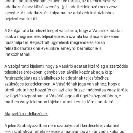
adatait adatbázisában elkülönítve tárolja, az üzemeltetéshez,
adatkezeléshez külső személyt (pl.: adatfeldolgozó) nem vesz
igénybe. Az adatkezelési folyamat az adatvédelmi biztoshoz
bejelentésre került.
A Szolgáltató kötelezettséget vállal arra, hogy a Vásárlók adatait
csak a megrendelés teljesítése és a számla kiállítása érdekében
használja fel. Regisztrált ügyfeleink megrendelés során
feliratkozhatnak hírlevelünkre, amelyről bármikor le is
iratkozhatnak.
A Szolgáltató kijelenti, hogy a Vásárló adatait kizárólag a szerződés
teljesítése érdekében igénybe vett alvállalkozónak adja ki (pl.
futárszolgálat) az alvállalkozó feladatának teljesítéséhez
szükséges terjedelemben. A Vásárlónak joga van ahhoz, hogy a
tárolt adataihoz hozzáférjen, azt ellenőrizze, módosítsa vagy törölje
az Ügyfélközpontban. A Vásárló jogosult ügyfélközpontjában, e-
mailben vagy telefonon tájékoztatást kérni a tárolt adatairól.
Alapvető rendelkezések:
A jelen Szabályozatban nem szabályozott kérdésekre, valamint
jelen szabályzat értelmezésére a magyar jog az irányadó, különös