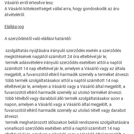
Vásárló erről értesítve lesz.
A Vásárló kötelezettséget vállal arra, hogy gondoskodik az áru
átvételéről.
Elállási jog
A szerződéstől való elállási határidő:
szolgáltatás nyújtására irányuló szerződés esetén a szerződés
megkötésének napjától számított 24 óra elteltével jár le;
termék adásvételére irányuló szerződés esetében attól a naptól
számított 14 nap elteltével jár le, amelyen a Vásárló vagy az általa
megjelölt, a fuvarozótól eltérő harmadik személy a terméket átveszi.
több termék szolgáltatásakor attól a naptól számított 14 nap
elteltével jár le, amelyen a Vásárló vagy a Vásárló által megjelölt, a
fuvarozótól eltérő harmadik személy az utolsó terméket átveszi.
több tételből vagy darabból álló termék szolgáltatásakor azon a
napon, amelyen a Vásárló vagy a Vásárló által megjelölt, a
fuvarozótól eltérő harmadik személy az utolsó tételt vagy darabot
átveszi.
termék meghatározott időszakon belüli rendszeres szolgáltatására
vonatkozó szerződés esetében attól a naptól számított 14 nap