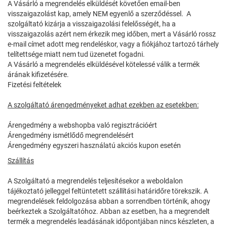
A Vásárló a megrendelés elküldését követően email-ben
visszaigazolást kap, amely NEM egyenlő a szerződéssel. A
szolgáltató kizárja a visszaigazolási felelősségét, ha a
visszaigazolás azért nem érkezik meg időben, mert a Vásárló rossz
e-mail címet adott meg rendeléskor, vagy a fiókjához tartozó tárhely
telítettsége miatt nem tud üzenetet fogadni.
A Vásárló a megrendelés elküldésével kötelessé válik a termék
árának kifizetésére.
Fizetési feltételek
A szolgáltató árengedményeket adhat ezekben az esetekben:
Árengedmény a webshopba való regisztrációért
Árengedmény ismétlődő megrendelésért
Árengedmény egyszeri használatú akciós kupon esetén
Szállítás
A Szolgáltató a megrendelés teljesítésekor a weboldalon
tájékoztató jelleggel feltüntetett szállítási határidőre törekszik. A
megrendelések feldolgozása abban a sorrendben történik, ahogy
beérkeztek a Szolgáltatóhoz. Abban az esetben, ha a megrendelt
termék a megrendelés leadásának időpontjában nincs készleten, a