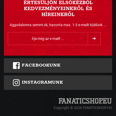
ÉRTESÜLJÖN ELSŐKÉZBŐL
KEDVEZMÉNYEINKRŐL ÉS
HÍREINKRŐL
Aggodalomra semmi ok, havonta max. 1-3 e-mailt küldünk ...
FACEBOOKUNK
INSTAGRAMUNK
Copyright © 2026 FANATICSHOP.HU