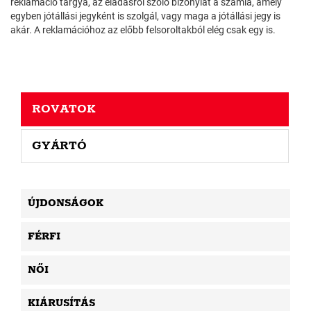
reklamáció tárgya, az eladásról szóló bizonylat a számla, amely
egyben jótállási jegyként is szolgál, vagy maga a jótállási jegy is
akár. A reklamációhoz az előbb felsoroltakból elég csak egy is.
ROVATOK
GYÁRTÓ
ÚJDONSÁGOK
FÉRFI
NŐI
KIÁRUSÍTÁS