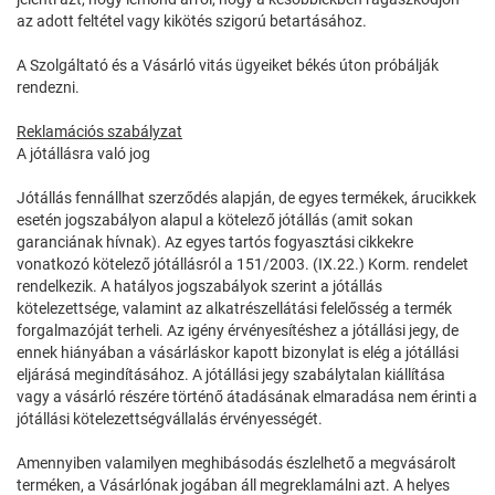
az adott feltétel vagy kikötés szigorú betartásához.
A Szolgáltató és a Vásárló vitás ügyeiket békés úton próbálják
rendezni.
Reklamációs szabályzat
A jótállásra való jog
Jótállás fennállhat szerződés alapján, de egyes termékek, árucikkek
esetén jogszabályon alapul a kötelező jótállás (amit sokan
garanciának hívnak). Az egyes tartós fogyasztási cikkekre
vonatkozó kötelező jótállásról a 151/2003. (IX.22.) Korm. rendelet
rendelkezik. A hatályos jogszabályok szerint a jótállás
kötelezettsége, valamint az alkatrészellátási felelősség a termék
forgalmazóját terheli. Az igény érvényesítéshez a jótállási jegy, de
ennek hiányában a vásárláskor kapott bizonylat is elég a jótállási
eljárásá megindításához. A jótállási jegy szabálytalan kiállítása
vagy a vásárló részére történő átadásának elmaradása nem érinti a
jótállási kötelezettségvállalás érvényességét.
Amennyiben valamilyen meghibásodás észlelhető a megvásárolt
terméken, a Vásárlónak jogában áll megreklamálni azt. A helyes