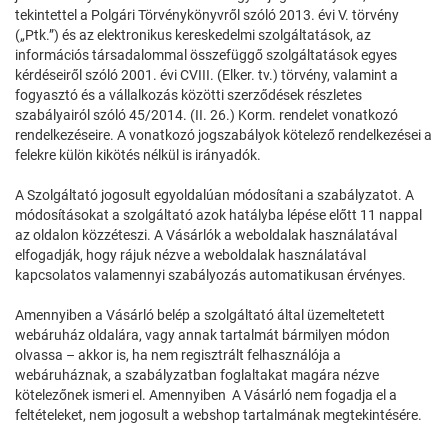
tekintettel a Polgári Törvénykönyvről szóló 2013. évi V. törvény
(„Ptk.”) és az elektronikus kereskedelmi szolgáltatások, az
információs társadalommal összefüggő szolgáltatások egyes
kérdéseiről szóló 2001. évi CVIII. (Elker. tv.) törvény, valamint a
fogyasztó és a vállalkozás közötti szerződések részletes
szabályairól szóló 45/2014. (II. 26.) Korm. rendelet vonatkozó
rendelkezéseire. A vonatkozó jogszabályok kötelező rendelkezései a
felekre külön kikötés nélkül is irányadók.
A Szolgáltató jogosult egyoldalúan módosítani a szabályzatot. A
módosításokat a szolgáltató azok hatályba lépése előtt 11 nappal
az oldalon közzéteszi. A Vásárlók a weboldalak használatával
elfogadják, hogy rájuk nézve a weboldalak használatával
kapcsolatos valamennyi szabályozás automatikusan érvényes.
Amennyiben a Vásárló belép a szolgáltató által üzemeltetett
webáruház oldalára, vagy annak tartalmát bármilyen módon
olvassa – akkor is, ha nem regisztrált felhasználója a
webáruháznak, a szabályzatban foglaltakat magára nézve
kötelezőnek ismeri el. Amennyiben A Vásárló nem fogadja el a
feltételeket, nem jogosult a webshop tartalmának megtekintésére.