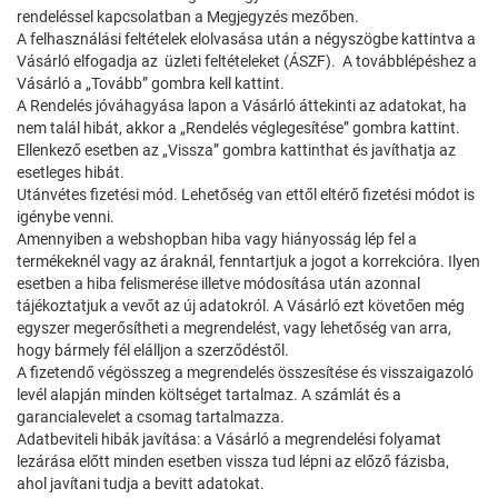
rendeléssel kapcsolatban a Megjegyzés mezőben.
A felhasználási feltételek elolvasása után a négyszögbe kattintva a
Vásárló elfogadja az üzleti feltételeket (ÁSZF). A továbblépéshez a
Vásárló a „Tovább” gombra kell kattint.
A Rendelés jóváhagyása lapon a Vásárló áttekinti az adatokat, ha
nem talál hibát, akkor a „Rendelés véglegesítése” gombra kattint.
Ellenkező esetben az „Vissza” gombra kattinthat és javíthatja az
esetleges hibát.
Utánvétes fizetési mód. Lehetőség van ettől eltérő fizetési módot is
igénybe venni.
Amennyiben a webshopban hiba vagy hiányosság lép fel a
termékeknél vagy az áraknál, fenntartjuk a jogot a korrekcióra. Ilyen
esetben a hiba felismerése illetve módosítása után azonnal
tájékoztatjuk a vevőt az új adatokról. A Vásárló ezt követően még
egyszer megerősítheti a megrendelést, vagy lehetőség van arra,
hogy bármely fél elálljon a szerződéstől.
A fizetendő végösszeg a megrendelés összesítése és visszaigazoló
levél alapján minden költséget tartalmaz. A számlát és a
garancialevelet a csomag tartalmazza.
Adatbeviteli hibák javítása: a Vásárló a megrendelési folyamat
lezárása előtt minden esetben vissza tud lépni az előző fázisba,
ahol javítani tudja a bevitt adatokat.