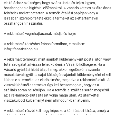
elbíráláshoz szükséges, hogy az áru tiszta és teljes legyen,
összhangban a higiéniai előírásokról. A Vásárló köteles az általános
feltételek mellett betartani a termék jótállási papírján vagy a
leírásban szereplő feltételeket, a terméket az élettartamával
összhangban használni.
A reklamáció végrehajtásának módja és helye
A reklamáció történhet írásos formában, e-mailben:
info@fanaticshop.hu
A reklamált terméket, mint ajánlott küldeményként postai úton vagy
futárszolgálattal vissza lehet küldeni, a Vásárló költségére. Ha a
Vásárló gyártási hibát állapít meg, akkor legelőször a számla
másolatával együtt a saját költségére ajánlott küldeményként el kell
küldenie a terméket az eladó címére, megadva a reklamáció okát. A
visszaküldésnél a terméket úgy kell becsomagolni, hogy az a
szállítás során ne sérüljön. Ha a termék a szállítás során megsérül,
az a reklamáció elutasítását vonja maga után. Az utánvéttel
visszaküldött küldeményt nem áll módunkban átvenni.
A reklamáció részét kell hogy képezze a kár irásbeli leirása, amely a