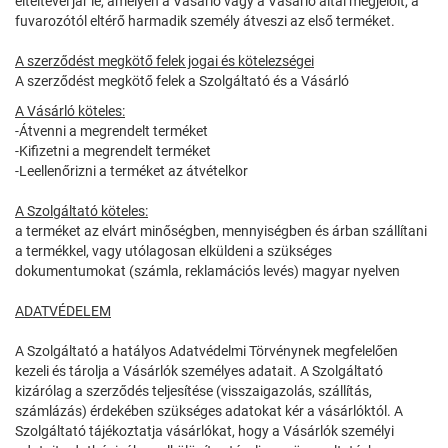
elteltével jár le, amelyen a Vásárló vagy a Vásárló által megjelölt, a
fuvarozótól eltérő harmadik személy átveszi az első terméket.
A szerződést megkötő felek jogai és kötelezségei
A szerződést megkötő felek a Szolgáltató és a Vásárló
A Vásárló köteles:
-Átvenni a megrendelt terméket
-Kifizetni a megrendelt terméket
-Leellenőrizni a terméket az átvételkor
A Szolgáltató köteles:
a terméket az elvárt minőségben, mennyiségben és árban szállítani
a termékkel, vagy utólagosan elküldeni a szükséges
dokumentumokat (számla, reklamációs levés) magyar nyelven
ADATVÉDELEM
A Szolgáltató a hatályos Adatvédelmi Törvénynek megfelelően
kezeli és tárolja a Vásárlók személyes adatait. A Szolgáltató
kizárólag a szerződés teljesítése (visszaigazolás, szállítás,
számlázás) érdekében szükséges adatokat kér a vásárlóktól. A
Szolgáltató tájékoztatja vásárlókat, hogy a Vásárlók személyi