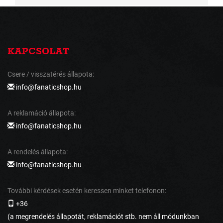
KAPCSOLAT
Csere / visszatérés állapota:
info@fanaticshop.hu
A reklamáció állapota:
info@fanaticshop.hu
A rendelés állapota:
info@fanaticshop.hu
További kérdések esetén keressen minket telefonon:
+36
(a megrendelés állapotát, reklamációt stb. nem áll módunkban