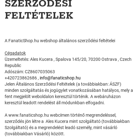
SZERZŐDÉSI
FELTÉTELEK
A FanaticShop.hu webshop általános szerződési feltételei
Cégadatok
Üzemeltetés: Ales Kucera , Spalova 145/20, 70200 Ostrava , Czech
Republic
Adószám: CZ8607035063
+420723862686 ,
info@fanaticshop.hu
Jelen Általános Szerződési Feltételek (a továbbiakban: ÁSZF)
minden szolgáltatás és jogügylet vonatkozásában hatályos, mely a
fent megjelölt weboldalon keresztül történik. A webáruházon
keresztül leadott rendelést áll módunkban elfogadni.
A www.fanaticshop.hu webcímen történő megrendeléssel,
szerződés jön létre a Ales Kucera mint szolgáltató (továbbiakban
Szolgáltató) és a megrendelést leadó személy, mint vásárló
(továbbiakban Vásárló) között.