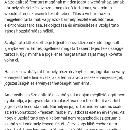
A Szolgáltató fenntart magának minden jogot a webáruház, annak
bármely részlete és az azon megjelenő tartalmak, valamint a
weboldal terjesztésének tekintetében. Tilos a webáruházon
megjelenő tartalmak vagy azok bármely részletének letöltése,
elektronikus tárolása, feldolgozása és értékesítése a Szolgáltató
írásos hozzájárulása nélkül.
Szolgáltató kötelezettsége teljesítéséhez közreműködőt jogosult
igénybe venni. Ennek jogellenes magatartásáért teljes felelősséggel
tartozik, úgy, mintha a jogellenes magatartást saját maga követte
volna el.
Ha a jelen szabályzat bármely része érvénytelenné, jogtalanná vagy
érvényesíthetetlenné válik, az a fennmaradó részek érvényességét,
jogszerűségét és érvényesíthetőségét nem érinti.
Amennyiben a Szolgáltató a szabályzat alapján megillető jogát nem
gyakorolja, a joggyakorlás elmulasztása nem tekinthető az adott
jogról való lemondásnak. Bármilyen jogról történő lemondás csak
az erre vonatkozó kifejezett írásbeli nyilatkozat esetén érvényes. Az
hogy a Szolgáltató egy alkalommal nem ragaszkodik szigorúan a
szabályzat valamely lényegi feltételéhez, vagy kikötéséhez nem
jelenti azt, hogy lemond arról, hogy a későbbiekben ragaszkodjon