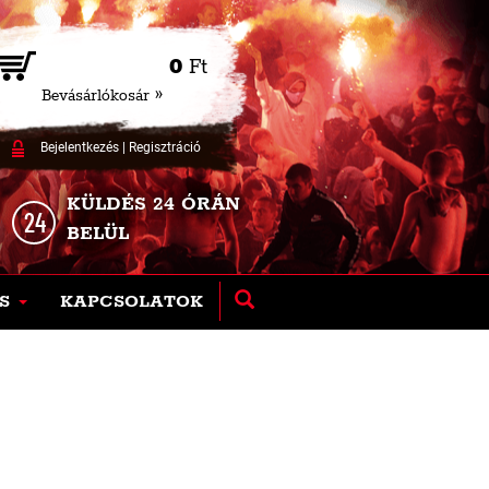
0
Ft
Bevásárlókosár »
Bejelentkezés
|
Regisztráció
KÜLDÉS 24 ÓRÁN
BELÜL
S
KAPCSOLATOK