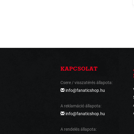
KAPCSOLAT
Csere / visszatérés állapota:
info@fanaticshop.hu
A reklamáció állapota:
info@fanaticshop.hu
A rendelés állapota: