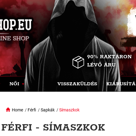
90% RAKTÁRON
LÉVŐ ÁRU
NŐI
VISSZAKÜLDÉS
KIÁRUSÍTÁ
Home
/
Férfi
/
Sapkák
/
Símaszkok
FÉRFI - SÍMASZKOK