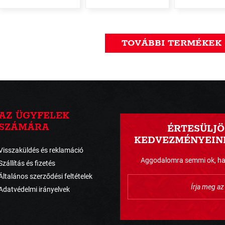
TOVÁBBI TERMÉKEK
AZ ÜGYFELEK
SZÁMÁRA
ÉRTESÜLJÖ
KEDVEZMÉNYEINK
Visszaküldés és reklamáció
Aggodalomra semmi ok, havo
Szállítás és fizetés
Általános szerződési feltételek
Adatvédelmi irányelvek