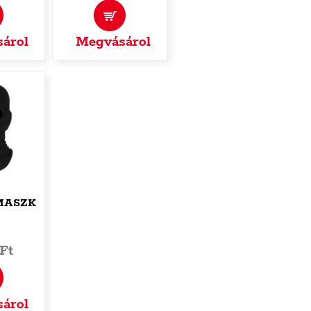
árol
Megvásárol
ÍMASZK
Ft
árol