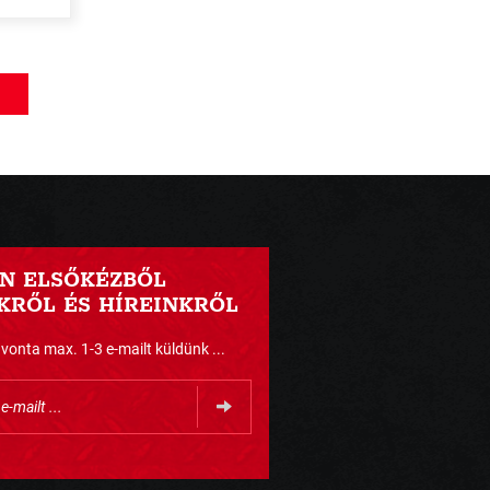
N ELSŐKÉZBŐL
RŐL ÉS HÍREINKRŐL
nta max. 1-3 e-mailt küldünk ...