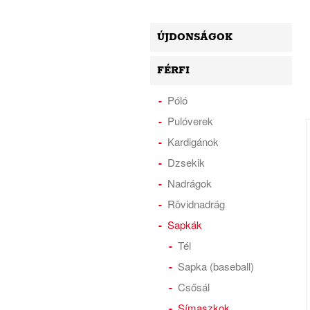
ÚJDONSÁGOK
FÉRFI
Póló
Pulóverek
Kardigánok
Dzsekik
Nadrágok
Rövidnadrág
Sapkák
Tél
Sapka (baseball)
Csősál
Símaszkok