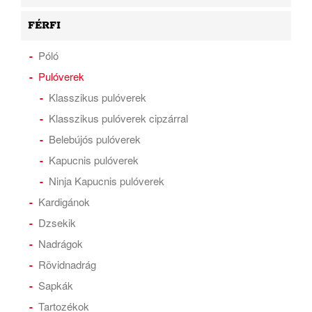
FÉRFI
Póló
Pulóverek
Klasszikus pulóverek
Klasszikus pulóverek cipzárral
Belebújós pulóverek
Kapucnis pulóverek
Ninja Kapucnis pulóverek
Kardigánok
Dzsekik
Nadrágok
Rövidnadrág
Sapkák
Tartozékok