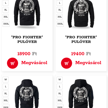
L
L
XL
XL
XXL
XXL
XXXL
XXXL
"PRO FIGHTER"
"PRO FIGHTER"
PULÓVER
PULÓVER
18900
Ft
19400
Ft
Megvásárol
Megvásárol
M
M
L
L
XL
XL
XXL
XXL
XXXL
XXXL