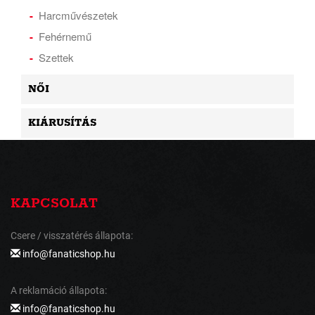
Harcművészetek
Fehérnemű
Szettek
NŐI
KIÁRUSÍTÁS
KAPCSOLAT
Csere / visszatérés állapota:
info@fanaticshop.hu
A reklamáció állapota:
info@fanaticshop.hu