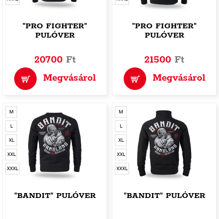
"PRO FIGHTER"
"PRO FIGHTER"
PULÓVER
PULÓVER
20700
Ft
21500
Ft
Megvásárol
Megvásárol
M
M
L
L
XL
XL
XXL
XXL
XXXL
XXXL
"BANDIT" PULÓVER
"BANDIT" PULÓVER