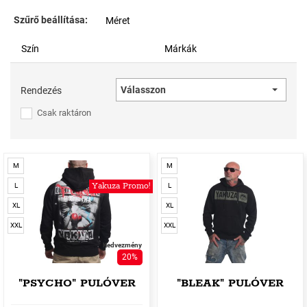
Szűrő beállítása:
Méret
Szín
Márkák
Válasszon
Rendezés
Csak raktáron
M
M
Yakuza Promo!
L
L
XL
XL
XXL
XXL
Kedvezmény
20%
"PSYCHO" PULÓVER
"BLEAK" PULÓVER