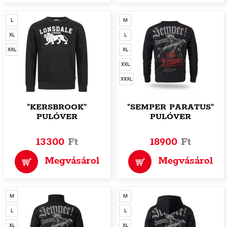
L
M
XL
L
XXL
XL
XXL
XXXL
"KERSBROOK"
"SEMPER PARATUS"
PULÓVER
PULÓVER
13300
Ft
18900
Ft
Megvásárol
Megvásárol
M
M
L
L
XL
XL