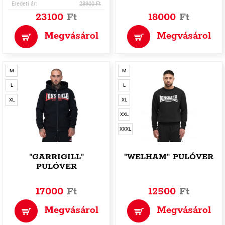
Eredeti ár:
28900 Ft
23100
Ft
18000
Ft
Megvásárol
Megvásárol
M
M
L
L
XL
XL
XXL
XXXL
"GARRIGILL"
"WELHAM" PULÓVER
PULÓVER
17000
Ft
12500
Ft
Megvásárol
Megvásárol