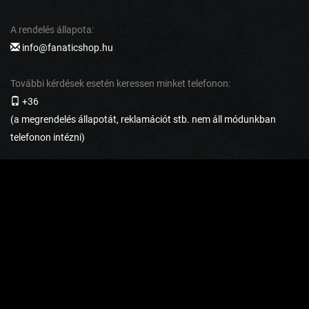
A rendelés állapota:
info@fanaticshop.hu
További kérdések esetén keressen minket telefonon:
+36
(a megrendelés állapotát, reklamációt stb. nem áll módunkban
telefonon intézni)
AZ ÜGYFELEK SZÁMÁRA
Visszaküldés és reklamáció
Szállítás és fizetés
Általános szerződési feltételek
Adatvédelmi irányelvek