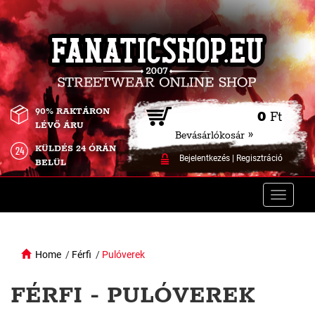
90% RAKTÁRON
0
Ft
LÉVŐ ÁRU
Bevásárlókosár »
KÜLDÉS 24 ÓRÁN
Bejelentkezés
|
Regisztráció
BELÜL
Toggle
naviga
Home
/
Férfi
/
Pulóverek
FÉRFI - PULÓVEREK