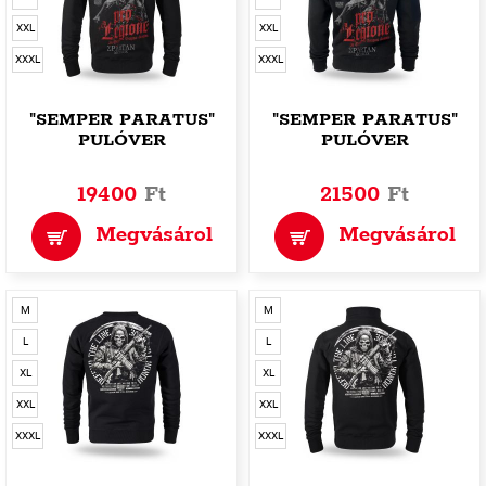
XXL
XXL
XXXL
XXXL
"SEMPER PARATUS"
"SEMPER PARATUS"
PULÓVER
PULÓVER
19400
Ft
21500
Ft
Megvásárol
Megvásárol
M
M
L
L
XL
XL
XXL
XXL
XXXL
XXXL