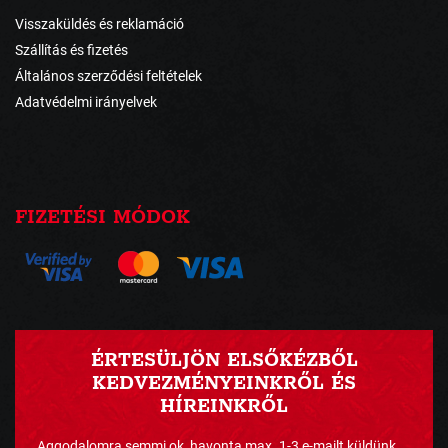
Visszaküldés és reklamáció
Szállítás és fizetés
Általános szerződési feltételek
Adatvédelmi irányelvek
FIZETÉSI MÓDOK
ÉRTESÜLJÖN ELSŐKÉZBŐL
KEDVEZMÉNYEINKRŐL ÉS
HÍREINKRŐL
Aggodalomra semmi ok, havonta max. 1-3 e-mailt küldünk ...