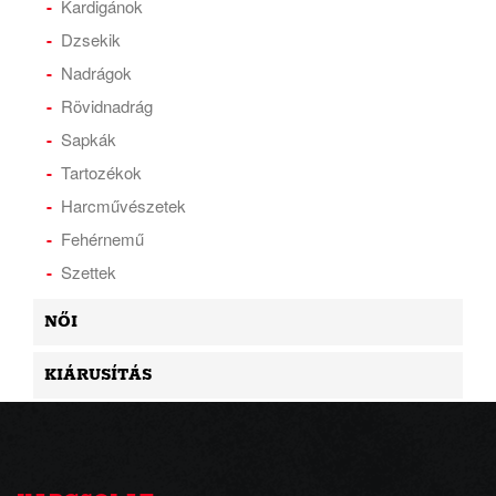
Kardigánok
Dzsekik
Nadrágok
Rövidnadrág
Sapkák
Tartozékok
Harcművészetek
Fehérnemű
Szettek
NŐI
KIÁRUSÍTÁS