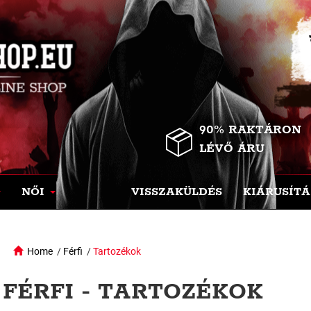
90% RAKTÁRON
LÉVŐ ÁRU
NŐI
VISSZAKÜLDÉS
KIÁRUSÍTÁ
Home
/
Férfi
/
Tartozékok
FÉRFI - TARTOZÉKOK