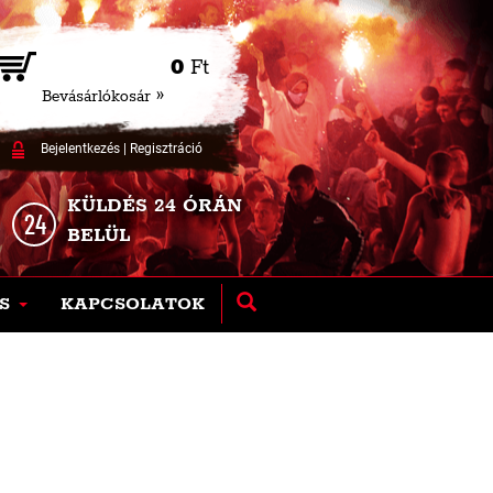
0
Ft
Bevásárlókosár »
Bejelentkezés
|
Regisztráció
KÜLDÉS 24 ÓRÁN
BELÜL
S
KAPCSOLATOK