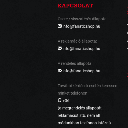
KAPCSOLAT
Csere / visszatérés állapota:
info@fanaticshop.hu
A reklamáció állapota:
info@fanaticshop.hu
A rendelés állapota:
info@fanaticshop.hu
További kérdések esetén keressen
minket telefonon:
+36
(a megrendelés állapotát,
reklamációt stb. nem áll
módunkban telefonon intézni)