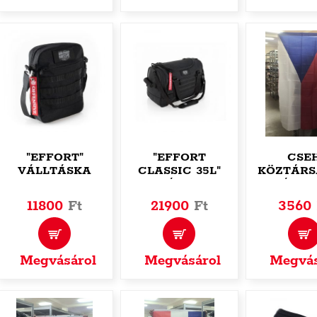
"EFFORT"
"EFFORT
CSE
VÁLLTÁSKA
CLASSIC 35L"
KÖZTÁRS
TÁSKA
ZÁSZL
11800
Ft
21900
Ft
3560
Megvásárol
Megvásárol
Megvás