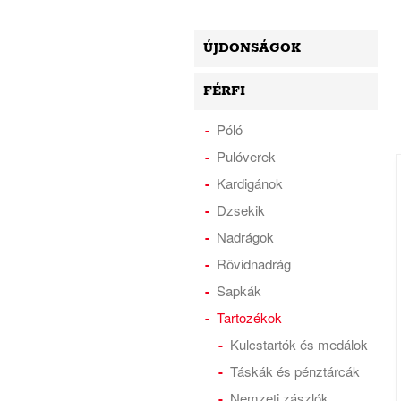
ÚJDONSÁGOK
FÉRFI
Póló
Pulóverek
Kardigánok
Dzsekik
Nadrágok
Rövidnadrág
Sapkák
Tartozékok
Kulcstartók és medálok
Táskák és pénztárcák
Nemzeti zászlók