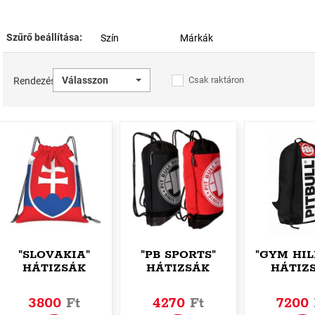
Szűrő beállítása:
Szín
Márkák
Válasszon
Csak raktáron
Rendezés
"SLOVAKIA"
"PB SPORTS"
"GYM HIL
HÁTIZSÁK
HÁTIZSÁK
HÁTIZ
3800
Ft
4270
Ft
7200