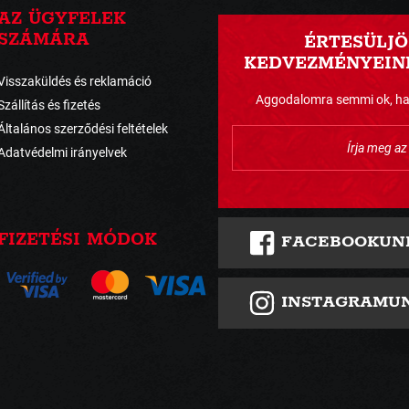
AZ ÜGYFELEK
SZÁMÁRA
ÉRTESÜLJÖ
KEDVEZMÉNYEINK
Visszaküldés és reklamáció
Aggodalomra semmi ok, havo
Szállítás és fizetés
Általános szerződési feltételek
Adatvédelmi irányelvek
FIZETÉSI MÓDOK
FACEBOOKUN
INSTAGRAMU