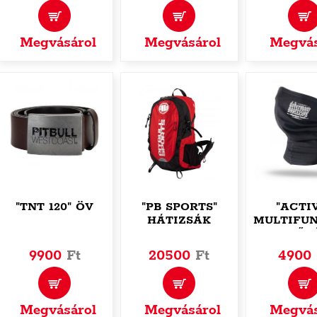
Megvásárol
Megvásárol
Megvás
"TNT 120" ÖV
"PB SPORTS"
"ACTI
HÁTIZSÁK
MULTIFUN
CSŐS
9900
Ft
20500
Ft
4900
Megvásárol
Megvásárol
Megvás