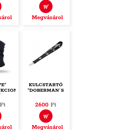
árol
Megvásárol
VE"
KULCSTARTÓ
KCIONÁLIS
"DOBERMAN´S
ÁL
AGGRESSIVE"
Ft
2600
Ft
árol
Megvásárol