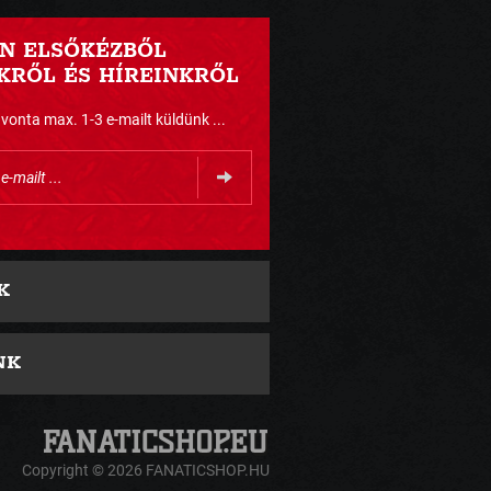
N ELSŐKÉZBŐL
RŐL ÉS HÍREINKRŐL
nta max. 1-3 e-mailt küldünk ...
K
NK
Copyright © 2026 FANATICSHOP.HU