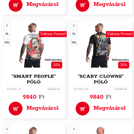
Megvásárol
Megvásárol
L
L
Yakuza Promo!
Yakuza Promo!
XL
XL
XXL
XXL
Kedvezmény
Kedvezmény
20%
20%
"SMART PEOPLE"
"SCARY CLOWNS"
PÓLÓ
PÓLÓ
Eredeti ár:
12300 Ft
Eredeti ár:
12300 Ft
9840
Ft
9840
Ft
Megvásárol
Megvásárol
L
L