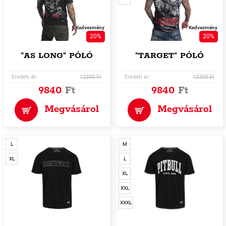
Kedvezmény
Kedvezmény
20%
20%
"AS LONG" PÓLÓ
"TARGET" PÓLÓ
Eredeti ár:
12300 Ft
Eredeti ár:
12300 Ft
9840
Ft
9840
Ft
Megvásárol
Megvásárol
L
M
XL
L
XL
XXL
XXXL