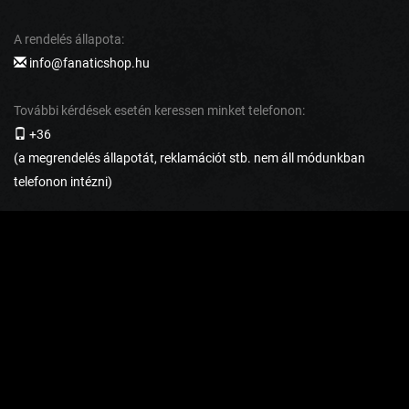
A rendelés állapota:
info@fanaticshop.hu
További kérdések esetén keressen minket telefonon:
+36
(a megrendelés állapotát, reklamációt stb. nem áll módunkban
telefonon intézni)
AZ ÜGYFELEK SZÁMÁRA
Visszaküldés és reklamáció
Szállítás és fizetés
Általános szerződési feltételek
Adatvédelmi irányelvek