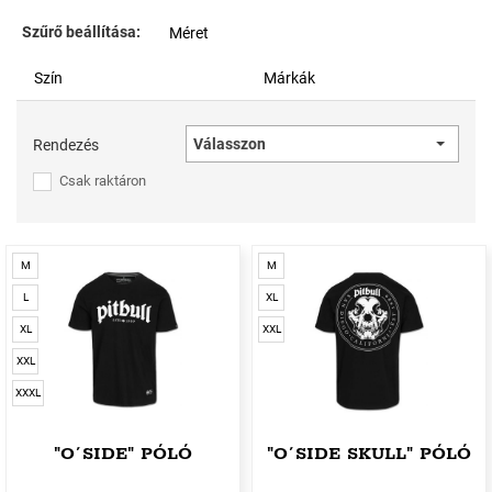
Szűrő beállítása:
Méret
Szín
Márkák
Válasszon
Rendezés
Csak raktáron
M
M
L
XL
XL
XXL
XXL
XXXL
"O´SIDE" PÓLÓ
"O´SIDE SKULL" PÓLÓ