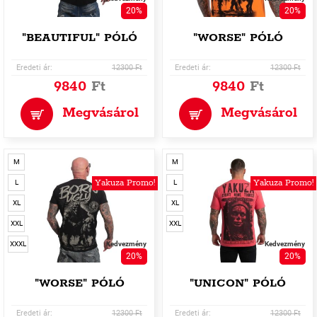
20%
20%
"BEAUTIFUL" PÓLÓ
"WORSE" PÓLÓ
Eredeti ár:
12300 Ft
Eredeti ár:
12300 Ft
9840
Ft
9840
Ft
Megvásárol
Megvásárol
M
M
Yakuza Promo!
Yakuza Promo!
L
L
XL
XL
XXL
XXL
XXXL
Kedvezmény
Kedvezmény
20%
20%
"WORSE" PÓLÓ
"UNICON" PÓLÓ
Eredeti ár:
12300 Ft
Eredeti ár:
12300 Ft