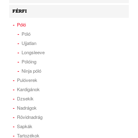
FÉRFI
Póló
Póló
Ujjatlan
Longsleeve
Pólóing
Ninja póló
Pulóverek
Kardigánok
Dzsekik
Nadrágok
Rövidnadrág
Sapkák
Tartozékok