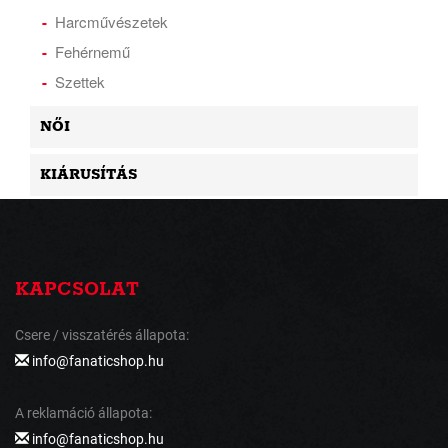
Harcművészetek
Fehérnemű
Szettek
NŐI
KIÁRUSÍTÁS
KAPCSOLAT
Csere / visszatérés állapota:
info@fanaticshop.hu
A reklamáció állapota:
info@fanaticshop.hu