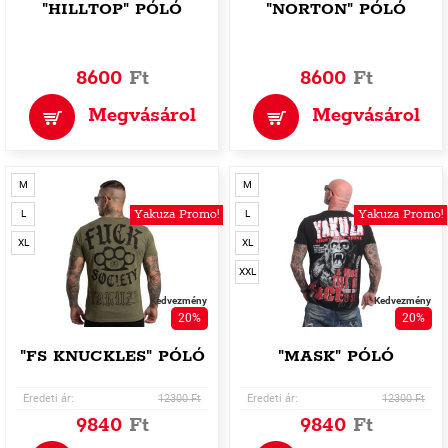
"HILLTOP" PÓLÓ
"NORTON" PÓLÓ
8600
Ft
8600
Ft
Megvásárol
Megvásárol
M
M
Yakuza Promo!
Yakuza Promo!
L
L
XL
XL
XXL
Kedvezmény
Kedvezmény
20%
20%
"FS KNUCKLES" PÓLÓ
"MASK" PÓLÓ
Eredeti ár:
12300 Ft
Eredeti ár:
12300 Ft
9840
Ft
9840
Ft