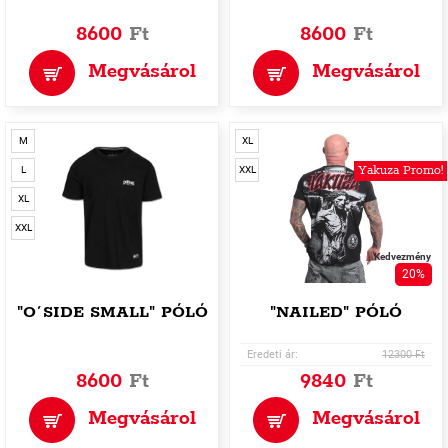
8600
Ft
8600
Ft
Megvásárol
Megvásárol
M
XL
Yakuza Promo!
L
XXL
XL
XXL
Kedvezmény
20%
"O´SIDE SMALL" PÓLÓ
"NAILED" PÓLÓ
Eredeti ár:
12300 Ft
8600
Ft
9840
Ft
Megvásárol
Megvásárol