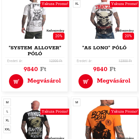
Yakuza Promo!
Yakuza Promo!
XL
Kedvezmény
Kedvezmény
20%
20%
"SYSTEM ALLOVER"
"AS LONG" PÓLÓ
PÓLÓ
Eredeti ár:
12300 Ft
Eredeti ár:
12300 Ft
9840
Ft
9840
Ft
Megvásárol
Megvásárol
M
M
Yakuza Promo!
Yakuza Promo!
L
XL
XXL
Kedvezmény
Kedvezmény