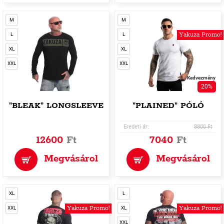
M
M
Yakuza Promo!
L
L
XL
XL
XXL
XXL
Kedvezmény
20%
"BLEAK" LONGSLEEVE
"PLAINED" PÓLÓ
Eredeti ár:
8800 Ft
12600
Ft
7040
Ft
Megvásárol
Megvásárol
XL
L
Yakuza Promo!
Yakuza Promo!
XXL
XL
XXL