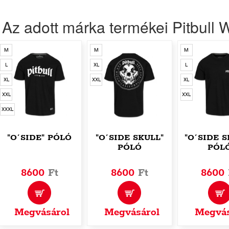
Az adott márka termékei Pitbull 
M
M
M
L
XL
L
XL
XXL
XL
XXL
XXL
XXXL
"O´SIDE" PÓLÓ
"O´SIDE SKULL"
"O´SIDE 
PÓLÓ
PÓL
8600
Ft
8600
Ft
8600
Megvásárol
Megvásárol
Megvás