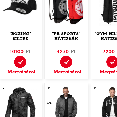
"BOXING"
"PB SPORTS"
"GYM HIL
SILTES
HÁTIZSÁK
HÁTIZ
10100
Ft
4270
Ft
7200
Megvásárol
Megvásárol
Megvás
L
M
M
L
L
XXL