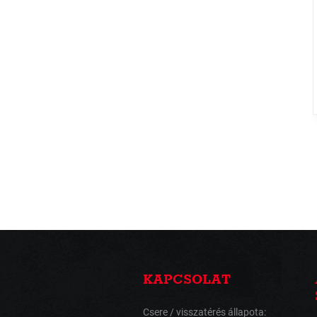
KAPCSOLAT
Csere / visszatérés állapota: