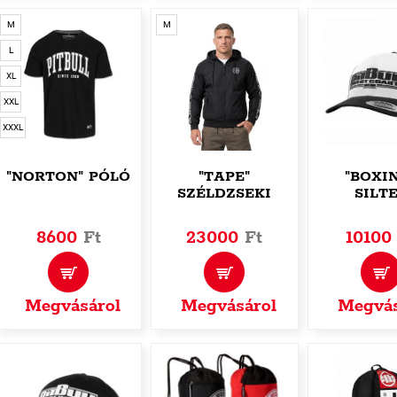
M
M
L
XL
XXL
XXXL
"NORTON" PÓLÓ
"TAPE"
"BOXI
SZÉLDZSEKI
SILT
8600
Ft
23000
Ft
1010
Megvásárol
Megvásárol
Megvás