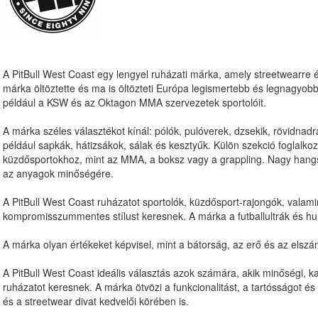
A
PitBull West Coast
egy lengyel ruházati márka, amely streetwearre és
márka öltöztette és ma is öltözteti Európa legismertebb és legnagyo
például a
KSW
és az
Oktagon MMA
szervezetek sportolóit.
A márka széles választékot kínál: pólók, pulóverek, dzsekik, rövidnadr
például sapkák, hátizsákok, sálak és kesztyűk. Külön szekció foglalkoz
küzdősportokhoz, mint az MMA, a boksz vagy a grappling. Nagy hangsú
az anyagok minőségére.
A
PitBull West Coast
ruházatot sportolók, küzdősport-rajongók, valamin
kompromisszummentes stílust keresnek. A márka a futballultrák és hu
A márka olyan értékeket képvisel, mint a bátorság, az erő és az elszá
A
PitBull West Coast
ideális választás azok számára, akik minőségi, k
ruházatot keresnek. A márka ötvözi a funkcionalitást, a tartósságot és 
és a streetwear divat kedvelői körében is.