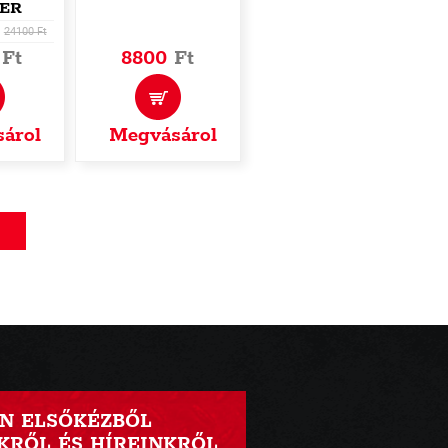
ER
24100 Ft
0
Ft
8800
Ft
árol
Megvásárol
N ELSŐKÉZBŐL
RŐL ÉS HÍREINKRŐL