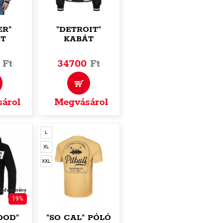
ER"
"DETROIT"
T
KABÁT
0
Ft
34700
Ft
árol
Megvásárol
L
XL
XXL
Kedvezmény
19%
OOD"
"SO CAL" PÓLÓ