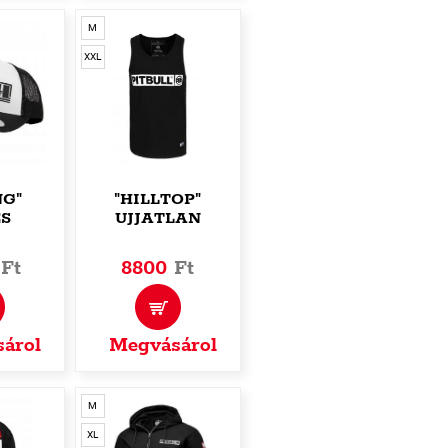
M
XXL
NG"
"HILLTOP"
ES
UJJATLAN
0
Ft
8800
Ft
árol
Megvásárol
M
XL