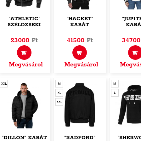
"ATHLETIC"
"HACKET"
"JUPIT
SZÉLDZSEKI
KABÁT
KABÁ
23000
Ft
41500
Ft
3470
Megvásárol
Megvásárol
Megvás
XXL
M
M
XL
L
XXL
"DILLON" KABÁT
"RADFORD"
"SHERW