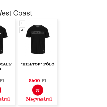
West Coast
L
XL
SMALL"
"HILLTOP" PÓLÓ
Ó
Ft
8600
Ft
árol
Megvásárol