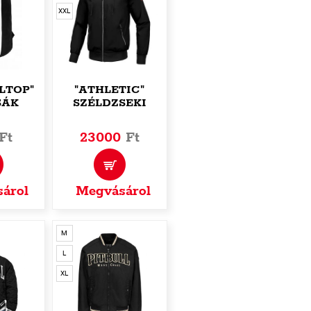
XXL
LTOP"
"ATHLETIC"
SÁK
SZÉLDZSEKI
Ft
23000
Ft
árol
Megvásárol
M
L
XL