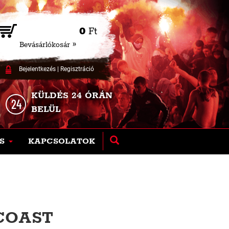
0
Ft
Bevásárlókosár »
Bejelentkezés
|
Regisztráció
KÜLDÉS 24 ÓRÁN
BELÜL
S
KAPCSOLATOK
COAST