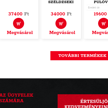
SZÉLDZSEKI
PULÓV
Eredeti ár:
37400
Ft
34000
Ft
1960
Megvásárol
Megvásárol
Megvás
TOVÁBBI TERMÉKEK
AZ ÜGYFELEK
SZÁMÁRA
ÉRTESÜLJÖ
KEDVEZMÉNYEINK