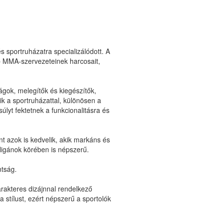
 sportruházatra specializálódott. A
bb MMA-szervezeteinek harcosait,
ágok, melegítők és kiegészítők,
ik a sportruházattal, különösen a
lyt fektetnek a funkcionalitásra és
t azok is kedvelik, akik markáns és
ligánok körében is népszerű.
ntság.
arakteres dizájnnal rendelkező
a stílust, ezért népszerű a sportolók