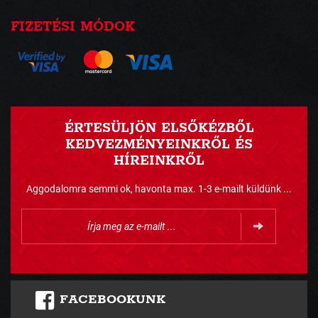
FIZETÉSI MÓDOK
ÉRTESÜLJÖN ELSŐKÉZBŐL
KEDVEZMÉNYEINKRŐL ÉS
HÍREINKRŐL
Aggodalomra semmi ok, havonta max. 1-3 e-mailt küldünk ...
FACEBOOKUNK