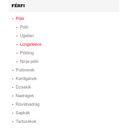
FÉRFI
Póló
Póló
Ujjatlan
Longsleeve
Pólóing
Ninja póló
Pulóverek
Kardigánok
Dzsekik
Nadrágok
Rövidnadrág
Sapkák
Tartozékok