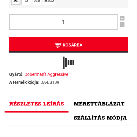
M
L
XL
XXL
+
-
KOSÁRBA
Gyártó:
Doberman's Aggressive
A termék kódja:
DA-LS189
RÉSZLETES LEÍRÁS
MÉRETTÁBLÁZAT
SZÁLLÍTÁS MÓDJA