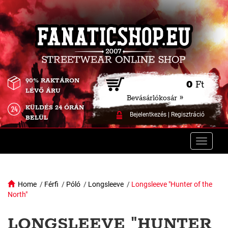
90% RAKTÁRON
0
Ft
LÉVŐ ÁRU
Bevásárlókosár »
KÜLDÉS 24 ÓRÁN
Bejelentkezés
|
Regisztráció
BELÜL
Toggle
naviga
Home
/
Férfi
/
Póló
/
Longsleeve
/
Longsleeve "Hunter of the
North"
LONGSLEEVE "HUNTER