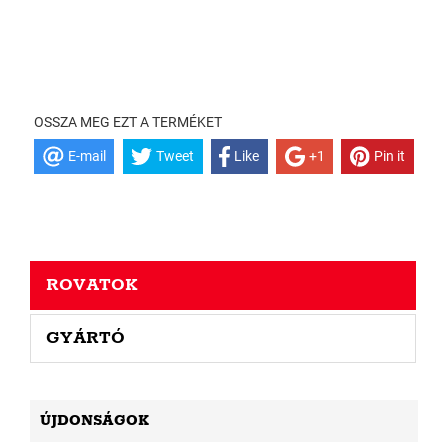
OSSZA MEG EZT A TERMÉKET
E-mail
Tweet
Like
+1
Pin it
ROVATOK
GYÁRTÓ
ÚJDONSÁGOK