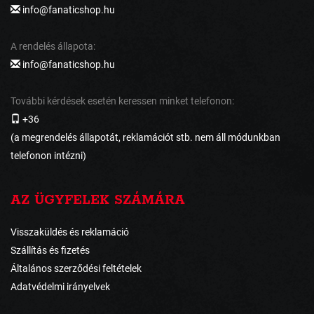
info@fanaticshop.hu
A rendelés állapota:
info@fanaticshop.hu
További kérdések esetén keressen minket telefonon:
+36
(a megrendelés állapotát, reklamációt stb. nem áll módunkban
telefonon intézni)
AZ ÜGYFELEK SZÁMÁRA
Visszaküldés és reklamáció
Szállítás és fizetés
Általános szerződési feltételek
Adatvédelmi irányelvek