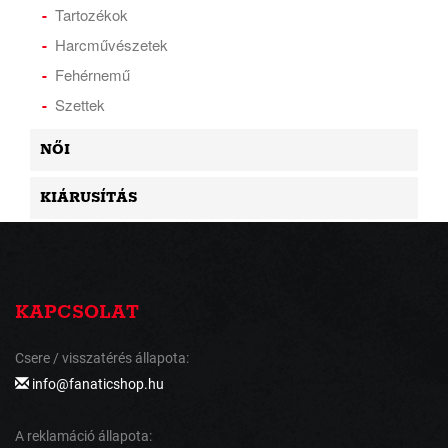
Tartozékok
Harcművészetek
Fehérnemű
Szettek
NŐI
KIÁRUSÍTÁS
KAPCSOLAT
Csere / visszatérés állapota:
info@fanaticshop.hu
A reklamáció állapota: