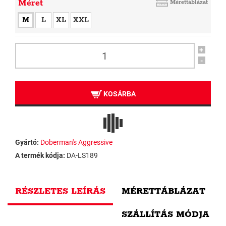
Méret
Mérettáblázat
M
L
XL
XXL
+
-
KOSÁRBA
Gyártó:
Doberman's Aggressive
A termék kódja:
DA-LS189
RÉSZLETES LEÍRÁS
MÉRETTÁBLÁZAT
SZÁLLÍTÁS MÓDJA