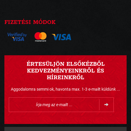
FIZETÉSI MÓDOK
ÉRTESÜLJÖN ELSŐKÉZBŐL
KEDVEZMÉNYEINKRŐL ÉS
HÍREINKRŐL
Aggodalomra semmi ok, havonta max. 1-3 e-mailt küldünk ...