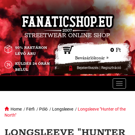
90% RAKTÁRON
0
Ft
LÉVŐ ÁRU
Bevásárlókosár »
KÜLDÉS 24 ÓRÁN
Bejelentkezés
|
Regisztráció
BELÜL
Toggle
naviga
Home
/
Férfi
/
Póló
/
Longsleeve
/
Longsleeve "Hunter of the
North"
LONGSLEEVE "HUNTER