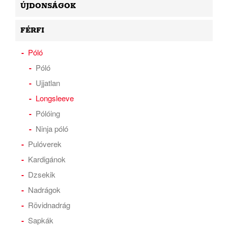
ÚJDONSÁGOK
FÉRFI
Póló
Póló
Ujjatlan
Longsleeve
Pólóing
Ninja póló
Pulóverek
Kardigánok
Dzsekik
Nadrágok
Rövidnadrág
Sapkák