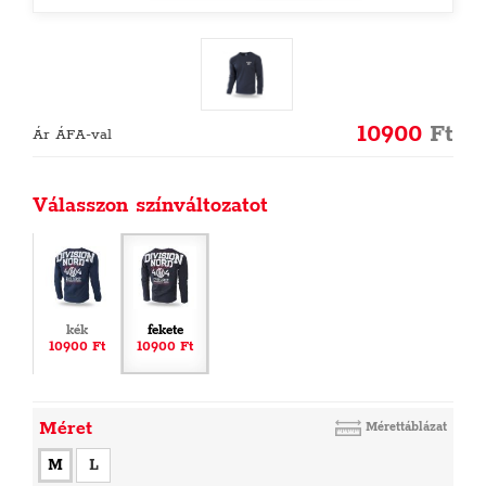
10900
Ft
Ár ÁFA-val
Válasszon színváltozatot
kék
fekete
10900 Ft
10900 Ft
Méret
Mérettáblázat
M
L