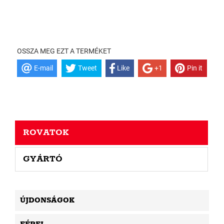
OSSZA MEG EZT A TERMÉKET
E-mail
Tweet
Like
+1
Pin it
ROVATOK
GYÁRTÓ
ÚJDONSÁGOK