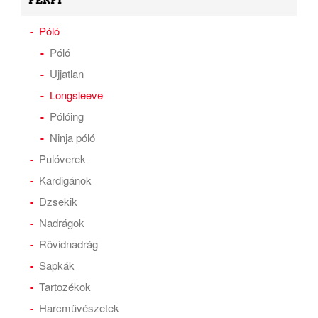
FÉRFI
Póló
Póló
Ujjatlan
Longsleeve
Pólóing
Ninja póló
Pulóverek
Kardigánok
Dzsekik
Nadrágok
Rövidnadrág
Sapkák
Tartozékok
Harcművészetek