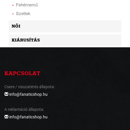
Fehérnemű
Szettek
NŐI
KIÁRUSÍTÁS
KAPCSOLAT
Csere / visszatérés állapota:
info@fanaticshop.hu
A reklamáció állapota:
info@fanaticshop.hu