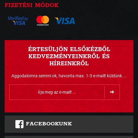
FIZETÉSI MÓDOK
ÉRTESÜLJÖN ELSŐKÉZBŐL
KEDVEZMÉNYEINKRŐL ÉS
HÍREINKRŐL
Aggodalomra semmi ok, havonta max. 1-3 e-mailt küldünk ...
FACEBOOKUNK