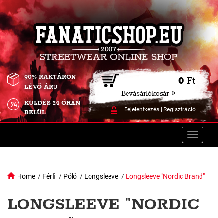
90% RAKTÁRON
0
Ft
LÉVŐ ÁRU
Bevásárlókosár »
KÜLDÉS 24 ÓRÁN
Bejelentkezés
|
Regisztráció
BELÜL
Toggle
naviga
Home
/
Férfi
/
Póló
/
Longsleeve
/
Longsleeve "Nordic Brand"
LONGSLEEVE "NORDIC