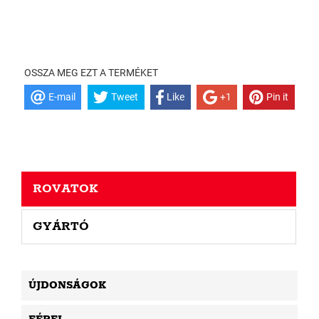
OSSZA MEG EZT A TERMÉKET
E-mail
Tweet
Like
+1
Pin it
ROVATOK
GYÁRTÓ
ÚJDONSÁGOK