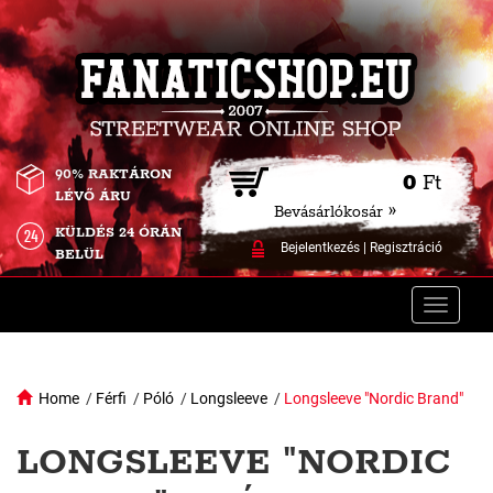
90% RAKTÁRON
0
Ft
LÉVŐ ÁRU
Bevásárlókosár »
KÜLDÉS 24 ÓRÁN
Bejelentkezés
|
Regisztráció
BELÜL
Toggle
naviga
Home
/
Férfi
/
Póló
/
Longsleeve
/
Longsleeve "Nordic Brand"
LONGSLEEVE "NORDIC