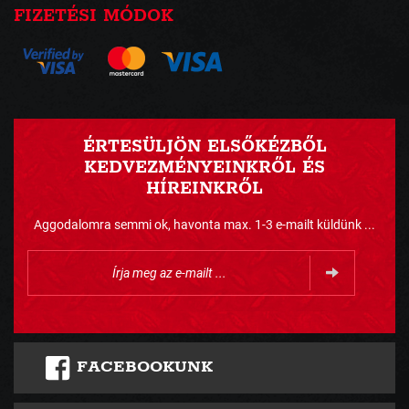
FIZETÉSI MÓDOK
ÉRTESÜLJÖN ELSŐKÉZBŐL
KEDVEZMÉNYEINKRŐL ÉS
HÍREINKRŐL
Aggodalomra semmi ok, havonta max. 1-3 e-mailt küldünk ...
FACEBOOKUNK