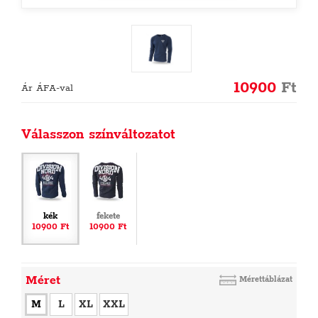
10900
Ft
Ár ÁFA-val
Válasszon színváltozatot
kék
fekete
10900 Ft
10900 Ft
Méret
Mérettáblázat
M
L
XL
XXL