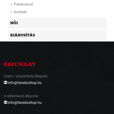
Fehérnemű
Szettek
NŐI
KIÁRUSÍTÁS
KAPCSOLAT
Csere / visszatérés állapota:
info@fanaticshop.hu
A reklamáció állapota:
info@fanaticshop.hu