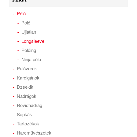
FÉRFI
Póló
Póló
Ujjatlan
Longsleeve
Pólóing
Ninja póló
Pulóverek
Kardigánok
Dzsekik
Nadrágok
Rövidnadrág
Sapkák
Tartozékok
Harcművészetek