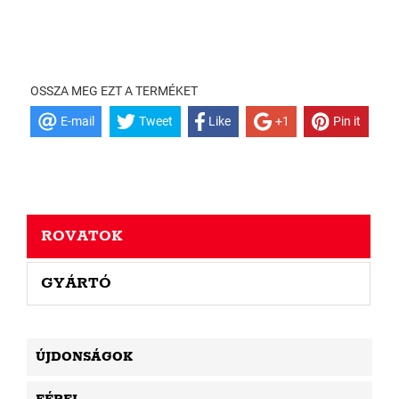
OSSZA MEG EZT A TERMÉKET
E-mail
Tweet
Like
+1
Pin it
ROVATOK
GYÁRTÓ
ÚJDONSÁGOK