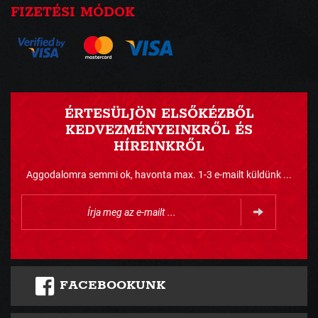
FIZETÉSI MÓDOK
ÉRTESÜLJÖN ELSŐKÉZBŐL
KEDVEZMÉNYEINKRŐL ÉS
HÍREINKRŐL
Aggodalomra semmi ok, havonta max. 1-3 e-mailt küldünk ...
FACEBOOKUNK