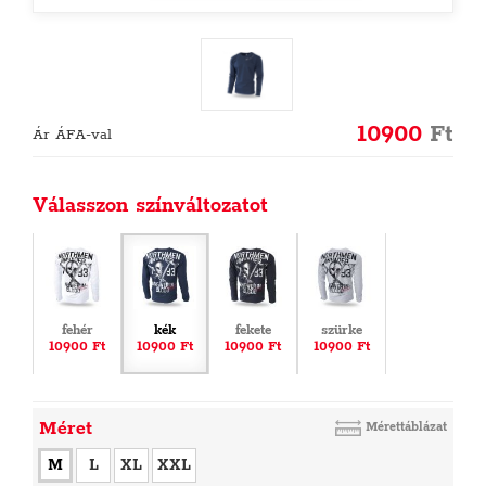
10900
Ft
Ár ÁFA-val
Válasszon színváltozatot
fehér
kék
fekete
szürke
10900 Ft
10900 Ft
10900 Ft
10900 Ft
Méret
Mérettáblázat
M
L
XL
XXL