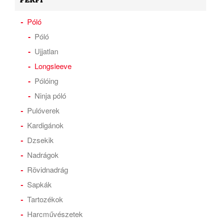
FÉRFI
Póló
Póló
Ujjatlan
Longsleeve
Pólóing
Ninja póló
Pulóverek
Kardigánok
Dzsekik
Nadrágok
Rövidnadrág
Sapkák
Tartozékok
Harcművészetek