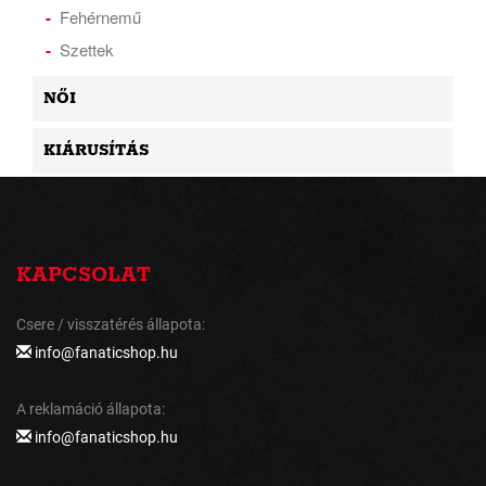
Fehérnemű
Szettek
NŐI
KIÁRUSÍTÁS
KAPCSOLAT
Csere / visszatérés állapota:
info@fanaticshop.hu
A reklamáció állapota:
info@fanaticshop.hu