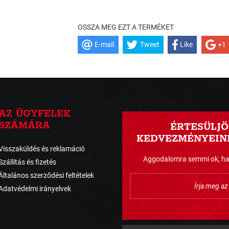
OSSZA MEG EZT A TERMÉKET
E-mail
Tweet
Like
+1
AZ ÜGYFELEK
SZÁMÁRA
ÉRTESÜLJÖ
KEDVEZMÉNYEINK
Visszaküldés és reklamáció
Aggodalomra semmi ok, havo
Szállítás és fizetés
Általános szerződési feltételek
Adatvédelmi irányelvek