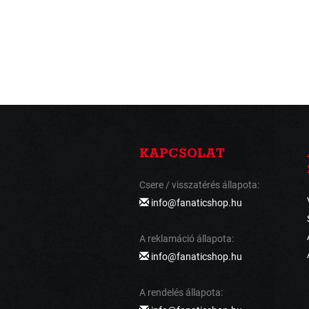
KAPCSOLAT
Csere / visszatérés állapota:
info@fanaticshop.hu
A reklamáció állapota:
info@fanaticshop.hu
A rendelés állapota: