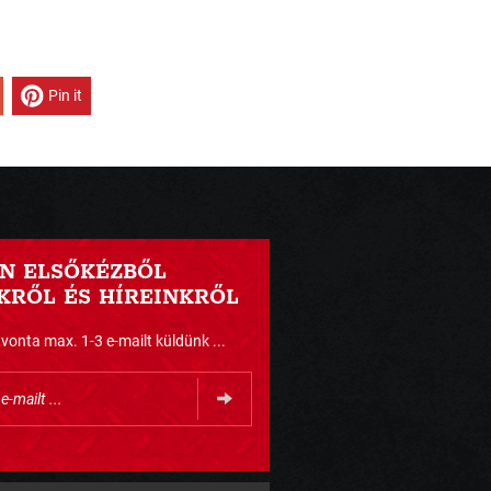
Pin it
N ELSŐKÉZBŐL
RŐL ÉS HÍREINKRŐL
nta max. 1-3 e-mailt küldünk ...