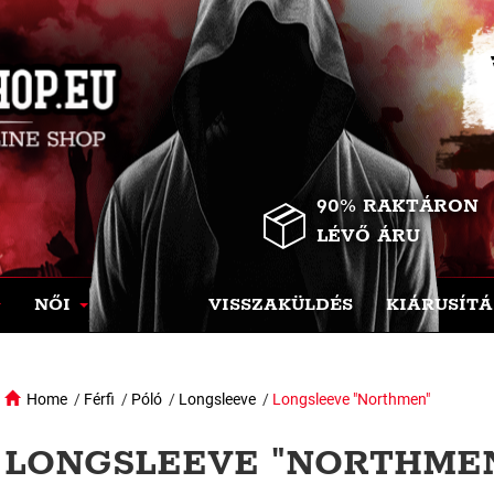
90% RAKTÁRON
LÉVŐ ÁRU
NŐI
VISSZAKÜLDÉS
KIÁRUSÍTÁ
Home
/
Férfi
/
Póló
/
Longsleeve
/
Longsleeve "Northmen"
LONGSLEEVE "NORTHMEN