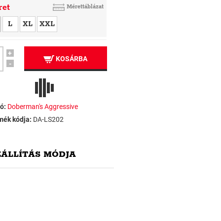
ret
Mérettáblázat
L
XL
XXL
+
KOSÁRBA
-
ó:
Doberman's Aggressive
mék kódja:
DA-LS202
ZÁLLÍTÁS MÓDJA