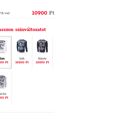
10900
Ft
FA-val
asszon színváltozatot
ehér
kék
fekete
00 Ft
10900 Ft
10900 Ft
ürke
00 Ft