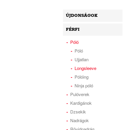
ÚJDONSÁGOK
FÉRFI
Póló
Póló
Ujjatlan
Longsleeve
Pólóing
Ninja póló
Pulóverek
Kardigánok
Dzsekik
Nadrágok
Rövidnadrág