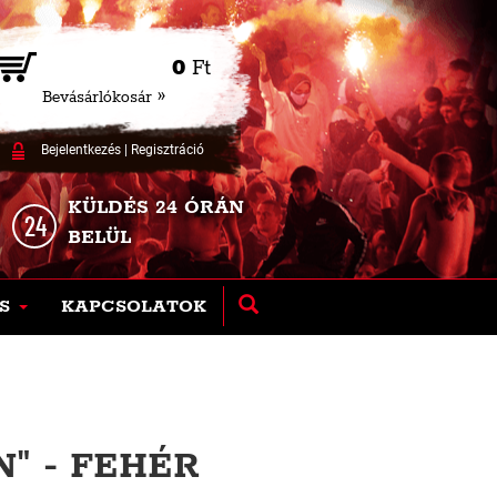
0
Ft
Bevásárlókosár »
Bejelentkezés
|
Regisztráció
KÜLDÉS 24 ÓRÁN
BELÜL
S
KAPCSOLATOK
" - FEHÉR