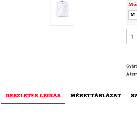
Mé
M
Gyárt
A ter
RÉSZLETES LEÍRÁS
MÉRETTÁBLÁZAT
S