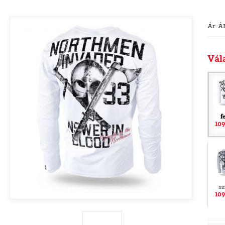
Ár Á
Vál
f
109
sz
109