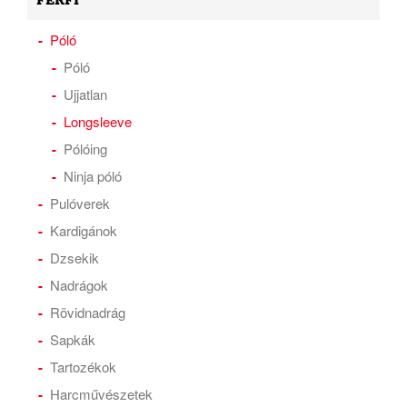
FÉRFI
Póló
Póló
Ujjatlan
Longsleeve
Pólóing
Ninja póló
Pulóverek
Kardigánok
Dzsekik
Nadrágok
Rövidnadrág
Sapkák
Tartozékok
Harcművészetek