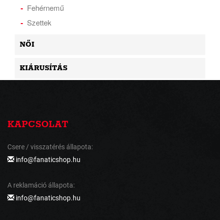
Fehérnemű
Szettek
NŐI
KIÁRUSÍTÁS
KAPCSOLAT
Csere / visszatérés állapota:
info@fanaticshop.hu
A reklamáció állapota:
info@fanaticshop.hu