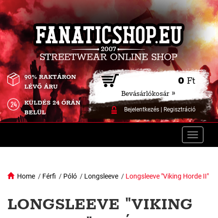
90% RAKTÁRON
0
Ft
LÉVŐ ÁRU
Bevásárlókosár »
KÜLDÉS 24 ÓRÁN
Bejelentkezés
|
Regisztráció
BELÜL
Toggle
naviga
Home
/
Férfi
/
Póló
/
Longsleeve
/
Longsleeve "Viking Horde II"
LONGSLEEVE "VIKING