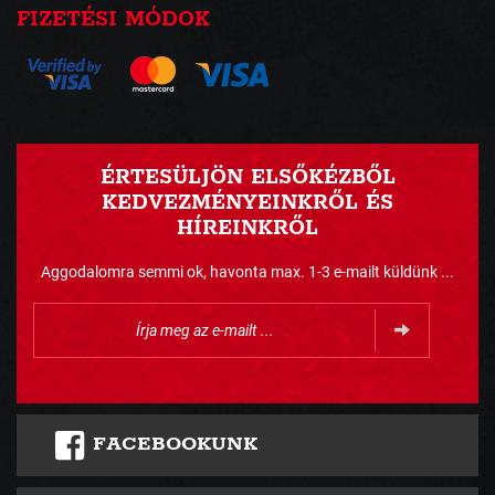
FIZETÉSI MÓDOK
ÉRTESÜLJÖN ELSŐKÉZBŐL
KEDVEZMÉNYEINKRŐL ÉS
HÍREINKRŐL
Aggodalomra semmi ok, havonta max. 1-3 e-mailt küldünk ...
FACEBOOKUNK