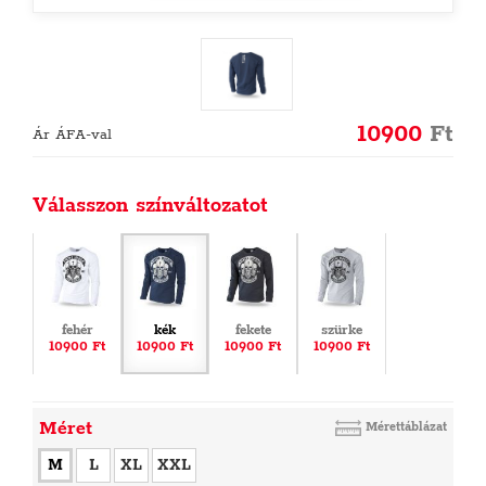
10900
Ft
Ár ÁFA-val
Válasszon színváltozatot
fehér
kék
fekete
szürke
10900 Ft
10900 Ft
10900 Ft
10900 Ft
Méret
Mérettáblázat
M
L
XL
XXL