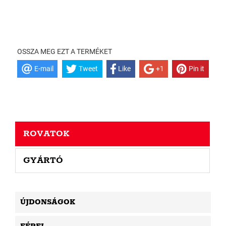
OSSZA MEG EZT A TERMÉKET
E-mail
Tweet
Like
+1
Pin it
ROVATOK
GYÁRTÓ
ÚJDONSÁGOK