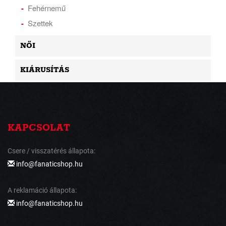
Fehérnemű
Szettek
NŐI
KIÁRUSÍTÁS
KAPCSOLAT
Csere / visszatérés állapota:
info@fanaticshop.hu
A reklamáció állapota:
info@fanaticshop.hu