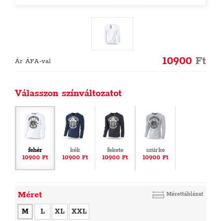
10900
Ft
Ár ÁFA-val
Válasszon színváltozatot
fehér
kék
fekete
szürke
10900 Ft
10900 Ft
10900 Ft
10900 Ft
Méret
Mérettáblázat
M
L
XL
XXL