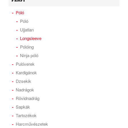
FÉRFI
Póló
Póló
Ujjatlan
Longsleeve
Pólóing
Ninja póló
Pulóverek
Kardigánok
Dzsekik
Nadrágok
Rövidnadrág
Sapkák
Tartozékok
Harcművészetek