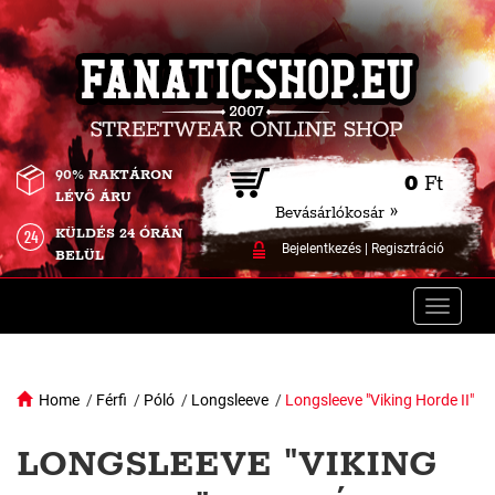
90% RAKTÁRON
0
Ft
LÉVŐ ÁRU
Bevásárlókosár »
KÜLDÉS 24 ÓRÁN
Bejelentkezés
|
Regisztráció
BELÜL
Toggle
naviga
Home
/
Férfi
/
Póló
/
Longsleeve
/
Longsleeve "Viking Horde II"
LONGSLEEVE "VIKING