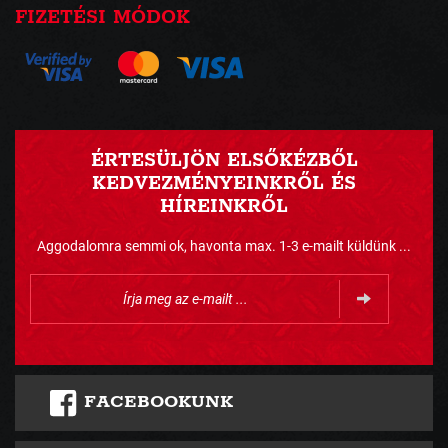
FIZETÉSI MÓDOK
ÉRTESÜLJÖN ELSŐKÉZBŐL
KEDVEZMÉNYEINKRŐL ÉS
HÍREINKRŐL
Aggodalomra semmi ok, havonta max. 1-3 e-mailt küldünk ...
FACEBOOKUNK