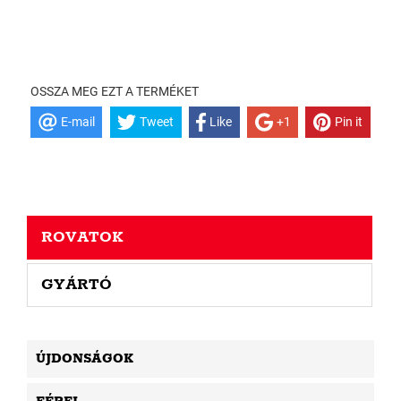
OSSZA MEG EZT A TERMÉKET
E-mail
Tweet
Like
+1
Pin it
ROVATOK
GYÁRTÓ
ÚJDONSÁGOK