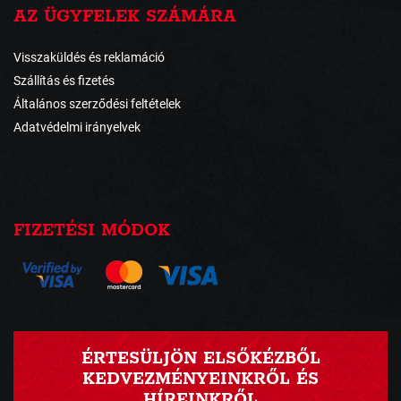
AZ ÜGYFELEK SZÁMÁRA
Visszaküldés és reklamáció
Szállítás és fizetés
Általános szerződési feltételek
Adatvédelmi irányelvek
FIZETÉSI MÓDOK
ÉRTESÜLJÖN ELSŐKÉZBŐL
KEDVEZMÉNYEINKRŐL ÉS
HÍREINKRŐL