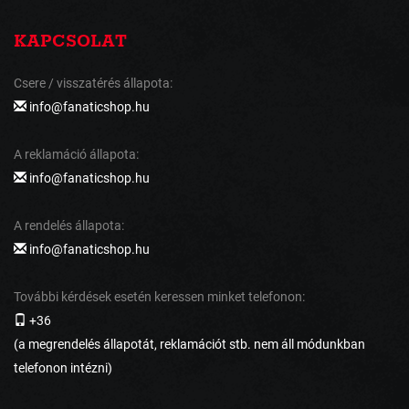
KAPCSOLAT
Csere / visszatérés állapota:
info@fanaticshop.hu
A reklamáció állapota:
info@fanaticshop.hu
A rendelés állapota:
info@fanaticshop.hu
További kérdések esetén keressen minket telefonon:
+36
(a megrendelés állapotát, reklamációt stb. nem áll módunkban
telefonon intézni)