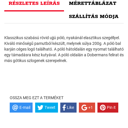
RÉSZLETES LEÍRÁS
MÉRETTÁBLÁZAT
SZÁLLÍTÁS MÓDJA
Klasszikus szabású rövid ujjú póló, nyakánál elasztikus szegéllyel.
Kiváló minőségű pamutból készült, melynek súlya 200g. A póló bal
karján céges logó található. A póló hátoldalán egy nyomat található
egy támadásra kész kutyával. A póló oldalán a Dobermans felirat és
más gótikus szlogenek szerepelnek.
OSSZA MEG EZT A TERMÉKET
E-mail
Tweet
Like
+1
Pin it