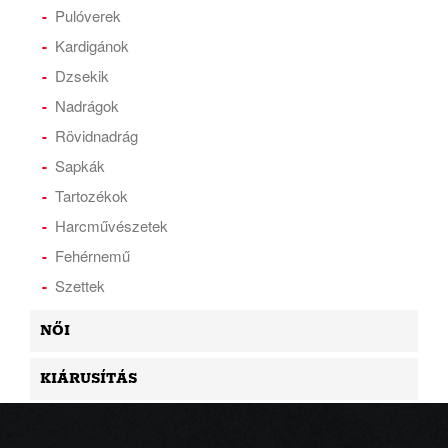
Pulóverek
Kardigánok
Dzsekik
Nadrágok
Rövidnadrág
Sapkák
Tartozékok
Harcművészetek
Fehérnemű
Szettek
NŐI
KIÁRUSÍTÁS