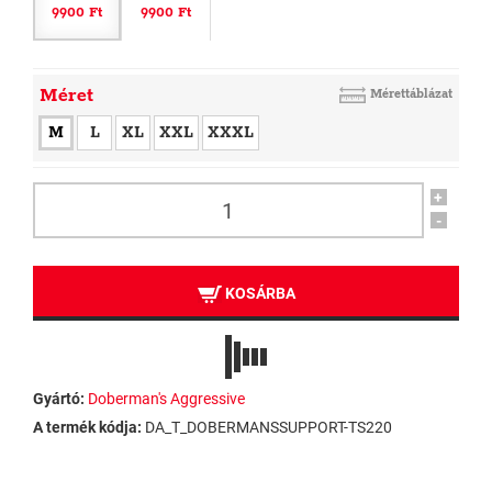
9900 Ft
9900 Ft
Méret
Mérettáblázat
M
L
XL
XXL
XXXL
+
-
KOSÁRBA
Gyártó:
Doberman's Aggressive
A termék kódja:
DA_T_DOBERMANSSUPPORT-TS220