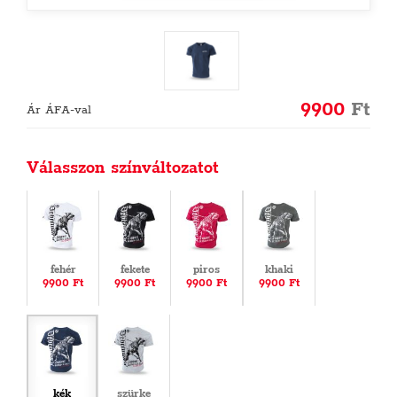
9900
Ft
Ár ÁFA-val
Válasszon színváltozatot
fehér
fekete
piros
khaki
9900 Ft
9900 Ft
9900 Ft
9900 Ft
kék
szürke