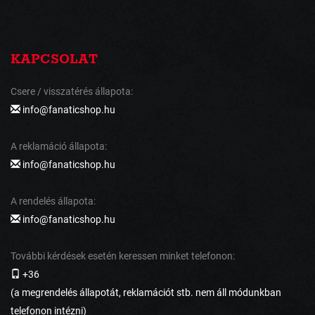
KAPCSOLAT
Csere / visszatérés állapota:
info@fanaticshop.hu
A reklamáció állapota:
info@fanaticshop.hu
A rendelés állapota:
info@fanaticshop.hu
További kérdések esetén keressen minket telefonon:
+36
(a megrendelés állapotát, reklamációt stb. nem áll módunkban
telefonon intézni)