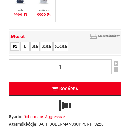
kék
szürke
9900 Ft
9900 Ft
Méret
Mérettáblázat
M
L
XL
XXL
XXXL
+
-
KOSÁRBA
Gyártó:
Doberman's Aggressive
A termék kódja:
DA_T_DOBERMANSSUPPORT-TS220