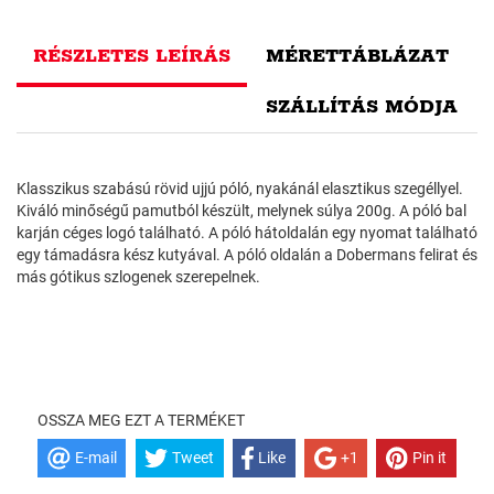
RÉSZLETES LEÍRÁS
MÉRETTÁBLÁZAT
SZÁLLÍTÁS MÓDJA
Klasszikus szabású rövid ujjú póló, nyakánál elasztikus szegéllyel.
Kiváló minőségű pamutból készült, melynek súlya 200g. A póló bal
karján céges logó található. A póló hátoldalán egy nyomat található
egy támadásra kész kutyával. A póló oldalán a Dobermans felirat és
más gótikus szlogenek szerepelnek.
OSSZA MEG EZT A TERMÉKET
E-mail
Tweet
Like
+1
Pin it