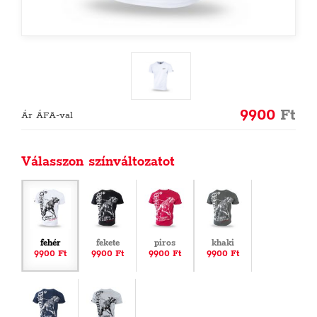
9900
Ft
Ár ÁFA-val
Válasszon színváltozatot
fehér
fekete
piros
khaki
9900 Ft
9900 Ft
9900 Ft
9900 Ft