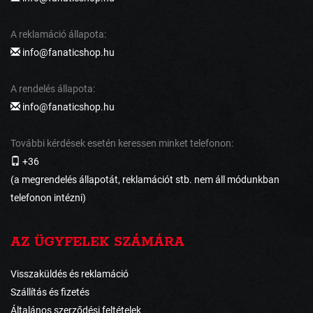
A reklamáció állapota:
info@fanaticshop.hu
A rendelés állapota:
info@fanaticshop.hu
További kérdések esetén keressen minket telefonon:
+36
(a megrendelés állapotát, reklamációt stb. nem áll módunkban
telefonon intézni)
AZ ÜGYFELEK SZÁMÁRA
Visszaküldés és reklamáció
Szállítás és fizetés
Általános szerződési feltételek