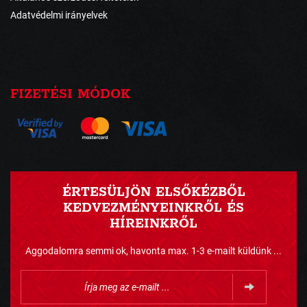
Adatvédelmi irányelvek
FIZETÉSI MÓDOK
ÉRTESÜLJÖN ELSŐKÉZBŐL
KEDVEZMÉNYEINKRŐL ÉS
HÍREINKRŐL
Aggodalomra semmi ok, havonta max. 1-3 e-mailt küldünk ...