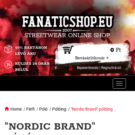
90% RAKTÁRON
0
Ft
LÉVŐ ÁRU
Bevásárlókosár »
KÜLDÉS 24 ÓRÁN
Bejelentkezés
|
Regisztráció
BELÜL
Toggle
naviga
Home
/
Férfi
/
Póló
/
Pólóing
/
"Nordic Brand" pólóing
"NORDIC BRAND"