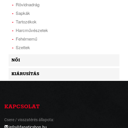
Rövidnadrág
Sapkák
Tartozékok
Harcművészetek
Fehérnemű
Szettek
NŐI
KIÁRUSÍTÁS
KAPCSOLAT
Csere / visszatérés állapota:
info@fanaticshop.hu