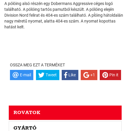
A pólóing alsó részén egy Dobermans Aggressive céges logó
található. A pólóing tartós pamutból készült. A pólóing elején
Division Nord felirat és 404-es szám található. A pĺóing hátoldalán
nagy méretű nyomat, alatta 404-es szám. A nyomat kopottas
hatást kelt.
OSSZA MEG EZT A TERMÉKET
E-mail
Tweet
Like
+1
Pin it
ROVATOK
GYÁRTÓ