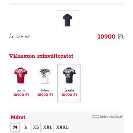
10900
Ft
Ár ÁFA-val
Válasszon színváltozatot
piros
fehér
fekete
10900 Ft
10900 Ft
10900 Ft
Méret
Mérettáblázat
M
L
XL
XXL
XXXL