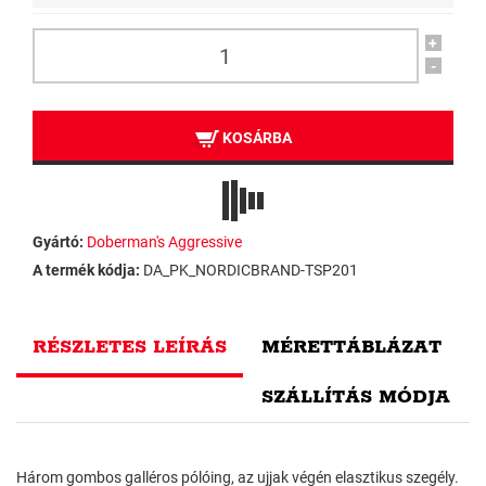
+
-
KOSÁRBA
Gyártó:
Doberman's Aggressive
A termék kódja:
DA_PK_NORDICBRAND-TSP201
RÉSZLETES LEÍRÁS
MÉRETTÁBLÁZAT
SZÁLLÍTÁS MÓDJA
Három gombos galléros pólóing, az ujjak végén elasztikus szegély.