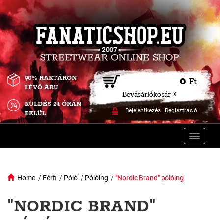
90% RAKTÁRON
0
Ft
LÉVŐ ÁRU
Bevásárlókosár »
KÜLDÉS 24 ÓRÁN
Bejelentkezés
|
Regisztráció
BELÜL
Toggle
naviga
Home
/
Férfi
/
Póló
/
Pólóing
/
"Nordic Brand" pólóing
"NORDIC BRAND"