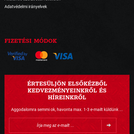
Adatvédelmi irányelvek
FIZETÉSI MÓDOK
ÉRTESÜLJÖN ELSŐKÉZBŐL
KEDVEZMÉNYEINKRŐL ÉS
HÍREINKRŐL
Aggodalomra semmi ok, havonta max. 1-3 e-mailt küldünk ...