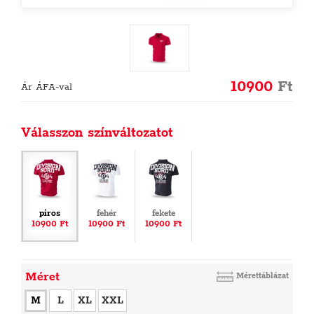
10900
Ft
Ár ÁFA-val
Válasszon színváltozatot
piros
fehér
fekete
10900 Ft
10900 Ft
10900 Ft
Méret
Mérettáblázat
M
L
XL
XXL