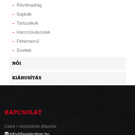
Rövidnadrág
Sapkák
Tartozékok
Harcművészetek
Fehérnemű
Szettek
NŐI
KIÁRUSÍTÁS
KAPCSOLAT
Csere / visszatérés állapota:
info@fanaticshop.hu