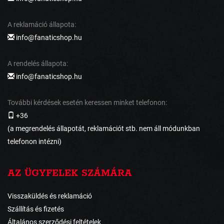
A reklamáció állapota:
info@fanaticshop.hu
A rendelés állapota:
info@fanaticshop.hu
További kérdések esetén keressen minket telefonon:
+36
(a megrendelés állapotát, reklamációt stb. nem áll módunkban
telefonon intézni)
AZ ÜGYFELEK SZÁMÁRA
Visszaküldés és reklamáció
Szállítás és fizetés
Általános szerződési feltételek