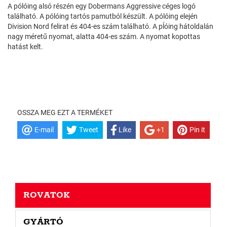
A pólóing alsó részén egy Dobermans Aggressive céges logó
található. A pólóing tartós pamutból készült. A pólóing elején
Division Nord felirat és 404-es szám található. A pĺóing hátoldalán
nagy méretű nyomat, alatta 404-es szám. A nyomat kopottas
hatást kelt.
OSSZA MEG EZT A TERMÉKET
E-mail
Tweet
Like
+1
Pin it
ROVATOK
GYÁRTÓ