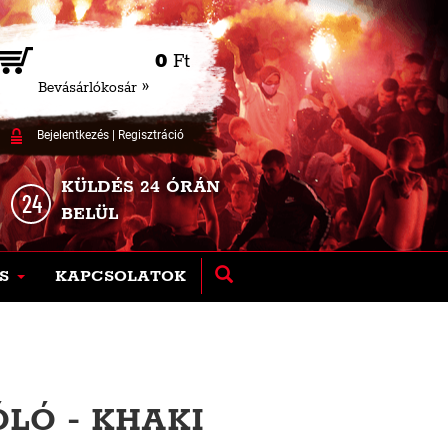
0
Ft
Bevásárlókosár »
Bejelentkezés
|
Regisztráció
KÜLDÉS 24 ÓRÁN
BELÜL
S
KAPCSOLATOK
ÓLÓ - KHAKI