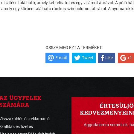
díszítése található, amely két feliratot és egy villámot ábrázol. A póló 
amely egy körben található rúnikus szimbólumot ábrázol. A nyomatok k
OSSZA MEG EZT A TERMÉKET
E-mail
Tweet
Like
+1
AZ ÜGYFELEK
SZÁMÁRA
ÉRTESÜLJÖ
KEDVEZMÉNYEINK
Visszaküldés és reklamáció
Aggodalomra semmi ok, havo
Szállítás és fizetés