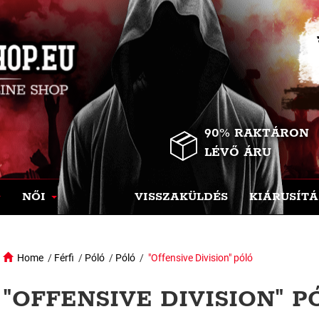
90% RAKTÁRON
LÉVŐ ÁRU
NŐI
VISSZAKÜLDÉS
KIÁRUSÍTÁ
Home
/
Férfi
/
Póló
/
Póló
/
"Offensive Division" póló
"OFFENSIVE DIVISION" P