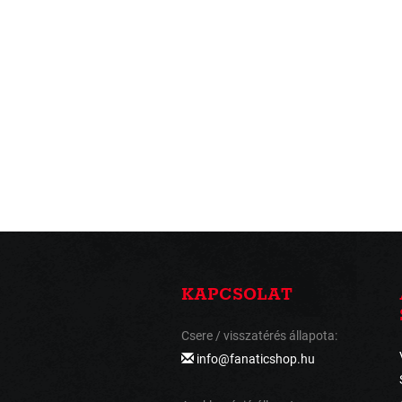
KAPCSOLAT
Csere / visszatérés állapota:
info@fanaticshop.hu