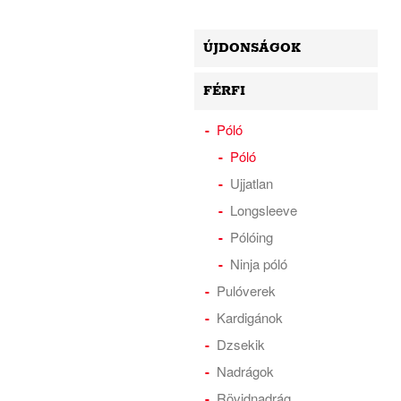
ÚJDONSÁGOK
FÉRFI
Póló
Póló
Ujjatlan
Longsleeve
Pólóing
Ninja póló
Pulóverek
Kardigánok
Dzsekik
Nadrágok
Rövidnadrág