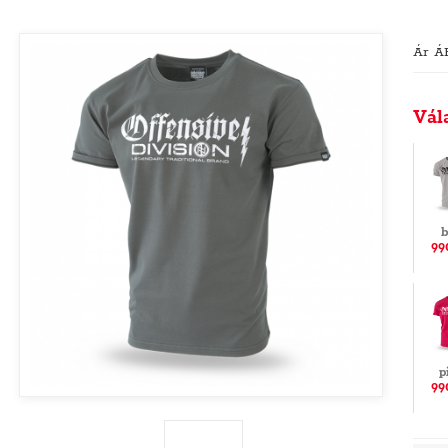
Ár Á
Vál
b
99
p
99