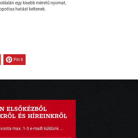
hátoldalán egy kisebb méretű nyomat,
opottas hatást keltenek.
Pin it
N ELSŐKÉZBŐL
RŐL ÉS HÍREINKRŐL
nta max. 1-3 e-mailt küldünk ...