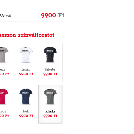
9900
Ft
FA-val
asszon színváltozatot
ézs
fehér
fekete
00 Ft
9900 Ft
9900 Ft
iros
kék
khaki
00 Ft
9900 Ft
9900 Ft