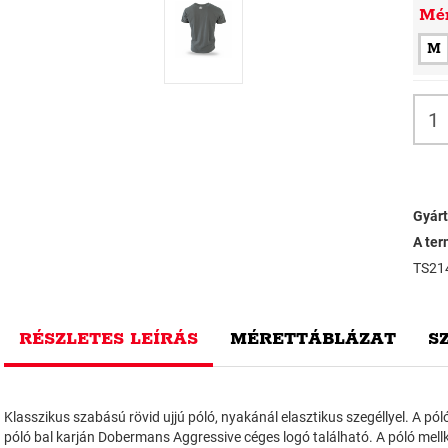
Mé
M
Gyárt
A ter
TS21
RÉSZLETES LEÍRÁS
MÉRETTÁBLÁZAT
S
Klasszikus szabású rövid ujjú póló, nyakánál elasztikus szegéllyel. A pó
póló bal karján Dobermans Aggressive céges logó található. A póló mell