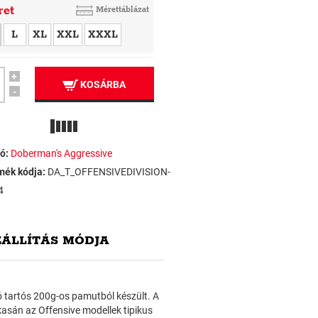
ret
Mérettáblázat
L
XL
XXL
XXXL
+
KOSÁRBA
-
ó:
Doberman's Aggressive
mék kódja:
DA_T_OFFENSIVEDIVISION-
4
ZÁLLÍTÁS MÓDJA
ló tartós 200g-os pamutból készült. A
kasán az Offensive modellek tipikus