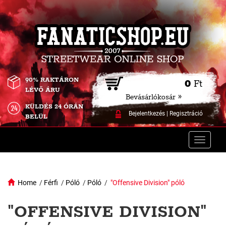
90% RAKTÁRON
0
Ft
LÉVŐ ÁRU
Bevásárlókosár »
KÜLDÉS 24 ÓRÁN
Bejelentkezés
|
Regisztráció
BELÜL
Toggle
naviga
Home
/
Férfi
/
Póló
/
Póló
/
"Offensive Division" póló
"OFFENSIVE DIVISION"