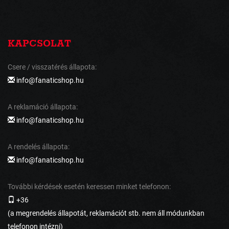
KAPCSOLAT
Csere / visszatérés állapota:
info@fanaticshop.hu
A reklamáció állapota:
info@fanaticshop.hu
A rendelés állapota:
info@fanaticshop.hu
További kérdések esetén keressen minket telefonon:
+36
(a megrendelés állapotát, reklamációt stb. nem áll módunkban
telefonon intézni)