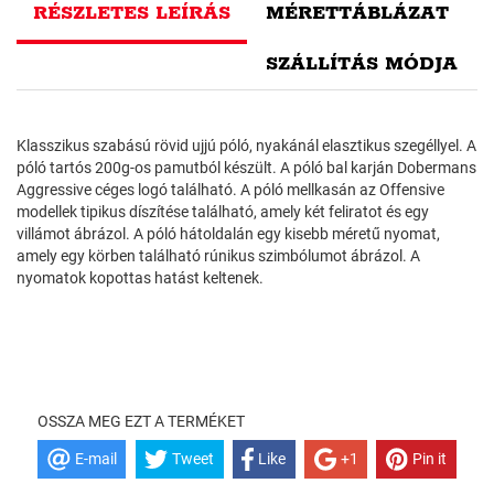
RÉSZLETES LEÍRÁS
MÉRETTÁBLÁZAT
SZÁLLÍTÁS MÓDJA
Klasszikus szabású rövid ujjú póló, nyakánál elasztikus szegéllyel. A
póló tartós 200g-os pamutból készült. A póló bal karján Dobermans
Aggressive céges logó található. A póló mellkasán az Offensive
modellek tipikus díszítése található, amely két feliratot és egy
villámot ábrázol. A póló hátoldalán egy kisebb méretű nyomat,
amely egy körben található rúnikus szimbólumot ábrázol. A
nyomatok kopottas hatást keltenek.
OSSZA MEG EZT A TERMÉKET
E-mail
Tweet
Like
+1
Pin it