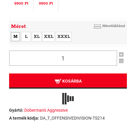
9900 Ft
9900 Ft
Méret
Mérettáblázat
M
L
XL
XXL
XXXL
+
-
KOSÁRBA
Gyártó:
Doberman's Aggressive
A termék kódja:
DA_T_OFFENSIVEDIVISION-TS214