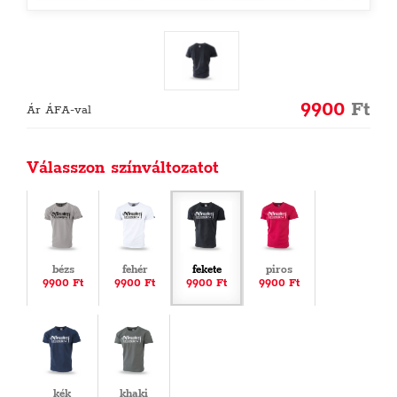
9900
Ft
Ár ÁFA-val
Válasszon színváltozatot
bézs
fehér
fekete
piros
9900 Ft
9900 Ft
9900 Ft
9900 Ft
kék
khaki