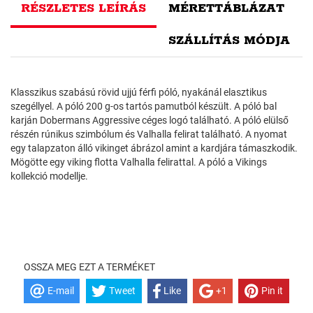
RÉSZLETES LEÍRÁS
MÉRETTÁBLÁZAT
SZÁLLÍTÁS MÓDJA
Klasszikus szabású rövid ujjú férfi póló, nyakánál elasztikus
szegéllyel. A póló 200 g-os tartós pamutból készült. A póló bal
karján Dobermans Aggressive céges logó található. A póló elülső
részén rúnikus szimbólum és Valhalla felirat található. A nyomat
egy talapzaton álló vikinget ábrázol amint a kardjára támaszkodik.
Mögötte egy viking flotta Valhalla felirattal. A póló a Vikings
kollekció modellje.
OSSZA MEG EZT A TERMÉKET
E-mail
Tweet
Like
+1
Pin it