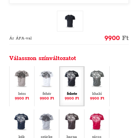
9900
Ft
Ár ÁFA-val
Válasszon színváltozatot
bézs
fehér
fekete
khaki
9900 Ft
9900 Ft
9900 Ft
9900 Ft
kék
szürke
barna
piros