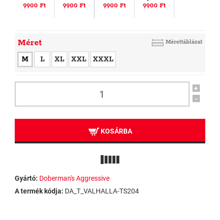
9900 Ft
9900 Ft
9900 Ft
9900 Ft
Méret
Mérettáblázat
M
L
XL
XXL
XXXL
+
-
KOSÁRBA
Gyártó:
Doberman's Aggressive
A termék kódja:
DA_T_VALHALLA-TS204