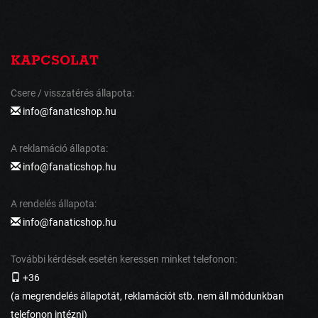
KAPCSOLAT
Csere / visszatérés állapota:
info@fanaticshop.hu
A reklamáció állapota:
info@fanaticshop.hu
A rendelés állapota:
info@fanaticshop.hu
További kérdések esetén keressen minket telefonon:
+36
(a megrendelés állapotát, reklamációt stb. nem áll módunkban
telefonon intézni)