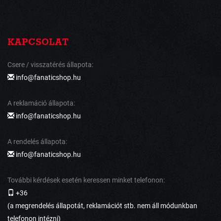
KAPCSOLAT
Csere / visszatérés állapota:
info@fanaticshop.hu
A reklamáció állapota:
info@fanaticshop.hu
A rendelés állapota:
info@fanaticshop.hu
További kérdések esetén keressen minket telefonon:
+36
(a megrendelés állapotát, reklamációt stb. nem áll módunkban
telefonon intézni)