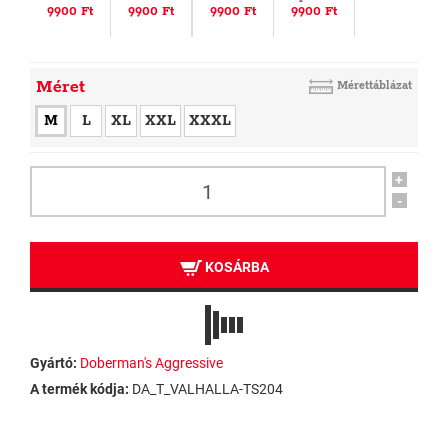
9900 Ft
9900 Ft
9900 Ft
9900 Ft
Méret
Mérettáblázat
M
L
XL
XXL
XXXL
+
-
KOSÁRBA
Gyártó:
Doberman's Aggressive
A termék kódja:
DA_T_VALHALLA-TS204