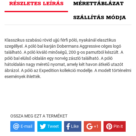
RÉSZLETES LEÍRÁS
MÉRETTÁBLÁZAT
SZÁLLÍTÁS MÓDJA
Klasszikus szabású rövid ujjú férfi póló, nyakánál elasztikus
szegéllyel. A póló bal karján Dobermans Aggressive céges logó
található. A póló kiváló minőségű, 200 g-os pamutból készült. A
póló bal elülső oldalán egy norvég zászló található. A póló
hátoldalán nagy méretű nyomat, amely két havon átkelő utazót
ábrázol. A póló az Expedition kollekció modellje. A modelt történelmi
események ihlették.
OSSZA MEG EZT A TERMÉKET
E-mail
Tweet
Like
+1
Pin it