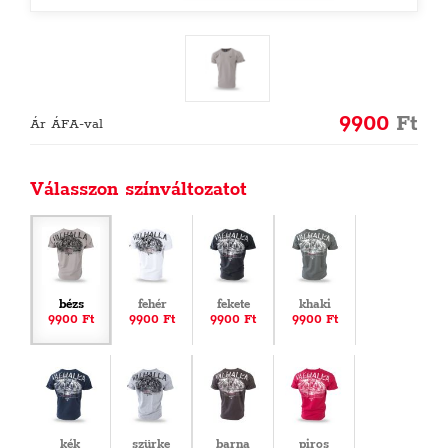
9900
Ft
Ár ÁFA-val
Válasszon színváltozatot
bézs
fehér
fekete
khaki
9900 Ft
9900 Ft
9900 Ft
9900 Ft
kék
szürke
barna
piros