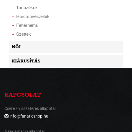
Tartozékok
Harcművészetek
Fehérnemű
Szettek
NŐI
KIÁRUSÍTÁS
KAPCSOLAT
Csere / visszatérés állapota:
info@fanaticshop.hu
A reklamáció állapota: