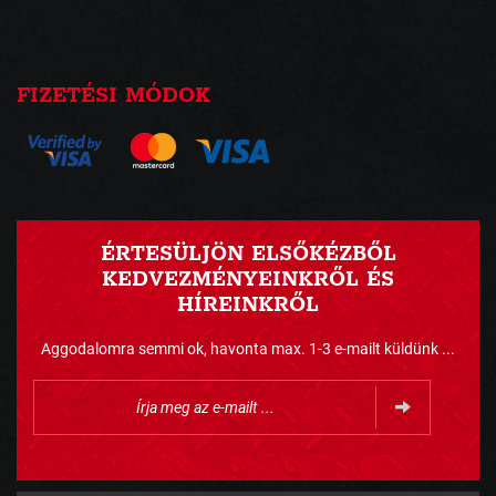
FIZETÉSI MÓDOK
ÉRTESÜLJÖN ELSŐKÉZBŐL
KEDVEZMÉNYEINKRŐL ÉS
HÍREINKRŐL
Aggodalomra semmi ok, havonta max. 1-3 e-mailt küldünk ...