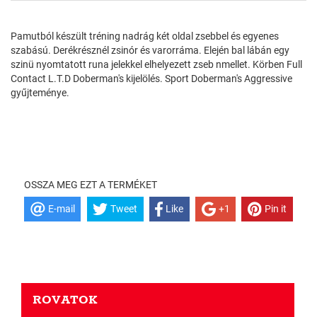
Pamutból készült tréning nadrág két oldal zsebbel és egyenes
szabású. Derékrésznél zsinór és varorráma. Elején bal lábán egy
szinü nyomtatott runa jelekkel elhelyezett zseb nmellet. Körben Full
Contact L.T.D Doberman's kijelölés. Sport Doberman's Aggressive
gyűjteménye.
OSSZA MEG EZT A TERMÉKET
E-mail
Tweet
Like
+1
Pin it
ROVATOK