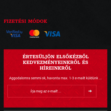
FIZETÉSI MÓDOK
ÉRTESÜLJÖN ELSŐKÉZBŐL
KEDVEZMÉNYEINKRŐL ÉS
HÍREINKRŐL
Aggodalomra semmi ok, havonta max. 1-3 e-mailt küldünk ...