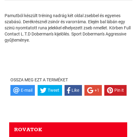
Pamutból készült tréning nadrág két oldal zsebbel és egyenes
szabású. Derékrésznél zsinór és varorráma. Elején bal lábán egy
szinü nyomtatott runa jelekkel elhelyezett zseb nmellet. Körben Full
Contact L.T.D Doberman's kijelölés. Sport Doberman's Aggressive
gyűjteménye.
OSSZA MEG EZT A TERMÉKET
E-mail
Tweet
Like
+1
Pin it
ROVATOK