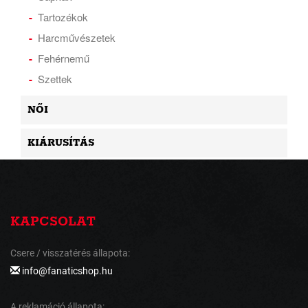
Tartozékok
Harcművészetek
Fehérnemű
Szettek
NŐI
KIÁRUSÍTÁS
KAPCSOLAT
Csere / visszatérés állapota:
info@fanaticshop.hu
A reklamáció állapota: