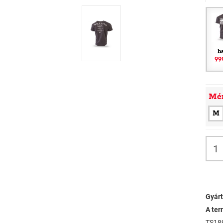
b
99
Mé
M
Gyárt
A ter
TS18