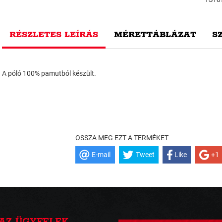
RÉSZLETES LEÍRÁS
MÉRETTÁBLÁZAT
S
A póló 100% pamutból készült.
OSSZA MEG EZT A TERMÉKET
E-mail
Tweet
Like
+1
AZ ÜGYFELEK