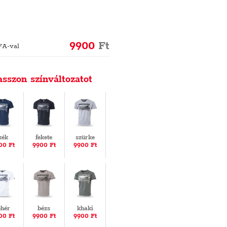
9900
Ft
FA-val
asszon színváltozatot
kék
fekete
szürke
00 Ft
9900 Ft
9900 Ft
ehér
bézs
khaki
00 Ft
9900 Ft
9900 Ft