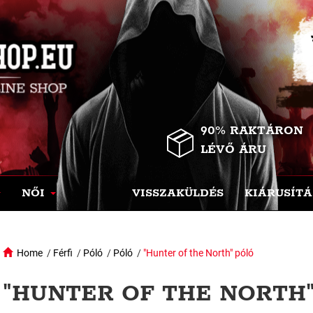
90% RAKTÁRON
LÉVŐ ÁRU
NŐI
VISSZAKÜLDÉS
KIÁRUSÍTÁ
Home
/
Férfi
/
Póló
/
Póló
/
"Hunter of the North" póló
"HUNTER OF THE NORTH"