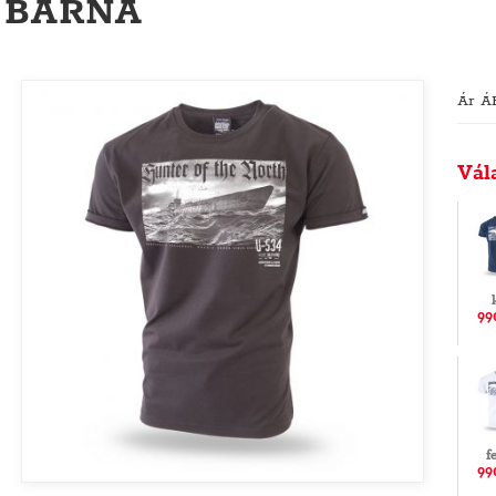
BARNA
Ár Á
Vál
99
f
99