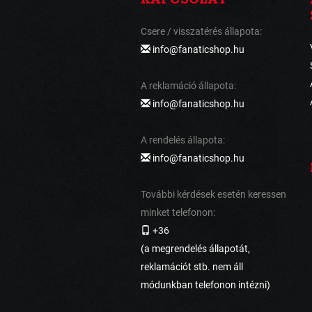
Csere / visszatérés állapota:
info@fanaticshop.hu
A reklamáció állapota:
info@fanaticshop.hu
A rendelés állapota:
info@fanaticshop.hu
További kérdések esetén keressen
minket telefonon:
+36
(a megrendelés állapotát,
reklamációt stb. nem áll
módunkban telefonon intézni)