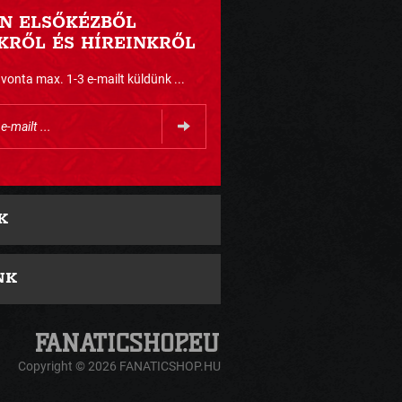
N ELSŐKÉZBŐL
RŐL ÉS HÍREINKRŐL
nta max. 1-3 e-mailt küldünk ...
K
NK
Copyright © 2026 FANATICSHOP.HU