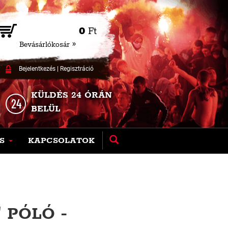
0
Ft
Bevásárlókosár »
Bejelentkezés
|
Regisztráció
KÜLDÉS 24 ÓRÁN
BELÜL
S
KAPCSOLATOK
 PÓLÓ -