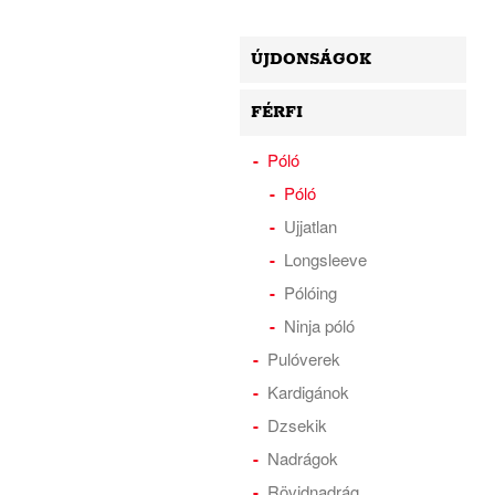
ÚJDONSÁGOK
FÉRFI
Póló
Póló
Ujjatlan
Longsleeve
Pólóing
Ninja póló
Pulóverek
Kardigánok
Dzsekik
Nadrágok
Rövidnadrág