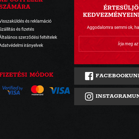
SZÁMÁRA
ÉRTESÜLJÖ
KEDVEZMÉNYEINK
Visszaküldés és reklamáció
Aggodalomra semmi ok, havo
Szállítás és fizetés
Általános szerződési feltételek
Adatvédelmi irányelvek
FIZETÉSI MÓDOK
FACEBOOKUN
INSTAGRAMU