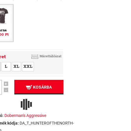
arna
00 Ft
ret
Mérettáblázat
L
XL
XXL
+
KOSÁRBA
-
ó:
Doberman's Aggressive
mék kódja:
DA_T_HUNTEROFTHENORTH-
9