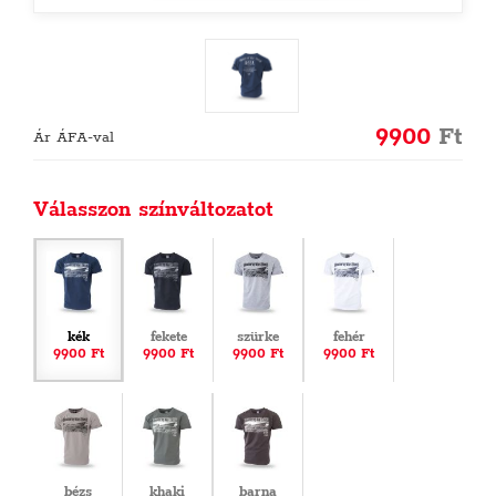
9900
Ft
Ár ÁFA-val
Válasszon színváltozatot
kék
fekete
szürke
fehér
9900 Ft
9900 Ft
9900 Ft
9900 Ft
bézs
khaki
barna