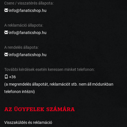
Csere / visszatérés állapota:
info@fanaticshop.hu
A reklamáció állapota:
info@fanaticshop.hu
A rendelés állapota:
info@fanaticshop.hu
További kérdések esetén keressen minket telefonon:
+36
(a megrendelés állapotát, reklamációt stb. nem áll módunkban
telefonon intézni)
AZ ÜGYFELEK SZÁMÁRA
Visszaküldés és reklamáció