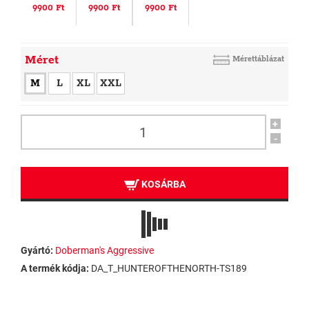
9900 Ft
9900 Ft
9900 Ft
Méret
Mérettáblázat
M
L
XL
XXL
+
-
KOSÁRBA
Gyártó:
Doberman's Aggressive
A termék kódja:
DA_T_HUNTEROFTHENORTH-TS189