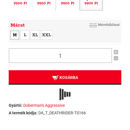
9900 Ft
9900 Ft
9900 Ft
9900 Ft
Méret
Mérettáblázat
M
L
XL
XXL
+
-
KOSÁRBA
Gyártó:
Doberman's Aggressive
A termék kódja:
DA_T_DEATHRIDER-TS166