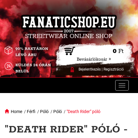
90% RAKTÁRON
0
Ft
LÉVŐ ÁRU
Bevásárlókosár »
KÜLDÉS 24 ÓRÁN
Bejelentkezés
|
Regisztráció
BELÜL
Toggle
naviga
Home
/
Férfi
/
Póló
/
Póló
/
"Death Rider" póló
"DEATH RIDER" PÓLÓ -