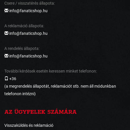
Csere / visszatérés állapota:
info@fanaticshop.hu
A reklamáció állapota:
info@fanaticshop.hu
A rendelés állapota:
info@fanaticshop.hu
További kérdések esetén keressen minket telefonon:
+36
(a megrendelés állapotát, reklamációt stb. nem áll módunkban
telefonon intézni)
AZ ÜGYFELEK SZÁMÁRA
Visszaküldés és reklamáció