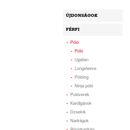
ÚJDONSÁGOK
FÉRFI
Póló
Póló
Ujjatlan
Longsleeve
Pólóing
Ninja póló
Pulóverek
Kardigánok
Dzsekik
Nadrágok
Rövidnadrág