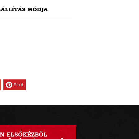
ZÁLLÍTÁS MÓDJA
Pin it
N ELSŐKÉZBŐL