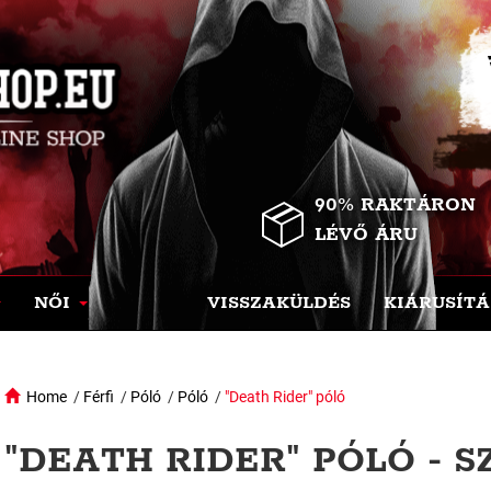
90% RAKTÁRON
LÉVŐ ÁRU
NŐI
VISSZAKÜLDÉS
KIÁRUSÍTÁ
Home
/
Férfi
/
Póló
/
Póló
/
"Death Rider" póló
"DEATH RIDER" PÓLÓ - 