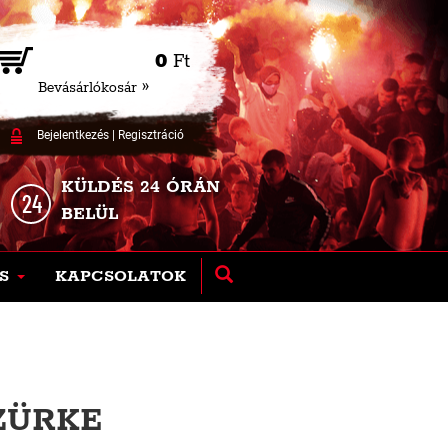
0
Ft
Bevásárlókosár »
Bejelentkezés
|
Regisztráció
KÜLDÉS 24 ÓRÁN
BELÜL
S
KAPCSOLATOK
SZÜRKE