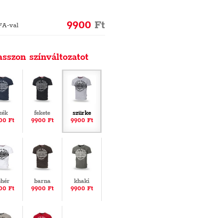
9900
Ft
FA-val
asszon színváltozatot
kék
fekete
szürke
00 Ft
9900 Ft
9900 Ft
ehér
barna
khaki
00 Ft
9900 Ft
9900 Ft