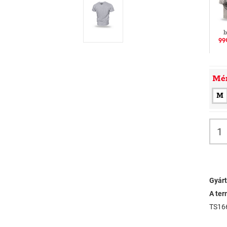
b
99
Mé
M
Gyárt
A ter
TS16