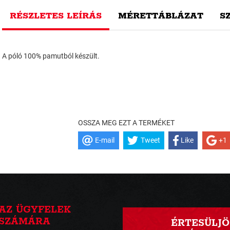
RÉSZLETES LEÍRÁS
MÉRETTÁBLÁZAT
S
A póló 100% pamutból készült.
OSSZA MEG EZT A TERMÉKET
E-mail
Tweet
Like
+1
AZ ÜGYFELEK
SZÁMÁRA
ÉRTESÜLJÖ