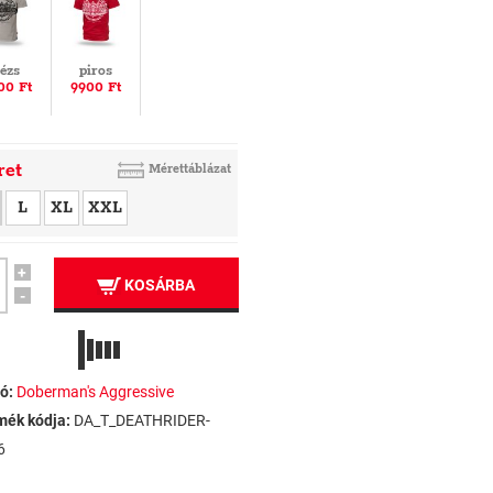
ézs
piros
00 Ft
9900 Ft
ret
Mérettáblázat
L
XL
XXL
+
KOSÁRBA
-
ó:
Doberman's Aggressive
mék kódja:
DA_T_DEATHRIDER-
6