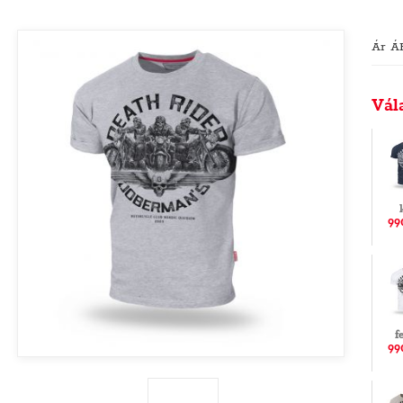
Ár Á
Vál
99
f
99