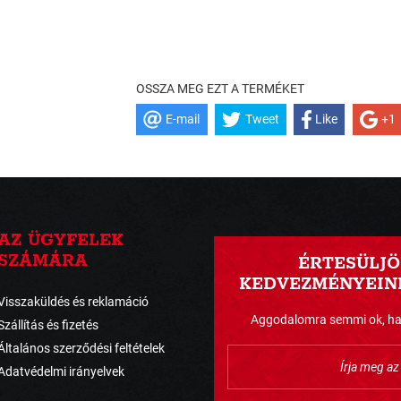
OSSZA MEG EZT A TERMÉKET
E-mail
Tweet
Like
+1
AZ ÜGYFELEK
SZÁMÁRA
ÉRTESÜLJÖ
KEDVEZMÉNYEINK
Visszaküldés és reklamáció
Aggodalomra semmi ok, havo
Szállítás és fizetés
Általános szerződési feltételek
Adatvédelmi irányelvek