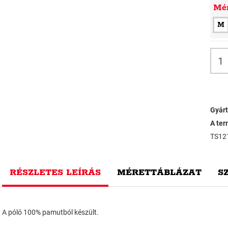
Mé
M
Gyárt
A ter
TS12
RÉSZLETES LEÍRÁS
MÉRETTÁBLÁZAT
S
A póló 100% pamutból készült.