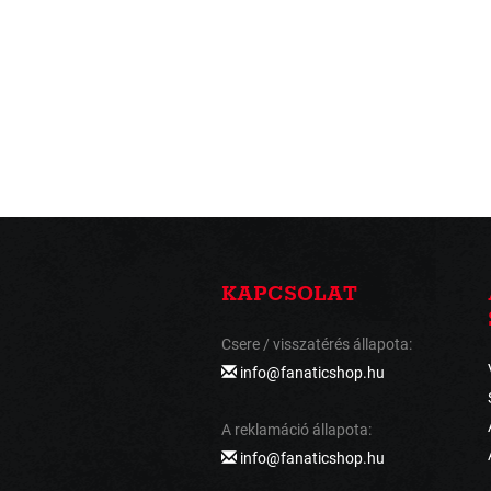
KAPCSOLAT
Csere / visszatérés állapota:
info@fanaticshop.hu
A reklamáció állapota:
info@fanaticshop.hu