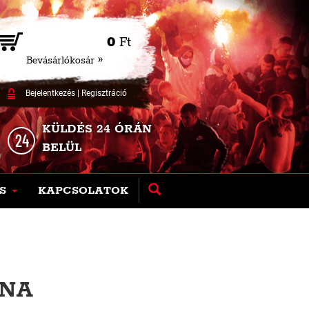
0
Ft
Bevásárlókosár »
Bejelentkezés
|
Regisztráció
KÜLDÉS 24 ÓRÁN
BELÜL
S
KAPCSOLATOK
RNA