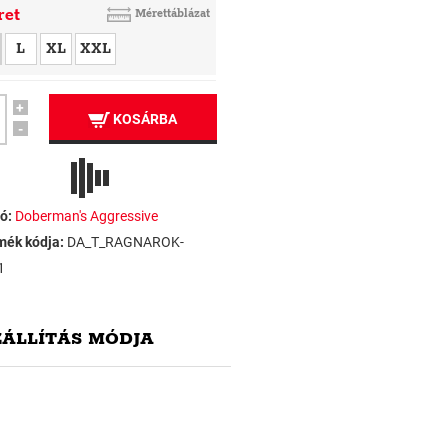
ret
Mérettáblázat
L
XL
XXL
+
KOSÁRBA
-
ó:
Doberman's Aggressive
mék kódja:
DA_T_RAGNAROK-
1
ZÁLLÍTÁS MÓDJA