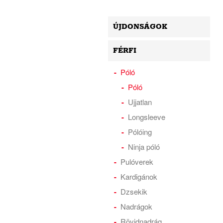
ÚJDONSÁGOK
FÉRFI
Póló
Póló
Ujjatlan
Longsleeve
Pólóing
Ninja póló
Pulóverek
Kardigánok
Dzsekik
Nadrágok
Rövidnadrág