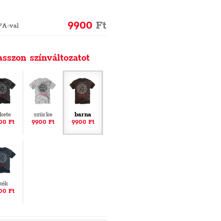
9900
Ft
FA-val
asszon színváltozatot
ekete
szürke
barna
00 Ft
9900 Ft
9900 Ft
kék
00 Ft