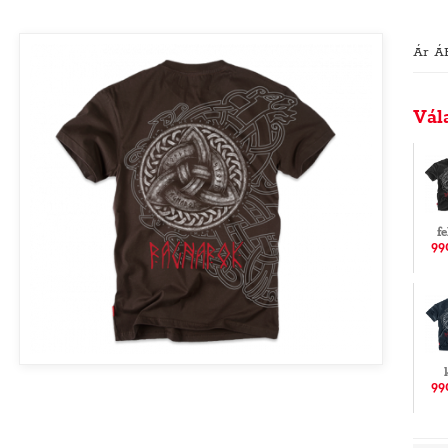
Ár Á
Vál
f
99
99