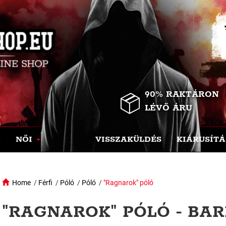
90% RAKTÁRON
LÉVŐ ÁRU
NŐI
VISSZAKÜLDÉS
KIÁRUSÍTÁ
Home
/
Férfi
/
Póló
/
Póló
/
"Ragnarok" póló
"RAGNAROK" PÓLÓ - BA