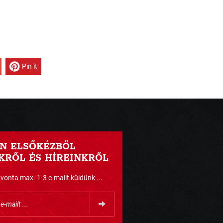
Pin it
N ELSŐKÉZBŐL
RŐL ÉS HÍREINKRŐL
nta max. 1-3 e-mailt küldünk ...