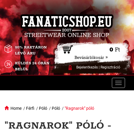
90% RAKTÁRON
0
Ft
LÉVŐ ÁRU
Bevásárlókosár »
KÜLDÉS 24 ÓRÁN
Bejelentkezés
|
Regisztráció
BELÜL
Toggle
naviga
Home
/
Férfi
/
Póló
/
Póló
/
"Ragnarok" póló
"RAGNAROK" PÓLÓ -