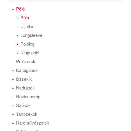
Póló
Póló
Ujjatlan
Longsleeve
Pólóing
Ninja póló
Pulóverek
Kardigánok
Dzsekik
Nadrágok
Rövidnadrág
Sapkák
Tartozékok
Harcművészetek