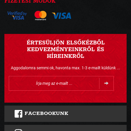
FIZETÉSI MÓDOK
ÉRTESÜLJÖN ELSŐKÉZBŐL
KEDVEZMÉNYEINKRŐL ÉS
HÍREINKRŐL
Aggodalomra semmi ok, havonta max. 1-3 e-mailt küldünk ...
FACEBOOKUNK