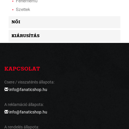
Fehérnemű
Szettek
NŐI
KIÁRUSÍTÁS
KAPCSOLAT
Csere / visszatérés állapota:
info@fanaticshop.hu
A reklamáció állapota:
info@fanaticshop.hu
A rendelés állapota: