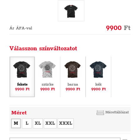
9900
Ft
Ár ÁFA-val
Válasszon színváltozatot
fekete
szürke
barna
kék
9900 Ft
9900 Ft
9900 Ft
9900 Ft
Méret
Mérettáblázat
M
L
XL
XXL
XXXL