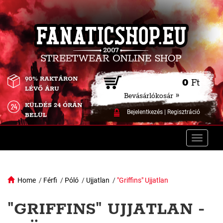
90% RAKTÁRON
0
Ft
LÉVŐ ÁRU
Bevásárlókosár »
KÜLDÉS 24 ÓRÁN
Bejelentkezés
|
Regisztráció
BELÜL
Toggle
naviga
Home
/
Férfi
/
Póló
/
Ujjatlan
/
"Griffins" Ujjatlan
"GRIFFINS" UJJATLAN -