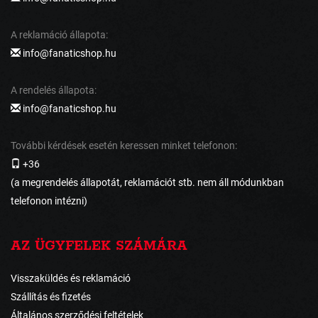
A reklamáció állapota:
info@fanaticshop.hu
A rendelés állapota:
info@fanaticshop.hu
További kérdések esetén keressen minket telefonon:
+36
(a megrendelés állapotát, reklamációt stb. nem áll módunkban
telefonon intézni)
AZ ÜGYFELEK SZÁMÁRA
Visszaküldés és reklamáció
Szállítás és fizetés
Általános szerződési feltételek