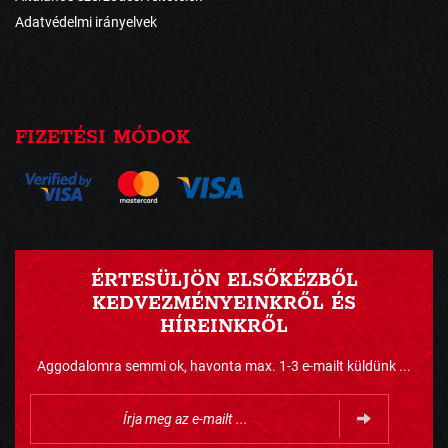
Adatvédelmi irányelvek
FIZETÉSI MÓDOK
ÉRTESÜLJÖN ELSŐKÉZBŐL
KEDVEZMÉNYEINKRŐL ÉS
HÍREINKRŐL
Aggodalomra semmi ok, havonta max. 1-3 e-mailt küldünk ...