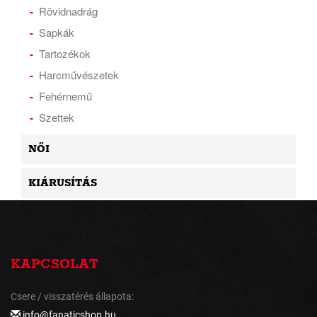
Rövidnadrág
Sapkák
Tartozékok
Harcművészetek
Fehérnemű
Szettek
NŐI
KIÁRUSÍTÁS
KAPCSOLAT
Csere / visszatérés állapota:
info@fanaticshop.hu