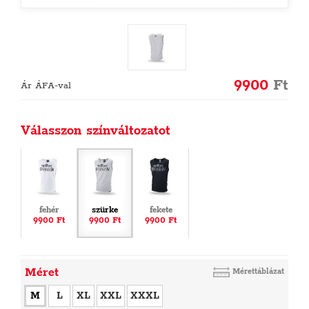
9900
Ft
Ár ÁFA-val
Válasszon színváltozatot
fehér
szürke
fekete
9900 Ft
9900 Ft
9900 Ft
Méret
Mérettáblázat
M
L
XL
XXL
XXXL