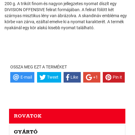
200 g. A trikót finom és nagyon jellegzetes nyomat díszít egy
DIVISION OFFENSIVE felirat formájában. A felirat fölött két
szárnyas misztikus lény van ábrázolva. A skandináv embléma egy
körbe van zárva, ezáltal emelve ki a nyomat karakterét. A termék
nyakánál egy kör alakú kisebb nyomat található.
OSSZA MEG EZT A TERMÉKET
E-mail
Tweet
Like
+1
Pin it
ROVATOK
GYÁRTÓ