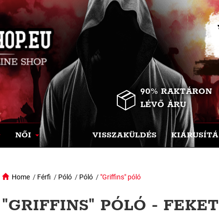
90% RAKTÁRON
LÉVŐ ÁRU
NŐI
VISSZAKÜLDÉS
KIÁRUSÍTÁ
Home
/
Férfi
/
Póló
/
Póló
/
"Griffins" póló
"GRIFFINS" PÓLÓ - FEKE