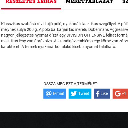
RÉSZLETES LEÍRÁS
MÉRETTÁBLÁZAT
S
Klasszikus szabású rövid ujjú póló, nyakánál elasztikus szegéllyel. A pó
melynek súlya 200 g. A póló bal karján kis méretű Dobermans Aggressive 
nagyon jellegzetes nyomat díszít egy DIVISION OFFENSIVE felirat formájá
misztikus lény van ábrázolva. A skandináv embléma egy körbe van zárva
karakterét. A termék nyakánál kör alakú kisebb nyomat található.
OSSZA MEG EZT A TERMÉKET
E-mail
Tweet
Like
+1