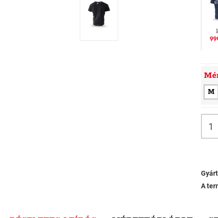
99
Mé
M
Gyárt
A ter