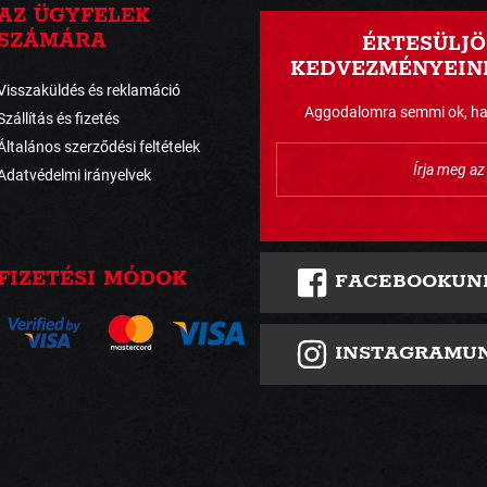
AZ ÜGYFELEK
SZÁMÁRA
ÉRTESÜLJÖ
KEDVEZMÉNYEINK
Visszaküldés és reklamáció
Aggodalomra semmi ok, havo
Szállítás és fizetés
Általános szerződési feltételek
Adatvédelmi irányelvek
FIZETÉSI MÓDOK
FACEBOOKUN
INSTAGRAMU