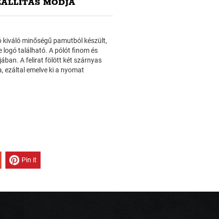
ZÁLLÍTÁS MÓDJA
ló kiváló minőségű pamutból készült,
logó található. A pólót finom és
ban. A felirat fölött két szárnyas
, ezáltal emelve ki a nyomat
Pin it