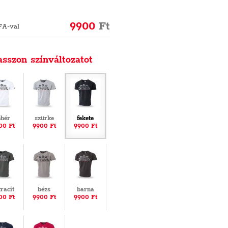
9900
Ft
FA-val
asszon színváltozatot
ehér
szürke
fekete
00 Ft
9900 Ft
9900 Ft
tracit
bézs
barna
00 Ft
9900 Ft
9900 Ft