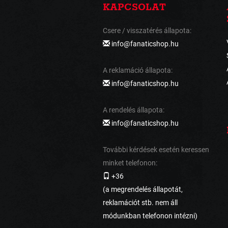
KAPCSOLAT
Csere / visszatérés állapota:
info@fanaticshop.hu
A reklamáció állapota:
info@fanaticshop.hu
A rendelés állapota:
info@fanaticshop.hu
További kérdések esetén keressen
minket telefonon:
+36
(a megrendelés állapotát,
reklamációt stb. nem áll
módunkban telefonon intézni)