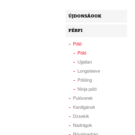
ÚJDONSÁGOK
FÉRFI
Póló
Póló
Ujjatlan
Longsleeve
Pólóing
Ninja póló
Pulóverek
Kardigánok
Dzsekik
Nadrágok
Rövidnadrág