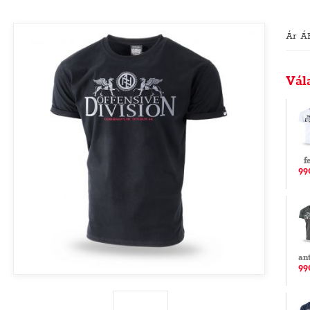
Ár Á
Vál
f
99
an
99