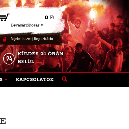
0
Ft
Bevásárlókosár »
Bejelentkezés
|
Regisztráció
KÜLDÉS 24 ÓRÁN
BELÜL
S
KAPCSOLATOK
TE