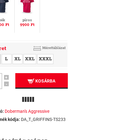
kék
piros
00 Ft
9900 Ft
ret
Mérettáblázat
L
XL
XXL
XXXL
+
KOSÁRBA
-
ó:
Doberman's Aggressive
mék kódja:
DA_T_GRIFFINS-TS233