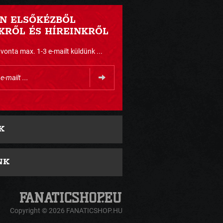
N ELSŐKÉZBŐL
RŐL ÉS HÍREINKRŐL
nta max. 1-3 e-mailt küldünk ...
K
NK
Copyright © 2026 FANATICSHOP.HU