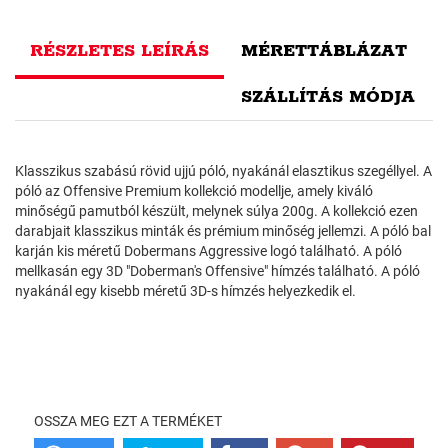
RÉSZLETES LEÍRÁS
MÉRETTÁBLÁZAT
SZÁLLÍTÁS MÓDJA
Klasszikus szabású rövid ujjú póló, nyakánál elasztikus szegéllyel. A
póló az Offensive Premium kollekció modellje, amely kiváló
minőségű pamutból készült, melynek súlya 200g. A kollekció ezen
darabjait klasszikus minták és prémium minőség jellemzi. A póló bal
karján kis méretű Dobermans Aggressive logó található. A póló
mellkasán egy 3D "Doberman's Offensive" hímzés található. A póló
nyakánál egy kisebb méretű 3D-s hímzés helyezkedik el.
OSSZA MEG EZT A TERMÉKET