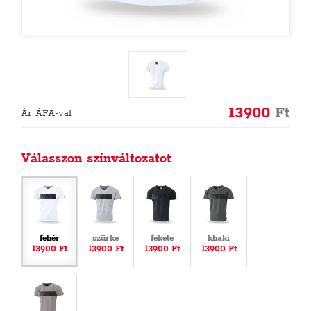
13900
Ft
Ár ÁFA-val
Válasszon színváltozatot
fehér
szürke
fekete
khaki
13900 Ft
13900 Ft
13900 Ft
13900 Ft