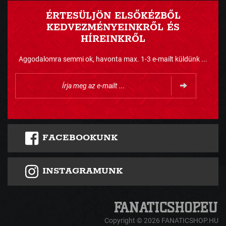
ÉRTESÜLJÖN ELSŐKÉZBŐL
KEDVEZMÉNYEINKRŐL ÉS
HÍREINKRŐL
Aggodalomra semmi ok, havonta max. 1-3 e-mailt küldünk ...
FACEBOOKUNK
INSTAGRAMUNK
Copyright © 2026 FANATICSHOP.HU