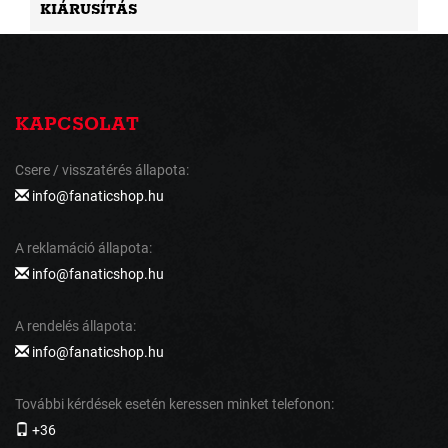
KIÁRUSÍTÁS
KAPCSOLAT
Csere / visszatérés állapota:
info@fanaticshop.hu
A reklamáció állapota:
info@fanaticshop.hu
A rendelés állapota:
info@fanaticshop.hu
További kérdések esetén keressen minket telefonon:
+36