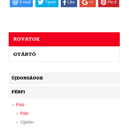
E-mail
Tweet
Like
+1
Pin it
ROVATOK
GYÁRTÓ
ÚJDONSÁGOK
FÉRFI
Póló
Póló
Ujjatlan