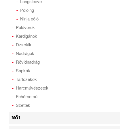
Longsleeve
Pólóing
Ninja póló
Pulóverek
Kardigánok
Dzsekik
Nadrágok
Rövidnadrág
Sapkák
Tartozékok
Harcművészetek
Fehérnemű
Szettek
NŐI