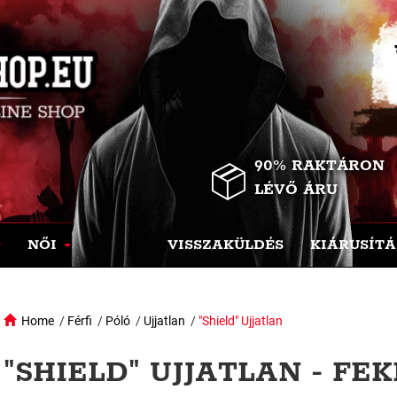
90% RAKTÁRON
LÉVŐ ÁRU
NŐI
VISSZAKÜLDÉS
KIÁRUSÍTÁ
Home
/
Férfi
/
Póló
/
Ujjatlan
/
"Shield" Ujjatlan
"SHIELD" UJJATLAN - FE