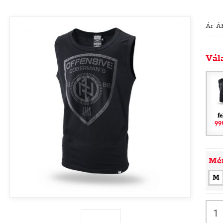
Ár Á
Vál
f
99
Mé
M