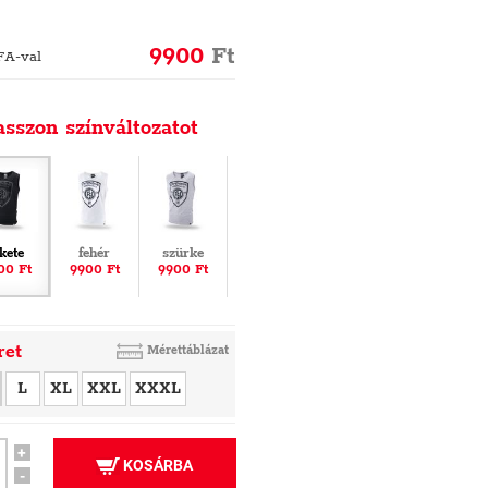
9900
Ft
FA-val
asszon színváltozatot
ekete
fehér
szürke
00 Ft
9900 Ft
9900 Ft
ret
Mérettáblázat
L
XL
XXL
XXXL
+
KOSÁRBA
-