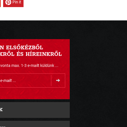
Pin it
N ELSŐKÉZBŐL
RŐL ÉS HÍREINKRŐL
nta max. 1-3 e-mailt küldünk ...
K