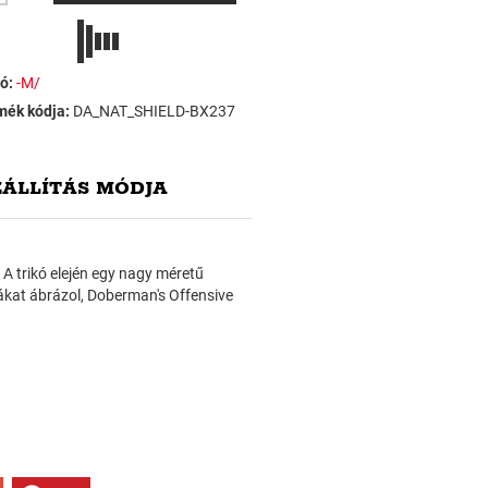
ó:
-M/
mék kódja:
DA_NAT_SHIELD-BX237
ZÁLLÍTÁS MÓDJA
 A trikó elején egy nagy méretű
ákat ábrázol, Doberman's Offensive