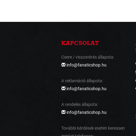
KAPCSOLAT
Csere / visszatérés állapota:
info@fanaticshop.hu
A reklamáció állapota:
info@fanaticshop.hu
A rendelés állapota:
info@fanaticshop.hu
További kérdések esetén keressen
minket telefonon: