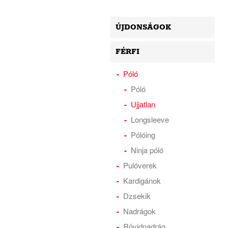
ÚJDONSÁGOK
FÉRFI
Póló
Póló
Ujjatlan
Longsleeve
Pólóing
Ninja póló
Pulóverek
Kardigánok
Dzsekik
Nadrágok
Rövidnadrág