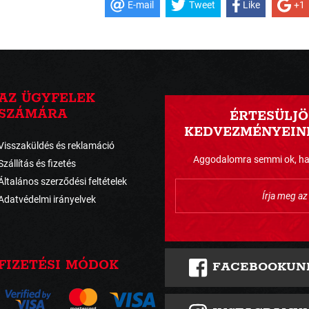
E-mail
Tweet
Like
+1
AZ ÜGYFELEK
SZÁMÁRA
ÉRTESÜLJÖ
KEDVEZMÉNYEINK
Visszaküldés és reklamáció
Aggodalomra semmi ok, havo
Szállítás és fizetés
Általános szerződési feltételek
Adatvédelmi irányelvek
FIZETÉSI MÓDOK
FACEBOOKUN