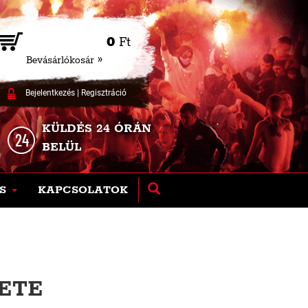
0
Ft
Bevásárlókosár »
Bejelentkezés
|
Regisztráció
KÜLDÉS 24 ÓRÁN
BELÜL
S
KAPCSOLATOK
KETE