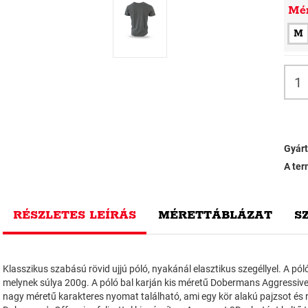
Mé
M
Gyárt
A ter
RÉSZLETES LEÍRÁS
MÉRETTÁBLÁZAT
S
Klasszikus szabású rövid ujjú póló, nyakánál elasztikus szegéllyel. A pó
melynek súlya 200g. A póló bal karján kis méretű Dobermans Aggressive l
nagy méretű karakteres nyomat található, ami egy kör alakú pajzsot és