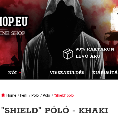
90% RAKTÁRON
LÉVŐ ÁRU
NŐI
VISSZAKÜLDÉS
KIÁRUSÍTÁ
Home
/
Férfi
/
Póló
/
Póló
/
"Shield" póló
"SHIELD" PÓLÓ - KHAKI