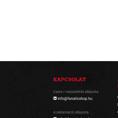
KAPCSOLAT
Csere / visszatérés állapota:
info@fanaticshop.hu
A reklamáció állapota: