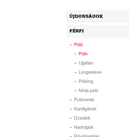
ÚJDONSÁGOK
FÉRFI
Póló
Póló
Ujjatlan
Longsleeve
Pólóing
Ninja póló
Pulóverek
Kardigánok
Dzsekik
Nadrágok
Rövidnadrág