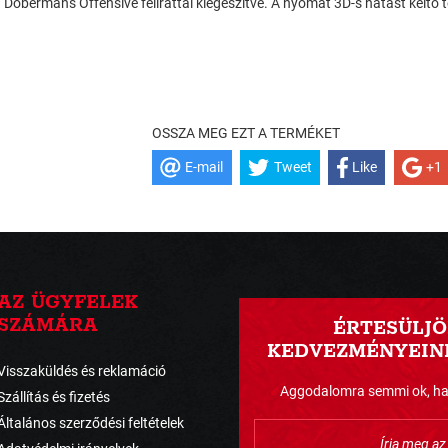
Doberman's Offensive felirattal kiegészítve. A nyomat 3D-s hatást keltő 
OSSZA MEG EZT A TERMÉKET
E-mail
Tweet
Like
+1
AZ ÜGYFELEK
SZÁMÁRA
ÉRTESÜLJÖ
KEDVEZMÉNYEINK
Visszaküldés és reklamáció
Aggodalomra semmi ok, havo
Szállítás és fizetés
Általános szerződési feltételek