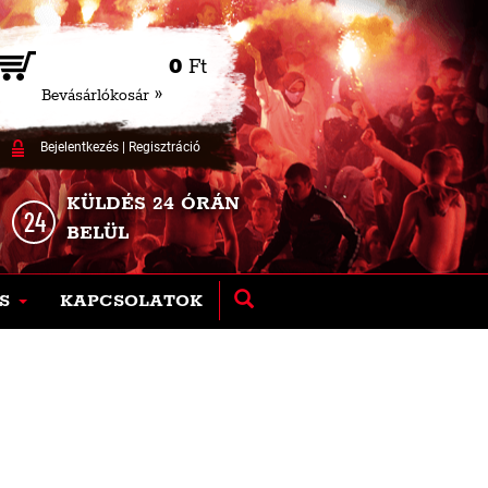
0
Ft
Bevásárlókosár »
Bejelentkezés
|
Regisztráció
KÜLDÉS 24 ÓRÁN
BELÜL
S
KAPCSOLATOK