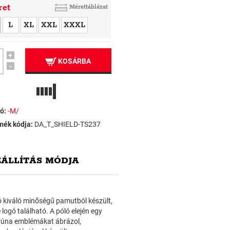
ret
Mérettáblázat
L
XL
XXL
XXXL
+
KOSÁRBA
-
ó:
-M/
mék kódja:
DA_T_SHIELD-TS237
ZÁLLÍTÁS MÓDJA
ló kiváló minőségű pamutból készült,
ogó található. A póló elején egy
 rúna emblémákat ábrázol,