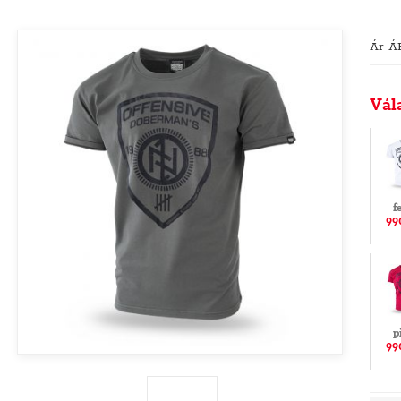
Ár Á
Vál
f
99
p
99