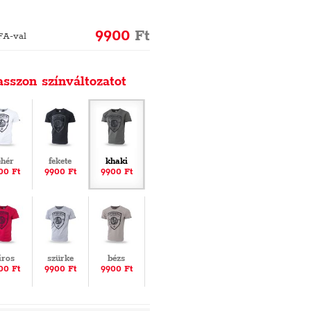
9900
Ft
FA-val
asszon színváltozatot
ehér
fekete
khaki
00 Ft
9900 Ft
9900 Ft
iros
szürke
bézs
00 Ft
9900 Ft
9900 Ft