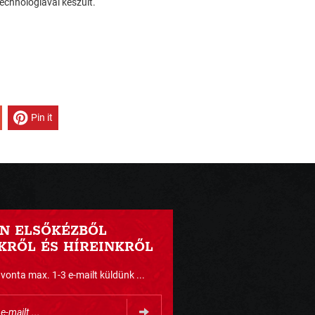
technológiával készült.
Pin it
N ELSŐKÉZBŐL
RŐL ÉS HÍREINKRŐL
nta max. 1-3 e-mailt küldünk ...