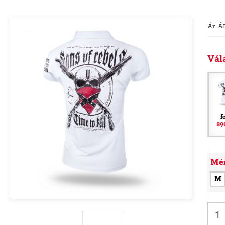
Ár Á
Vál
f
89
Mé
M