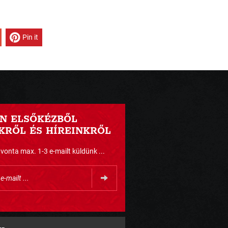
Pin it
N ELSŐKÉZBŐL
RŐL ÉS HÍREINKRŐL
nta max. 1-3 e-mailt küldünk ...