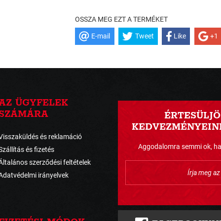
OSSZA MEG EZT A TERMÉKET
E-mail
Tweet
Like
+1
AZ ÜGYFELEK
SZÁMÁRA
ÉRTESÜLJÖ
KEDVEZMÉNYEINK
Visszaküldés és reklamáció
Aggodalomra semmi ok, havo
Szállítás és fizetés
Általános szerződési feltételek
Adatvédelmi irányelvek