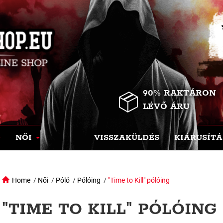
90% RAKTÁRON
LÉVŐ ÁRU
NŐI
VISSZAKÜLDÉS
KIÁRUSÍTÁ
Home
/
Női
/
Póló
/
Pólóing
/
"Time to Kill" pólóing
"TIME TO KILL" PÓLÓING