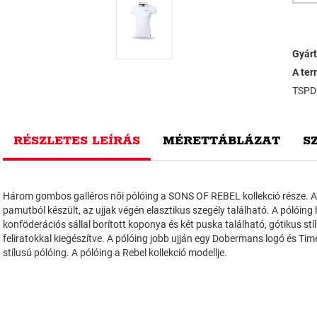
Gyárt
A ter
TSPD
RÉSZLETES LEÍRÁS
MÉRETTÁBLÁZAT
S
Három gombos galléros női pólóing a SONS OF REBEL kollekció része. A
pamutból készült, az ujjak végén elasztikus szegély található. A pólóin
konföderációs sállal borított koponya és két puska található, gótikus stíl
feliratokkal kiegészítve. A pólóing jobb ujján egy Dobermans logó és Time 
stílusú pólóing. A pólóing a Rebel kollekció modellje.