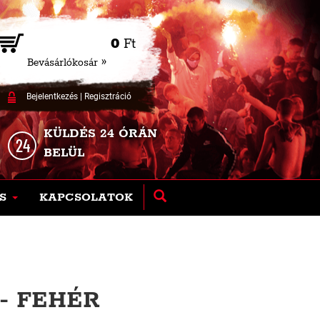
0
Ft
Bevásárlókosár »
Bejelentkezés
|
Regisztráció
KÜLDÉS 24 ÓRÁN
BELÜL
S
KAPCSOLATOK
 - FEHÉR