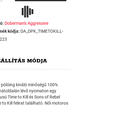
ó:
Doberman's Aggressive
mék kódja:
DA_DPK_TIMETOKILL-
223
ZÁLLÍTÁS MÓDJA
 pólóing kiváló minőségű 100%
g hátoldalán lévő nyomaton egy
usú Time to Kill és Sons of Rebel
to Kill felirat található. Női motoros