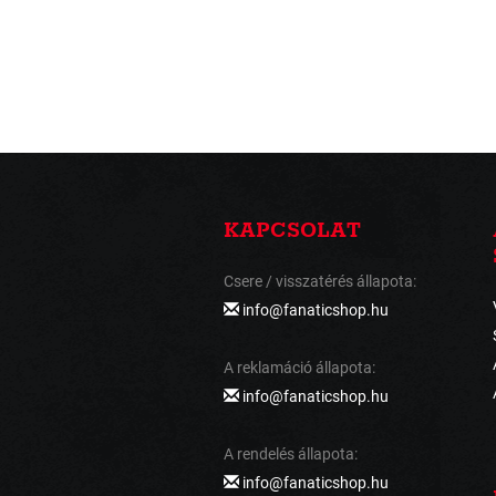
KAPCSOLAT
Csere / visszatérés állapota:
info@fanaticshop.hu
A reklamáció állapota:
info@fanaticshop.hu
A rendelés állapota:
info@fanaticshop.hu