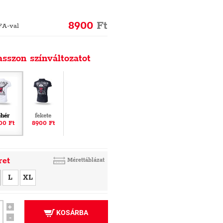
8900
Ft
FA-val
asszon színváltozatot
ehér
fekete
00 Ft
8900 Ft
ret
Mérettáblázat
L
XL
+
KOSÁRBA
-