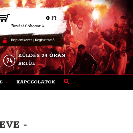
0
Ft
Bevásárlókosár »
Bejelentkezés
|
Regisztráció
KÜLDÉS 24 ÓRÁN
BELÜL
S
KAPCSOLATOK
EVE -