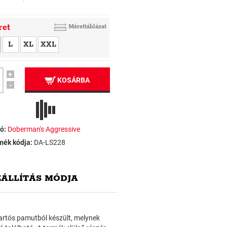
ret
Mérettáblázat
L
XL
XXL
+
KOSÁRBA
-
ó:
Doberman's Aggressive
mék kódja:
DA-LS228
ZÁLLÍTÁS MÓDJA
 tartós pamutból készült, melynek