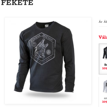
FEKETE
Ár Á
Vál
f
109
sz
109