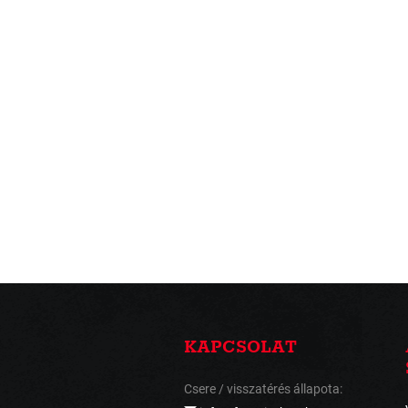
KAPCSOLAT
Csere / visszatérés állapota: