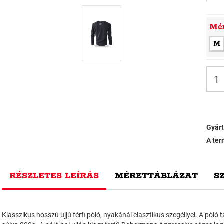
Mé
M
Gyárt
A ter
RÉSZLETES LEÍRÁS
MÉRETTÁBLÁZAT
S
Klasszikus hosszú ujjú férfi póló, nyakánál elasztikus szegéllyel. A póló