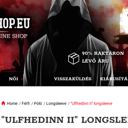
90% RAKTÁRON
LÉVŐ ÁRU
NŐI
VISSZAKÜLDÉS
KIÁRUSÍTÁ
Home
/
Férfi
/
Póló
/
Longsleeve
/
"Ulfhedinn II" longsleeve
"ULFHEDINN II" LONGSLE