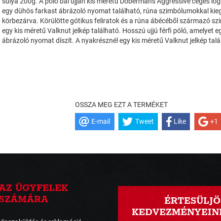
súlya 200g. A póló bal ujján kis méretű Dobermans Aggressive céges logó
egy dühös farkast ábrázoló nyomat található, rúna szimbólumokkal kieg
körbezárva. Körülötte gótikus feliratok és a rúna ábécéből származó s
egy kis méretű Valknut jelkép található. Hosszú ujjú férfi póló, amelyet 
ábrázoló nyomat díszít. A nyakrésznél egy kis méretű Valknut jelkép talá
OSSZA MEG EZT A TERMÉKET
E-mail
Tweet
Like
+1
AZ ÜGYFELEK
SZÁMÁRA
ÉRTESÜLJÖ
KEDVEZMÉNYEINK