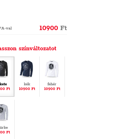
10900
Ft
FA-val
asszon színváltozatot
ekete
kék
fehér
00 Ft
10900 Ft
10900 Ft
ürke
00 Ft