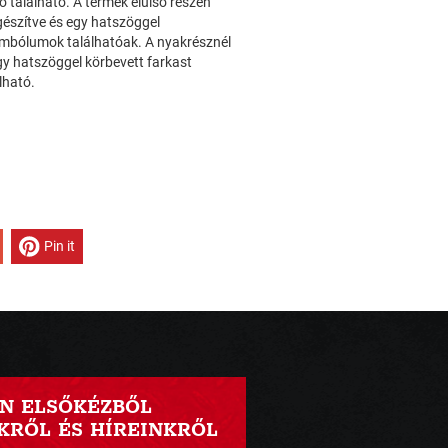
 található. A termék elülső részén
észítve és egy hatszöggel
zimbólumok találhatóak. A nyakrésznél
egy hatszöggel körbevett farkast
lható.
Pin it
N ELSŐKÉZBŐL
RŐL ÉS HÍREINKRŐL