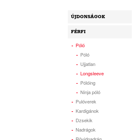
ÚJDONSÁGOK
FÉRFI
Póló
Póló
Ujjatlan
Longsleeve
Pólóing
Ninja póló
Pulóverek
Kardigánok
Dzsekik
Nadrágok
Rövidnadrág