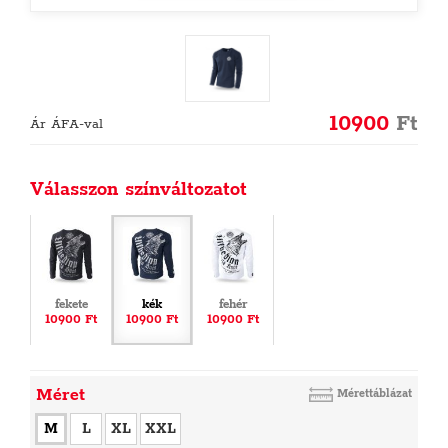
10900
Ft
Ár ÁFA-val
Válasszon színváltozatot
fekete
kék
fehér
10900 Ft
10900 Ft
10900 Ft
Méret
Mérettáblázat
M
L
XL
XXL