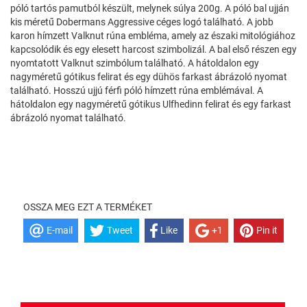
póló tartós pamutból készült, melynek súlya 200g. A póló bal ujján
kis méretű Dobermans Aggressive céges logó található. A jobb
karon hímzett Valknut rúna embléma, amely az északi mitológiához
kapcsolódik és egy elesett harcost szimbolizál. A bal első részen egy
nyomtatott Valknut szimbólum található. A hátoldalon egy
nagyméretű gótikus felirat és egy dühös farkast ábrázoló nyomat
található. Hosszú ujjú férfi póló hímzett rúna emblémával. A
hátoldalon egy nagyméretű gótikus Ulfhedinn felirat és egy farkast
ábrázoló nyomat található.
OSSZA MEG EZT A TERMÉKET
E-mail
Tweet
Like
+1
Pin it