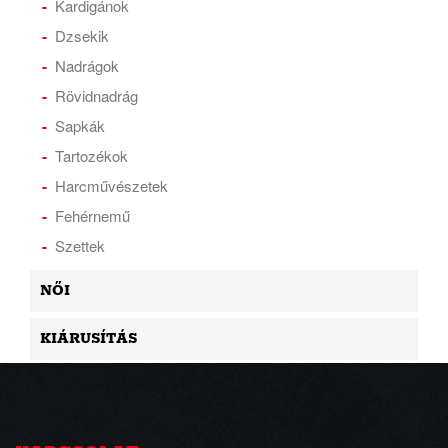
Kardigánok
Dzsekik
Nadrágok
Rövidnadrág
Sapkák
Tartozékok
Harcművészetek
Fehérnemű
Szettek
NŐI
KIÁRUSÍTÁS