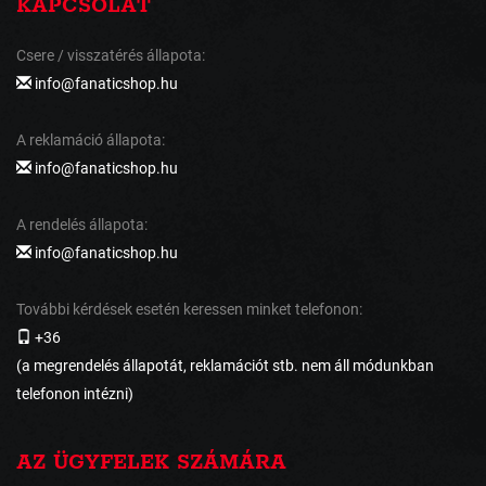
KAPCSOLAT
Csere / visszatérés állapota:
info@fanaticshop.hu
A reklamáció állapota:
info@fanaticshop.hu
A rendelés állapota:
info@fanaticshop.hu
További kérdések esetén keressen minket telefonon:
+36
(a megrendelés állapotát, reklamációt stb. nem áll módunkban
telefonon intézni)
AZ ÜGYFELEK SZÁMÁRA