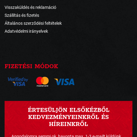
Visszaküldés és reklamáció
Szállítás és fizetés
Általános szerződési feltételek
Adatvédelmi irányelvek
FIZETÉSI MÓDOK
ÉRTESÜLJÖN ELSŐKÉZBŐL
KEDVEZMÉNYEINKRŐL ÉS
HÍREINKRŐL
Aggodalomra semmi ok, havonta max. 1-3 e-mailt küldünk ...