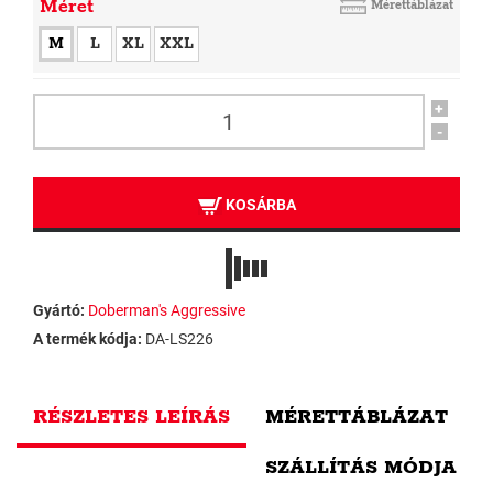
Méret
Mérettáblázat
M
L
XL
XXL
+
-
KOSÁRBA
Gyártó:
Doberman's Aggressive
A termék kódja:
DA-LS226
RÉSZLETES LEÍRÁS
MÉRETTÁBLÁZAT
SZÁLLÍTÁS MÓDJA