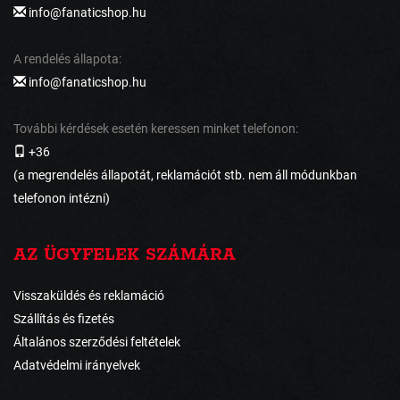
info@fanaticshop.hu
A rendelés állapota:
info@fanaticshop.hu
További kérdések esetén keressen minket telefonon:
+36
(a megrendelés állapotát, reklamációt stb. nem áll módunkban
telefonon intézni)
AZ ÜGYFELEK SZÁMÁRA
Visszaküldés és reklamáció
Szállítás és fizetés
Általános szerződési feltételek
Adatvédelmi irányelvek