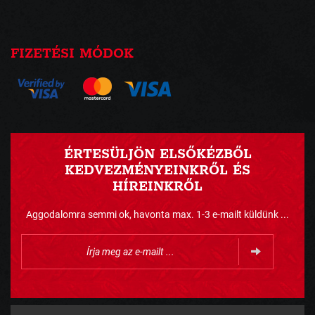
FIZETÉSI MÓDOK
ÉRTESÜLJÖN ELSŐKÉZBŐL
KEDVEZMÉNYEINKRŐL ÉS
HÍREINKRŐL
Aggodalomra semmi ok, havonta max. 1-3 e-mailt küldünk ...