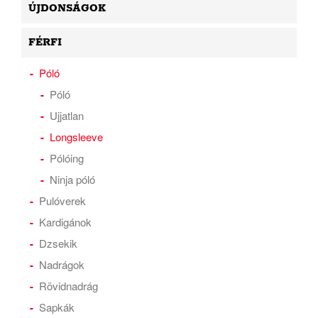
ÚJDONSÁGOK
FÉRFI
Póló
Póló
Ujjatlan
Longsleeve
Pólóing
Ninja póló
Pulóverek
Kardigánok
Dzsekik
Nadrágok
Rövidnadrág
Sapkák