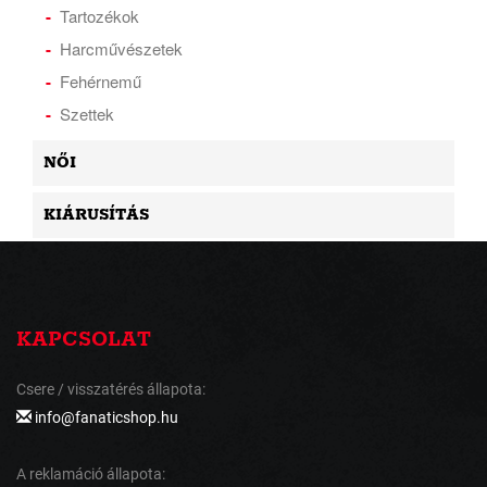
Tartozékok
Harcművészetek
Fehérnemű
Szettek
NŐI
KIÁRUSÍTÁS
KAPCSOLAT
Csere / visszatérés állapota:
info@fanaticshop.hu
A reklamáció állapota: